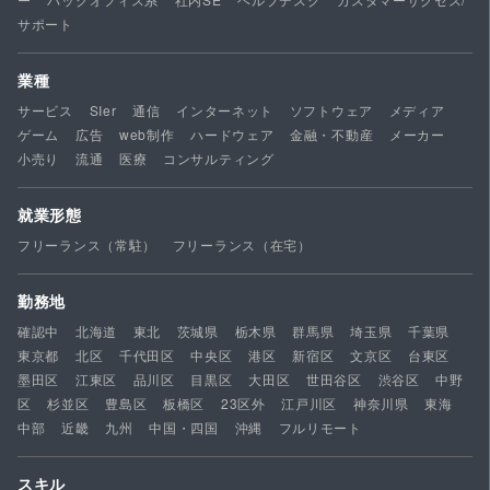
サポート
業種
サービス
SIer
通信
インターネット
ソフトウェア
メディア
ゲーム
広告
web制作
ハードウェア
金融・不動産
メーカー
小売り
流通
医療
コンサルティング
就業形態
フリーランス（常駐）
フリーランス（在宅）
勤務地
確認中
北海道
東北
茨城県
栃木県
群馬県
埼玉県
千葉県
東京都
北区
千代田区
中央区
港区
新宿区
文京区
台東区
墨田区
江東区
品川区
目黒区
大田区
世田谷区
渋谷区
中野
区
杉並区
豊島区
板橋区
23区外
江戸川区
神奈川県
東海
中部
近畿
九州
中国・四国
沖縄
フルリモート
スキル