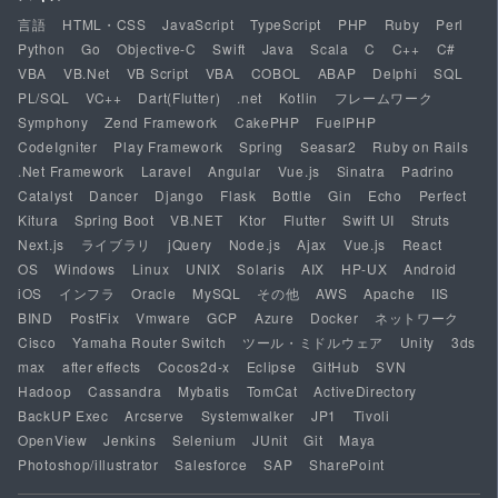
言語
HTML・CSS
JavaScript
TypeScript
PHP
Ruby
Perl
Python
Go
Objective-C
Swift
Java
Scala
C
C++
C#
VBA
VB.Net
VB Script
VBA
COBOL
ABAP
Delphi
SQL
PL/SQL
VC++
Dart(Flutter)
.net
Kotlin
フレームワーク
Symphony
Zend Framework
CakePHP
FuelPHP
CodeIgniter
Play Framework
Spring
Seasar2
Ruby on Rails
.Net Framework
Laravel
Angular
Vue.js
Sinatra
Padrino
Catalyst
Dancer
Django
Flask
Bottle
Gin
Echo
Perfect
Kitura
Spring Boot
VB.NET
Ktor
Flutter
Swift UI
Struts
Next.js
ライブラリ
jQuery
Node.js
Ajax
Vue.js
React
OS
Windows
Linux
UNIX
Solaris
AIX
HP-UX
Android
iOS
インフラ
Oracle
MySQL
その他
AWS
Apache
IIS
BIND
PostFix
Vmware
GCP
Azure
Docker
ネットワーク
Cisco
Yamaha Router Switch
ツール・ミドルウェア
Unity
3ds
max
after effects
Cocos2d-x
Eclipse
GitHub
SVN
Hadoop
Cassandra
Mybatis
TomCat
ActiveDirectory
BackUP Exec
Arcserve
Systemwalker
JP1
Tivoli
OpenView
Jenkins
Selenium
JUnit
Git
Maya
Photoshop/illustrator
Salesforce
SAP
SharePoint