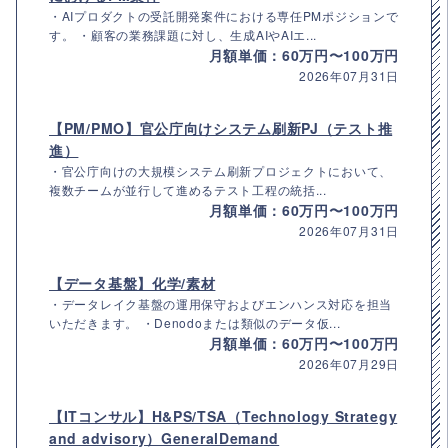
・AIプロダクトの受託開発案件における専任PMポジションで
す。 ・顧客の業務課題に対し、生成AIやAIエ...
月額単価：60万円〜100万円
2026年07月31日
【PM/PMO】官公庁向けシステム刷新PJ（テスト推
進）
・官公庁向けの大規模システム刷新プロジェクトにおいて、
複数チームが並行して進めるテスト工程の統括...
月額単価：60万円〜100万円
2026年07月31日
【データ基盤】化学/素材
・データレイク基盤の運用保守およびエンハンス対応を担当
いただきます。 ・Denodoまたは類似のデータ仮...
月額単価：60万円〜100万円
2026年07月29日
【ITコンサル】H&PS/TSA（Technology Strategy
and advisory）GeneralDemand