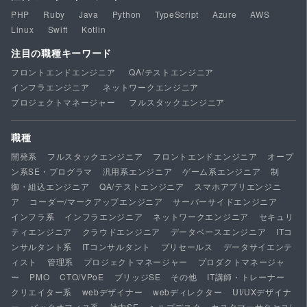
PHP
Ruby
Java
Python
TypeScript
Azure
AWS
Linux
Swift
Kotlin
注目の職種キーワード
フロントエンドエンジニア
QA/テストエンジニア
インフラエンジニア
ネットワークエンジニア
プロジェクトマネージャー
フルスタックエンジニア
職種
開発系
フルスタックエンジニア
フロントエンドエンジニア
オープ
ン系SE・プログラマ
汎用系エンジニア
ゲーム系エンジニア
制
御・組込エンジニア
QA/テストエンジニア
スマホアプリエンジニ
ア
コーダー/マークアップエンジニア
サーバーサイドエンジニア
インフラ系
インフラエンジニア
ネットワークエンジニア
セキュリ
ティエンジニア
クラウドエンジニア
データベースエンジニア
ITコ
ンサルタント系
ITコンサルタント
プリセールス
データサイエンテ
ィスト
管理系
プロジェクトマネージャー
プロダクトマネージャ
ー
PMO
CTO/VPoE
ブリッジSE
その他
IT講師・トレーナー
クリエイター系
webデザイナー
webディレクター
UI/UXデザイナ
ー
バックオフィス系
社内SE
ヘルプデスク
カスタマーサクセス/