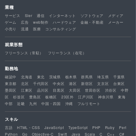
業種
サービス
SIer
通信
インターネット
ソフトウェア
メディア
ゲーム
広告
web制作
ハードウェア
金融・不動産
メーカー
小売り
流通
医療
コンサルティング
就業形態
フリーランス（常駐）
フリーランス（在宅）
勤務地
確認中
北海道
東北
茨城県
栃木県
群馬県
埼玉県
千葉県
東京都
北区
千代田区
中央区
港区
新宿区
文京区
台東区
墨田区
江東区
品川区
目黒区
大田区
世田谷区
渋谷区
中野
区
杉並区
豊島区
板橋区
23区外
江戸川区
神奈川県
東海
中部
近畿
九州
中国・四国
沖縄
フルリモート
スキル
言語
HTML・CSS
JavaScript
TypeScript
PHP
Ruby
Perl
Python
Go
Objective-C
Swift
Java
Scala
C
C++
C#