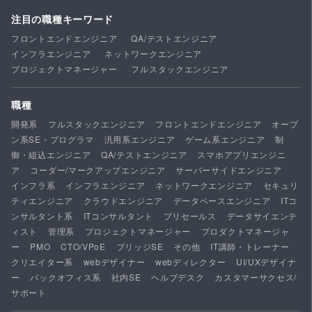
注目の職種キーワード
フロントエンドエンジニア
QA/テストエンジニア
インフラエンジニア
ネットワークエンジニア
プロジェクトマネージャー
フルスタックエンジニア
職種
開発系
フルスタックエンジニア
フロントエンドエンジニア
オープ
ン系SE・プログラマ
汎用系エンジニア
ゲーム系エンジニア
制
御・組込エンジニア
QA/テストエンジニア
スマホアプリエンジニ
ア
コーダー/マークアップエンジニア
サーバーサイドエンジニア
インフラ系
インフラエンジニア
ネットワークエンジニア
セキュリ
ティエンジニア
クラウドエンジニア
データベースエンジニア
ITコ
ンサルタント系
ITコンサルタント
プリセールス
データサイエンテ
ィスト
管理系
プロジェクトマネージャー
プロダクトマネージャ
ー
PMO
CTO/VPoE
ブリッジSE
その他
IT講師・トレーナー
クリエイター系
webデザイナー
webディレクター
UI/UXデザイナ
ー
バックオフィス系
社内SE
ヘルプデスク
カスタマーサクセス/
サポート