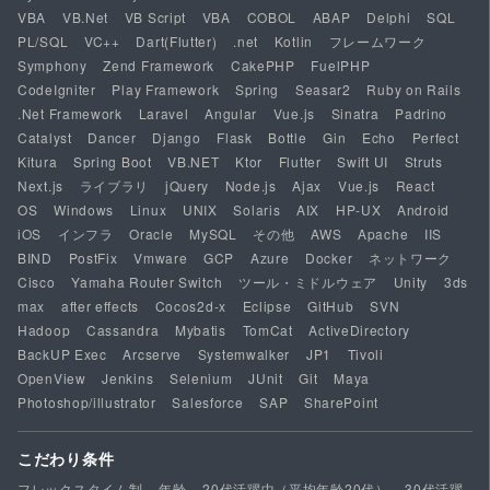
VBA
VB.Net
VB Script
VBA
COBOL
ABAP
Delphi
SQL
PL/SQL
VC++
Dart(Flutter)
.net
Kotlin
フレームワーク
Symphony
Zend Framework
CakePHP
FuelPHP
CodeIgniter
Play Framework
Spring
Seasar2
Ruby on Rails
.Net Framework
Laravel
Angular
Vue.js
Sinatra
Padrino
Catalyst
Dancer
Django
Flask
Bottle
Gin
Echo
Perfect
Kitura
Spring Boot
VB.NET
Ktor
Flutter
Swift UI
Struts
Next.js
ライブラリ
jQuery
Node.js
Ajax
Vue.js
React
OS
Windows
Linux
UNIX
Solaris
AIX
HP-UX
Android
iOS
インフラ
Oracle
MySQL
その他
AWS
Apache
IIS
BIND
PostFix
Vmware
GCP
Azure
Docker
ネットワーク
Cisco
Yamaha Router Switch
ツール・ミドルウェア
Unity
3ds
max
after effects
Cocos2d-x
Eclipse
GitHub
SVN
Hadoop
Cassandra
Mybatis
TomCat
ActiveDirectory
BackUP Exec
Arcserve
Systemwalker
JP1
Tivoli
OpenView
Jenkins
Selenium
JUnit
Git
Maya
Photoshop/illustrator
Salesforce
SAP
SharePoint
こだわり条件
フレックスタイム制
年齢
20代活躍中（平均年齢20代）
30代活躍