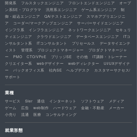
開発系
フルスタックエンジニア
フロントエンドエンジニア
オープ
ン系SE・プログラマ
汎用系エンジニア
ゲーム系エンジニア
制
御・組込エンジニア
QA/テストエンジニア
スマホアプリエンジニ
ア
コーダー/マークアップエンジニア
サーバーサイドエンジニア
インフラ系
インフラエンジニア
ネットワークエンジニア
セキュリ
ティエンジニア
クラウドエンジニア
データベースエンジニア
ITコ
ンサルタント系
ITコンサルタント
プリセールス
データサイエンテ
ィスト
管理系
プロジェクトマネージャー
プロダクトマネージャ
ー
PMO
CTO/VPoE
ブリッジSE
その他
IT講師・トレーナー
クリエイター系
webデザイナー
webディレクター
UI/UXデザイナ
ー
バックオフィス系
社内SE
ヘルプデスク
カスタマーサクセス/
サポート
業種
サービス
SIer
通信
インターネット
ソフトウェア
メディア
ゲーム
広告
web制作
ハードウェア
金融・不動産
メーカー
小売り
流通
医療
コンサルティング
就業形態