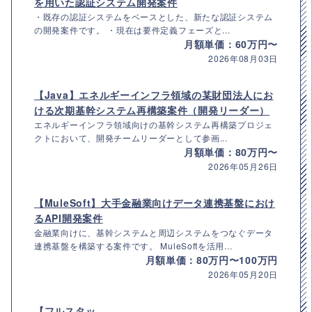
を用いた認証システム開発案件
・既存の認証システムをベースとした、新たな認証システム
の開発案件です。 ・現在は要件定義フェーズと...
月額単価：60万円〜
2026年08月03日
【Java】エネルギーインフラ領域の某財団法人にお
ける次期基幹システム再構築案件（開発リーダー）
エネルギーインフラ領域向けの基幹システム再構築プロジェ
クトにおいて、開発チームリーダーとして参画...
月額単価：80万円〜
2026年05月26日
【MuleSoft】大手金融業向けデータ連携基盤におけ
るAPI開発案件
金融業向けに、基幹システムと周辺システムをつなぐデータ
連携基盤を構築する案件です。 MuleSoftを活用...
月額単価：80万円〜100万円
2026年05月20日
【フルスタッ