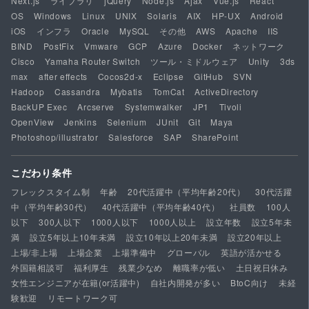
Next.js
ライブラリ
jQuery
Node.js
Ajax
Vue.js
React
OS
Windows
Linux
UNIX
Solaris
AIX
HP-UX
Android
iOS
インフラ
Oracle
MySQL
その他
AWS
Apache
IIS
BIND
PostFix
Vmware
GCP
Azure
Docker
ネットワーク
Cisco
Yamaha Router Switch
ツール・ミドルウェア
Unity
3ds
max
after effects
Cocos2d-x
Eclipse
GitHub
SVN
Hadoop
Cassandra
Mybatis
TomCat
ActiveDirectory
BackUP Exec
Arcserve
Systemwalker
JP1
Tivoli
OpenView
Jenkins
Selenium
JUnit
Git
Maya
Photoshop/illustrator
Salesforce
SAP
SharePoint
こだわり条件
フレックスタイム制
年齢
20代活躍中（平均年齢20代）
30代活躍
中（平均年齢30代）
40代活躍中（平均年齢40代）
社員数
100人
以下
300人以下
1000人以下
1000人以上
設立年数
設立5年未
満
設立5年以上10年未満
設立10年以上20年未満
設立20年以上
上場/非上場
上場企業
上場準備中
グローバル
英語が活かせる
外国籍相談可
福利厚生
残業少なめ
離職率が低い
土日祝日休み
女性エンジニアが在籍(or活躍中)
自社内開発が多い
BtoC向け
未経
験歓迎
リモートワーク可