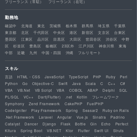
フリーランス（常駐）
フリーランス（在宅）
勤務地
確認中
北海道
東北
茨城県
栃木県
群馬県
埼玉県
千葉県
東京都
北区
千代田区
中央区
港区
新宿区
文京区
台東区
墨田区
江東区
品川区
目黒区
大田区
世田谷区
渋谷区
中野
区
杉並区
豊島区
板橋区
23区外
江戸川区
神奈川県
東海
中部
近畿
九州
中国・四国
沖縄
フルリモート
スキル
言語
HTML・CSS
JavaScript
TypeScript
PHP
Ruby
Perl
Python
Go
Objective-C
Swift
Java
Scala
C
C++
C#
VBA
VB.Net
VB Script
VBA
COBOL
ABAP
Delphi
SQL
PL/SQL
VC++
Dart(Flutter)
.net
Kotlin
フレームワーク
Symphony
Zend Framework
CakePHP
FuelPHP
CodeIgniter
Play Framework
Spring
Seasar2
Ruby on Rails
.Net Framework
Laravel
Angular
Vue.js
Sinatra
Padrino
Catalyst
Dancer
Django
Flask
Bottle
Gin
Echo
Perfect
Kitura
Spring Boot
VB.NET
Ktor
Flutter
Swift UI
Struts