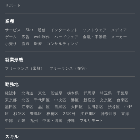
サポート
業種
サービス
SIer
通信
インターネット
ソフトウェア
メディア
ゲーム
広告
web制作
ハードウェア
金融・不動産
メーカー
小売り
流通
医療
コンサルティング
就業形態
フリーランス（常駐）
フリーランス（在宅）
勤務地
確認中
北海道
東北
茨城県
栃木県
群馬県
埼玉県
千葉県
東京都
北区
千代田区
中央区
港区
新宿区
文京区
台東区
墨田区
江東区
品川区
目黒区
大田区
世田谷区
渋谷区
中野
区
杉並区
豊島区
板橋区
23区外
江戸川区
神奈川県
東海
中部
近畿
九州
中国・四国
沖縄
フルリモート
スキル