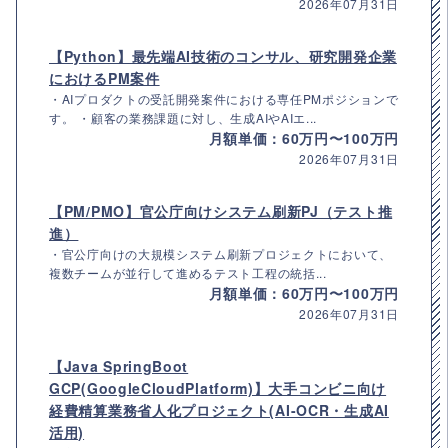
2026年07月31日
【Python】最先端AI技術のコンサル、研究開発企業
におけるPM案件
・AIプロダクトの受託開発案件における専任PMポジションで
す。 ・顧客の業務課題に対し、生成AIやAIエ...
月額単価：60万円〜100万円
2026年07月31日
【PM/PMO】官公庁向けシステム刷新PJ（テスト推
進）
・官公庁向けの大規模システム刷新プロジェクトにおいて、
複数チームが並行して進めるテスト工程の統括...
月額単価：60万円〜100万円
2026年07月31日
【Java SpringBoot
GCP(GoogleCloudPlatform)】大手コンビニ向け
経費精算業務省人化プロジェクト(AI-OCR・生成AI
活用)