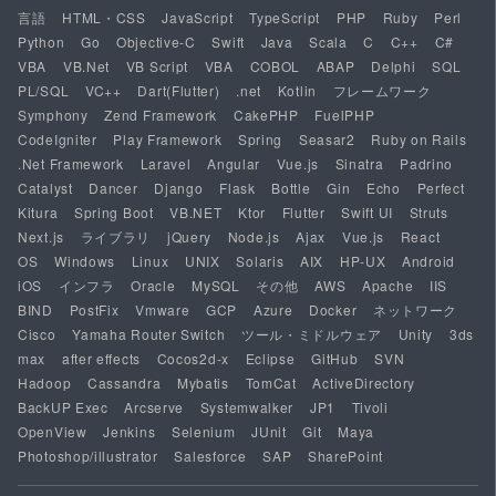
言語
HTML・CSS
JavaScript
TypeScript
PHP
Ruby
Perl
Python
Go
Objective-C
Swift
Java
Scala
C
C++
C#
VBA
VB.Net
VB Script
VBA
COBOL
ABAP
Delphi
SQL
PL/SQL
VC++
Dart(Flutter)
.net
Kotlin
フレームワーク
Symphony
Zend Framework
CakePHP
FuelPHP
CodeIgniter
Play Framework
Spring
Seasar2
Ruby on Rails
.Net Framework
Laravel
Angular
Vue.js
Sinatra
Padrino
Catalyst
Dancer
Django
Flask
Bottle
Gin
Echo
Perfect
Kitura
Spring Boot
VB.NET
Ktor
Flutter
Swift UI
Struts
Next.js
ライブラリ
jQuery
Node.js
Ajax
Vue.js
React
OS
Windows
Linux
UNIX
Solaris
AIX
HP-UX
Android
iOS
インフラ
Oracle
MySQL
その他
AWS
Apache
IIS
BIND
PostFix
Vmware
GCP
Azure
Docker
ネットワーク
Cisco
Yamaha Router Switch
ツール・ミドルウェア
Unity
3ds
max
after effects
Cocos2d-x
Eclipse
GitHub
SVN
Hadoop
Cassandra
Mybatis
TomCat
ActiveDirectory
BackUP Exec
Arcserve
Systemwalker
JP1
Tivoli
OpenView
Jenkins
Selenium
JUnit
Git
Maya
Photoshop/illustrator
Salesforce
SAP
SharePoint