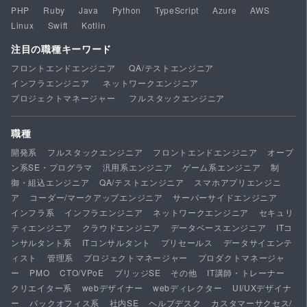
PHP
Ruby
Java
Python
TypeScript
Azure
AWS
Linux
Swift
Kotlin
注目の職種キーワード
フロントエンドエンジニア
QA/テストエンジニア
インフラエンジニア
ネットワークエンジニア
プロジェクトマネージャー
フルスタックエンジニア
職種
開発系
フルスタックエンジニア
フロントエンドエンジニア
オープ
ン系SE・プログラマ
汎用系エンジニア
ゲーム系エンジニア
制
御・組込エンジニア
QA/テストエンジニア
スマホアプリエンジニ
ア
コーダー/マークアップエンジニア
サーバーサイドエンジニア
インフラ系
インフラエンジニア
ネットワークエンジニア
セキュリ
ティエンジニア
クラウドエンジニア
データベースエンジニア
ITコ
ンサルタント系
ITコンサルタント
プリセールス
データサイエンテ
ィスト
管理系
プロジェクトマネージャー
プロダクトマネージャ
ー
PMO
CTO/VPoE
ブリッジSE
その他
IT講師・トレーナー
クリエイター系
webデザイナー
webディレクター
UI/UXデザイナ
ー
バックオフィス系
社内SE
ヘルプデスク
カスタマーサクセス/