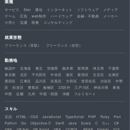
業種
サービス
SIer
通信
インターネット
ソフトウェア
メディア
ゲーム
広告
web制作
ハードウェア
金融・不動産
メーカー
小売り
流通
医療
コンサルティング
就業形態
フリーランス（常駐）
フリーランス（在宅）
勤務地
確認中
北海道
東北
茨城県
栃木県
群馬県
埼玉県
千葉県
東京都
北区
千代田区
中央区
港区
新宿区
文京区
台東区
墨田区
江東区
品川区
目黒区
大田区
世田谷区
渋谷区
中野
区
杉並区
豊島区
板橋区
23区外
江戸川区
神奈川県
東海
中部
近畿
九州
中国・四国
沖縄
フルリモート
スキル
言語
HTML・CSS
JavaScript
TypeScript
PHP
Ruby
Perl
Python
Go
Objective-C
Swift
Java
Scala
C
C++
C#
VBA
VB.Net
VB Script
VBA
COBOL
ABAP
Delphi
SQL