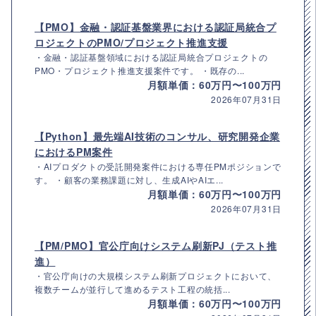
【PMO】金融・認証基盤業界における認証局統合プ
ロジェクトのPMO/プロジェクト推進支援
・金融・認証基盤領域における認証局統合プロジェクトの
PMO・プロジェクト推進支援案件です。 ・既存の...
月額単価：60万円〜100万円
2026年07月31日
【Python】最先端AI技術のコンサル、研究開発企業
におけるPM案件
・AIプロダクトの受託開発案件における専任PMポジションで
す。 ・顧客の業務課題に対し、生成AIやAIエ...
月額単価：60万円〜100万円
2026年07月31日
【PM/PMO】官公庁向けシステム刷新PJ（テスト推
進）
・官公庁向けの大規模システム刷新プロジェクトにおいて、
複数チームが並行して進めるテスト工程の統括...
月額単価：60万円〜100万円