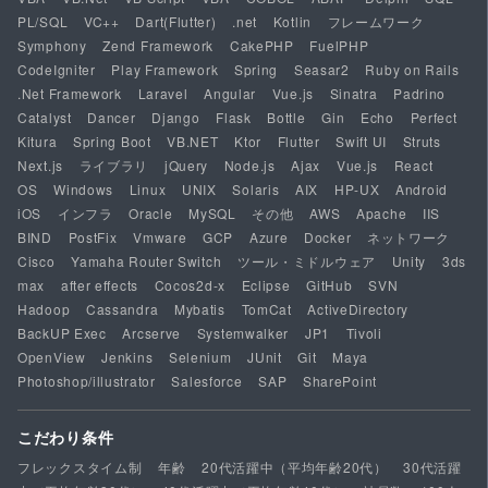
PL/SQL
VC++
Dart(Flutter)
.net
Kotlin
フレームワーク
Symphony
Zend Framework
CakePHP
FuelPHP
CodeIgniter
Play Framework
Spring
Seasar2
Ruby on Rails
.Net Framework
Laravel
Angular
Vue.js
Sinatra
Padrino
Catalyst
Dancer
Django
Flask
Bottle
Gin
Echo
Perfect
Kitura
Spring Boot
VB.NET
Ktor
Flutter
Swift UI
Struts
Next.js
ライブラリ
jQuery
Node.js
Ajax
Vue.js
React
OS
Windows
Linux
UNIX
Solaris
AIX
HP-UX
Android
iOS
インフラ
Oracle
MySQL
その他
AWS
Apache
IIS
BIND
PostFix
Vmware
GCP
Azure
Docker
ネットワーク
Cisco
Yamaha Router Switch
ツール・ミドルウェア
Unity
3ds
max
after effects
Cocos2d-x
Eclipse
GitHub
SVN
Hadoop
Cassandra
Mybatis
TomCat
ActiveDirectory
BackUP Exec
Arcserve
Systemwalker
JP1
Tivoli
OpenView
Jenkins
Selenium
JUnit
Git
Maya
Photoshop/illustrator
Salesforce
SAP
SharePoint
こだわり条件
フレックスタイム制
年齢
20代活躍中（平均年齢20代）
30代活躍