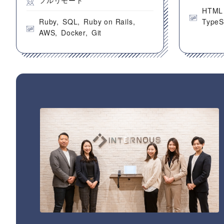
フルリモート
HTML
Ruby
SQL
Ruby on Rails
TypeS
AWS
Docker
Git