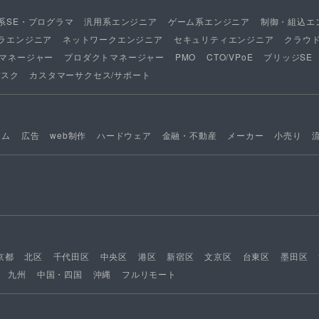
系SE・プログラマ
汎用系エンジニア
ゲーム系エンジニア
制御・組込エ
ラエンジニア
ネットワークエンジニア
セキュリティエンジニア
クラウ
マネージャー
プロダクトマネージャー
PMO
CTO/VPoE
ブリッジSE
デスク
カスタマーサクセス/サポート
ーム
広告
web制作
ハードウェア
金融・不動産
メーカー
小売り
京都
北区
千代田区
中央区
港区
新宿区
文京区
台東区
墨田区
九州
中国・四国
沖縄
フルリモート