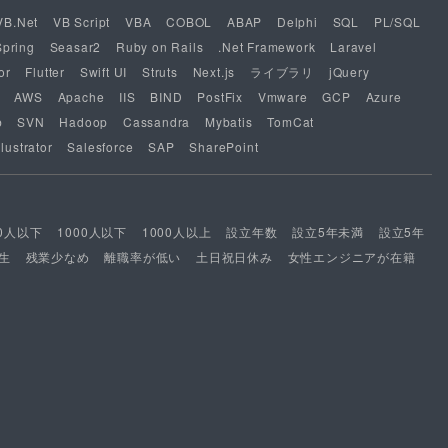
VB.Net
VB Script
VBA
COBOL
ABAP
Delphi
SQL
PL/SQL
Spring
Seasar2
Ruby on Rails
.Net Framework
Laravel
or
Flutter
Swift UI
Struts
Next.js
ライブラリ
jQuery
AWS
Apache
IIS
BIND
PostFix
Vmware
GCP
Azure
b
SVN
Hadoop
Cassandra
Mybatis
TomCat
lustrator
Salesforce
SAP
SharePoint
00人以下
1000人以下
1000人以上
設立年数
設立5年未満
設立5年
生
残業少なめ
離職率が低い
土日祝日休み
女性エンジニアが在籍