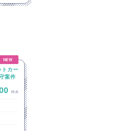
NEW
NEW
ットカー
【Linux】Linux / Windows
守案件
の混在環境におけるGitサーバ
ーおよびCI/CD環境の構築案
~
000
700,000
件
円/月
円/月
インフラエンジニア
ネットワークエンジニア
クラウドエンジニア