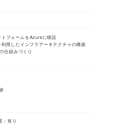
トフォームをAzureに移設
スを利用したインフラアーキテクチャの構築
ICDの仕組みづくり
験
置：有り