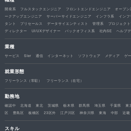
開発系
フルスタックエンジニア
フロントエンドエンジニア
オープン
ークアップエンジニア
サーバーサイドエンジニア
インフラ系
インフ
タント
プリセールス
データサイエンティスト
管理系
プロジェクト
ディレクター
UI/UXデザイナー
バックオフィス系
社内SE
ヘルプ
業種
サービス
SIer
通信
インターネット
ソフトウェア
メディア
ゲ
就業形態
フリーランス（常駐）
フリーランス（在宅）
勤務地
確認中
北海道
東北
茨城県
栃木県
群馬県
埼玉県
千葉県
東
区
豊島区
板橋区
23区外
江戸川区
神奈川県
東海
中部
近畿
スキル