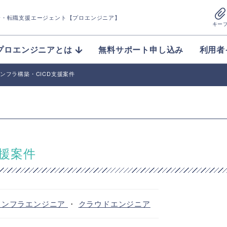
介
・転職支援エージェント【プロエンジニア】
キー
プロエンジニアとは
無料サポート申し込み
利用者
】インフラ構築・CICD支援案件
支援案件
インフラエンジニア
・
クラウドエンジニア