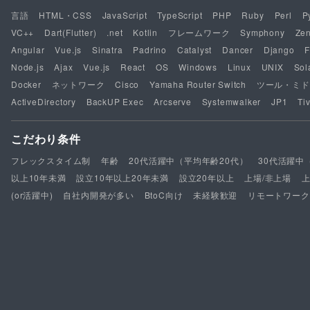
言語
HTML・CSS
JavaScript
TypeScript
PHP
Ruby
Perl
P
VC++
Dart(Flutter)
.net
Kotlin
フレームワーク
Symphony
Ze
Angular
Vue.js
Sinatra
Padrino
Catalyst
Dancer
Django
F
Node.js
Ajax
Vue.js
React
OS
Windows
Linux
UNIX
Sol
Docker
ネットワーク
Cisco
Yamaha Router Switch
ツール・ミド
ActiveDirectory
BackUP Exec
Arcserve
Systemwalker
JP1
Tiv
こだわり条件
フレックスタイム制
年齢
20代活躍中（平均年齢20代）
30代活躍中
以上10年未満
設立10年以上20年未満
設立20年以上
上場/非上場
(or活躍中)
自社内開発が多い
BtoC向け
未経験歓迎
リモートワーク