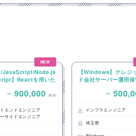
NEW
/JavaScript/Node.js
【Windows】クレジ
Script】Reactを用いた
ド会社サーバー運用保
ンテンツ配信システム
~
~
900,000
500,
ントエンド開発案件
円/月
ントエンドエンジニア
インフラエンジニア
バーサイドエンジニア
埼玉県
都
Windows