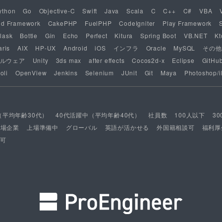
ython
Go
Objective-C
Swift
Java
Scala
C
C++
C#
VBA
nd Framework
CakePHP
FuelPHP
CodeIgniter
Play Framework
lask
Bottle
Gin
Echo
Perfect
Kitura
Spring Boot
VB.NET
Kt
aris
AIX
HP-UX
Android
iOS
インフラ
Oracle
MySQL
その他
ルウェア
Unity
3ds max
after effects
Cocos2d-x
Eclipse
GitHu
oli
OpenView
Jenkins
Selenium
JUnit
Git
Maya
Photoshop/il
（平均年齢30代）
40代活躍中（平均年齢40代）
社員数
100人以下
3
上場企業
上場準備中
グローバル
英語が活かせる
外国籍相談可
福利厚
可