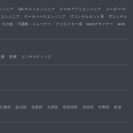
ンジニア
QA/テストエンジニア
スマホアプリエンジニア
コーダー/マ
ドエンジニア
データベースエンジニア
ITコンサルタント系
ITコンサル
その他
IT講師・トレーナー
クリエイター系
webデザイナー
web
流通
医療
コンサルティング
江東区
品川区
目黒区
大田区
世田谷区
渋谷区
中野区
杉並