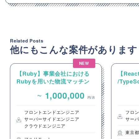
Related Posts
他にもこんな案件があります
NEW
【Ruby】事業会社における
【React
Rubyを用いた物流マッチン
/Type
グプラットフォームのバック
動画コ
~
1,000,000
エンドエンジニア募集
のフロ
円/月
フロントエンドエンジニア
フロ
サーバーサイドエンジニア
サー
クラウドエンジニア
東京