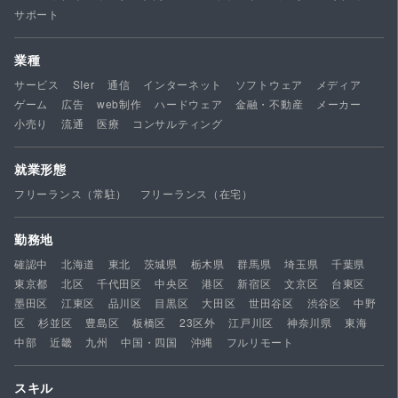
サポート
業種
サービス
SIer
通信
インターネット
ソフトウェア
メディア
ゲーム
広告
web制作
ハードウェア
金融・不動産
メーカー
小売り
流通
医療
コンサルティング
就業形態
フリーランス（常駐）
フリーランス（在宅）
勤務地
確認中
北海道
東北
茨城県
栃木県
群馬県
埼玉県
千葉県
東京都
北区
千代田区
中央区
港区
新宿区
文京区
台東区
墨田区
江東区
品川区
目黒区
大田区
世田谷区
渋谷区
中野
区
杉並区
豊島区
板橋区
23区外
江戸川区
神奈川県
東海
中部
近畿
九州
中国・四国
沖縄
フルリモート
スキル