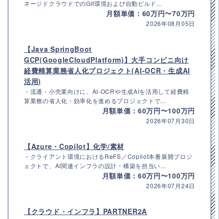
ネージドクラウドでのGit環境および自動ビルド...
月額単価：60万円〜70万円
2026年08月05日
【Java SpringBoot
GCP(GoogleCloudPlatform)】大手コンビニ向け
経費精算業務省人化プロジェクト(AI-OCR・生成AI
活用)
・流通・小売業向けに、AI-OCRや生成AIを活用して経費精
算業務の省人化・効率化を進めるプロジェクトで...
月額単価：60万円〜100万円
2026年07月30日
【Azure・Copilot】化学/素材
・クライアント環境におけるReFS／Copilot本番展開プロジ
ェクトで、AI関連インフラの設計・構築を担当い...
月額単価：60万円〜100万円
2026年07月24日
【クラウド・インフラ】PARTNER2A