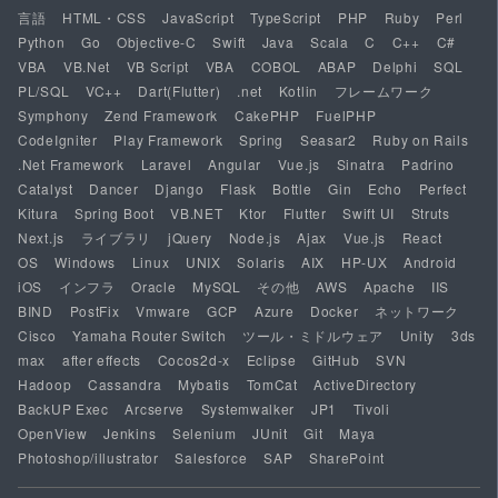
言語
HTML・CSS
JavaScript
TypeScript
PHP
Ruby
Perl
Python
Go
Objective-C
Swift
Java
Scala
C
C++
C#
VBA
VB.Net
VB Script
VBA
COBOL
ABAP
Delphi
SQL
PL/SQL
VC++
Dart(Flutter)
.net
Kotlin
フレームワーク
Symphony
Zend Framework
CakePHP
FuelPHP
CodeIgniter
Play Framework
Spring
Seasar2
Ruby on Rails
.Net Framework
Laravel
Angular
Vue.js
Sinatra
Padrino
Catalyst
Dancer
Django
Flask
Bottle
Gin
Echo
Perfect
Kitura
Spring Boot
VB.NET
Ktor
Flutter
Swift UI
Struts
Next.js
ライブラリ
jQuery
Node.js
Ajax
Vue.js
React
OS
Windows
Linux
UNIX
Solaris
AIX
HP-UX
Android
iOS
インフラ
Oracle
MySQL
その他
AWS
Apache
IIS
BIND
PostFix
Vmware
GCP
Azure
Docker
ネットワーク
Cisco
Yamaha Router Switch
ツール・ミドルウェア
Unity
3ds
max
after effects
Cocos2d-x
Eclipse
GitHub
SVN
Hadoop
Cassandra
Mybatis
TomCat
ActiveDirectory
BackUP Exec
Arcserve
Systemwalker
JP1
Tivoli
OpenView
Jenkins
Selenium
JUnit
Git
Maya
Photoshop/illustrator
Salesforce
SAP
SharePoint