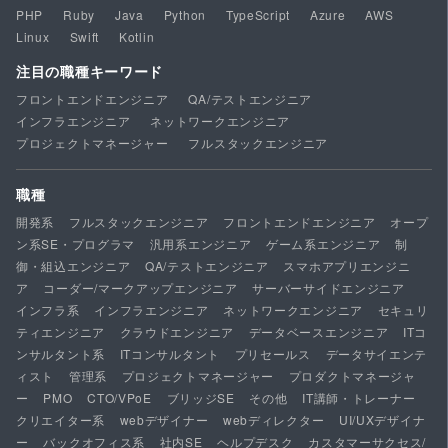
PHP
Ruby
Java
Python
TypeScript
Azure
AWS
Linux
Swift
Kotlin
注目の職種キーワード
フロントエンドエンジニア
QA/テストエンジニア
インフラエンジニア
ネットワークエンジニア
プロジェクトマネージャー
フルスタックエンジニア
職種
開発系
フルスタックエンジニア
フロントエンドエンジニア
オープ
ン系SE・プログラマ
汎用系エンジニア
ゲーム系エンジニア
制
御・組込エンジニア
QA/テストエンジニア
スマホアプリエンジニ
ア
コーダー/マークアップエンジニア
サーバーサイドエンジニア
インフラ系
インフラエンジニア
ネットワークエンジニア
セキュリ
ティエンジニア
クラウドエンジニア
データベースエンジニア
ITコ
ンサルタント系
ITコンサルタント
プリセールス
データサイエンテ
ィスト
管理系
プロジェクトマネージャー
プロダクトマネージャ
ー
PMO
CTO/VPoE
ブリッジSE
その他
IT講師・トレーナー
クリエイター系
webデザイナー
webディレクター
UI/UXデザイナ
ー
バックオフィス系
社内SE
ヘルプデスク
カスタマーサクセス/