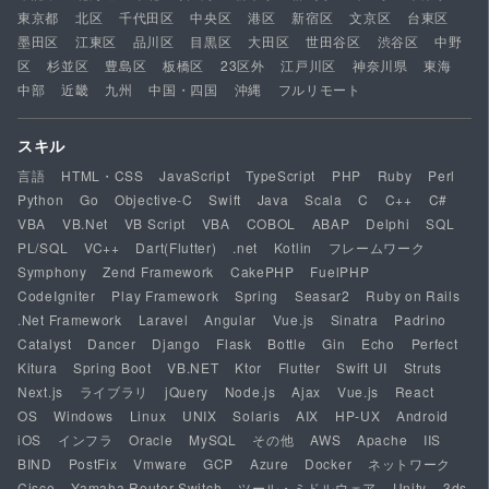
東京都
北区
千代田区
中央区
港区
新宿区
文京区
台東区
墨田区
江東区
品川区
目黒区
大田区
世田谷区
渋谷区
中野
区
杉並区
豊島区
板橋区
23区外
江戸川区
神奈川県
東海
中部
近畿
九州
中国・四国
沖縄
フルリモート
スキル
言語
HTML・CSS
JavaScript
TypeScript
PHP
Ruby
Perl
Python
Go
Objective-C
Swift
Java
Scala
C
C++
C#
VBA
VB.Net
VB Script
VBA
COBOL
ABAP
Delphi
SQL
PL/SQL
VC++
Dart(Flutter)
.net
Kotlin
フレームワーク
Symphony
Zend Framework
CakePHP
FuelPHP
CodeIgniter
Play Framework
Spring
Seasar2
Ruby on Rails
.Net Framework
Laravel
Angular
Vue.js
Sinatra
Padrino
Catalyst
Dancer
Django
Flask
Bottle
Gin
Echo
Perfect
Kitura
Spring Boot
VB.NET
Ktor
Flutter
Swift UI
Struts
Next.js
ライブラリ
jQuery
Node.js
Ajax
Vue.js
React
OS
Windows
Linux
UNIX
Solaris
AIX
HP-UX
Android
iOS
インフラ
Oracle
MySQL
その他
AWS
Apache
IIS
BIND
PostFix
Vmware
GCP
Azure
Docker
ネットワーク
Cisco
Yamaha Router Switch
ツール・ミドルウェア
Unity
3ds