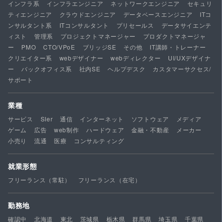
インフラ系
インフラエンジニア
ネットワークエンジニア
セキュリ
ティエンジニア
クラウドエンジニア
データベースエンジニア
ITコ
ンサルタント系
ITコンサルタント
プリセールス
データサイエンテ
ィスト
管理系
プロジェクトマネージャー
プロダクトマネージャ
ー
PMO
CTO/VPoE
ブリッジSE
その他
IT講師・トレーナー
クリエイター系
webデザイナー
webディレクター
UI/UXデザイナ
ー
バックオフィス系
社内SE
ヘルプデスク
カスタマーサクセス/
サポート
業種
サービス
SIer
通信
インターネット
ソフトウェア
メディア
ゲーム
広告
web制作
ハードウェア
金融・不動産
メーカー
小売り
流通
医療
コンサルティング
就業形態
フリーランス（常駐）
フリーランス（在宅）
勤務地
確認中
北海道
東北
茨城県
栃木県
群馬県
埼玉県
千葉県