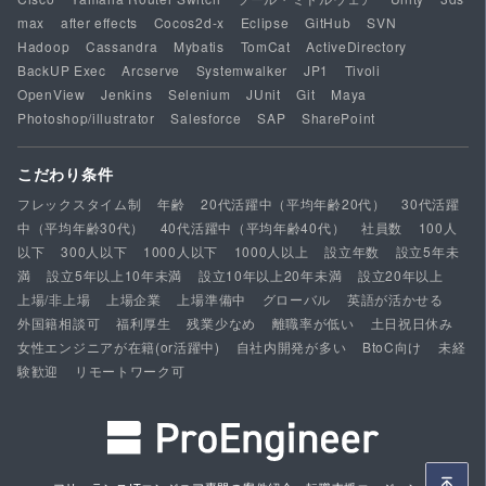
max
after effects
Cocos2d-x
Eclipse
GitHub
SVN
Hadoop
Cassandra
Mybatis
TomCat
ActiveDirectory
BackUP Exec
Arcserve
Systemwalker
JP1
Tivoli
OpenView
Jenkins
Selenium
JUnit
Git
Maya
Photoshop/illustrator
Salesforce
SAP
SharePoint
こだわり条件
フレックスタイム制
年齢
20代活躍中（平均年齢20代）
30代活躍
中（平均年齢30代）
40代活躍中（平均年齢40代）
社員数
100人
以下
300人以下
1000人以下
1000人以上
設立年数
設立5年未
満
設立5年以上10年未満
設立10年以上20年未満
設立20年以上
上場/非上場
上場企業
上場準備中
グローバル
英語が活かせる
外国籍相談可
福利厚生
残業少なめ
離職率が低い
土日祝日休み
女性エンジニアが在籍(or活躍中)
自社内開発が多い
BtoC向け
未経
験歓迎
リモートワーク可