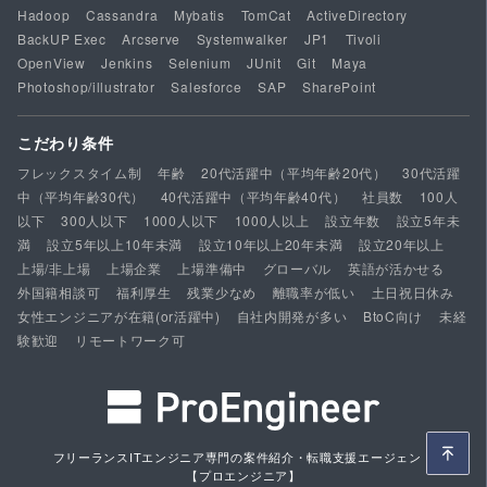
Hadoop
Cassandra
Mybatis
TomCat
ActiveDirectory
BackUP Exec
Arcserve
Systemwalker
JP1
Tivoli
OpenView
Jenkins
Selenium
JUnit
Git
Maya
Photoshop/illustrator
Salesforce
SAP
SharePoint
こだわり条件
フレックスタイム制
年齢
20代活躍中（平均年齢20代）
30代活躍
中（平均年齢30代）
40代活躍中（平均年齢40代）
社員数
100人
以下
300人以下
1000人以下
1000人以上
設立年数
設立5年未
満
設立5年以上10年未満
設立10年以上20年未満
設立20年以上
上場/非上場
上場企業
上場準備中
グローバル
英語が活かせる
外国籍相談可
福利厚生
残業少なめ
離職率が低い
土日祝日休み
女性エンジニアが在籍(or活躍中)
自社内開発が多い
BtoC向け
未経
験歓迎
リモートワーク可
フリーランスITエンジニア専門の案件紹介・転職支援エージェント
【プロエンジニア】