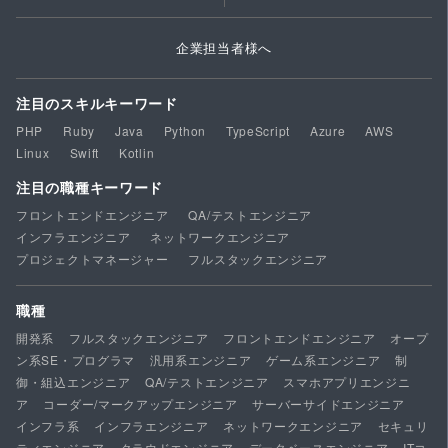
企業担当者様へ
注目のスキルキーワード
PHP
Ruby
Java
Python
TypeScript
Azure
AWS
Linux
Swift
Kotlin
注目の職種キーワード
フロントエンドエンジニア
QA/テストエンジニア
インフラエンジニア
ネットワークエンジニア
プロジェクトマネージャー
フルスタックエンジニア
職種
開発系
フルスタックエンジニア
フロントエンドエンジニア
オープ
ン系SE・プログラマ
汎用系エンジニア
ゲーム系エンジニア
制
御・組込エンジニア
QA/テストエンジニア
スマホアプリエンジニ
ア
コーダー/マークアップエンジニア
サーバーサイドエンジニア
インフラ系
インフラエンジニア
ネットワークエンジニア
セキュリ
ティエンジニア
クラウドエンジニア
データベースエンジニア
ITコ