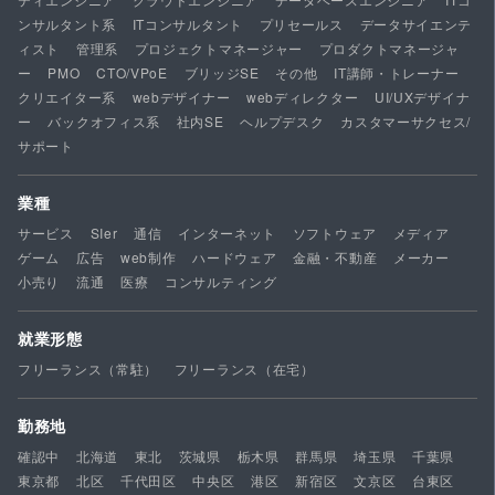
ンサルタント系
ITコンサルタント
プリセールス
データサイエンテ
ィスト
管理系
プロジェクトマネージャー
プロダクトマネージャ
ー
PMO
CTO/VPoE
ブリッジSE
その他
IT講師・トレーナー
クリエイター系
webデザイナー
webディレクター
UI/UXデザイナ
ー
バックオフィス系
社内SE
ヘルプデスク
カスタマーサクセス/
サポート
業種
サービス
SIer
通信
インターネット
ソフトウェア
メディア
ゲーム
広告
web制作
ハードウェア
金融・不動産
メーカー
小売り
流通
医療
コンサルティング
就業形態
フリーランス（常駐）
フリーランス（在宅）
勤務地
確認中
北海道
東北
茨城県
栃木県
群馬県
埼玉県
千葉県
東京都
北区
千代田区
中央区
港区
新宿区
文京区
台東区