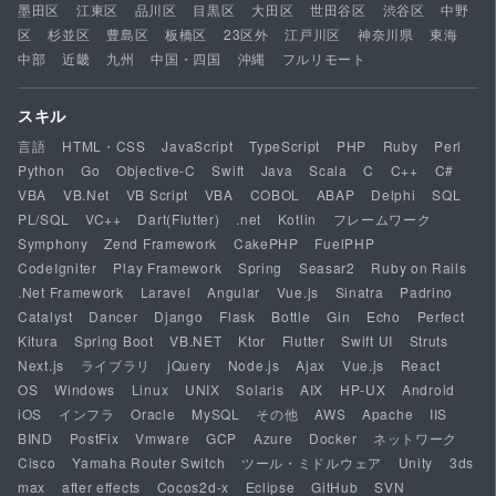
墨田区
江東区
品川区
目黒区
大田区
世田谷区
渋谷区
中野
区
杉並区
豊島区
板橋区
23区外
江戸川区
神奈川県
東海
中部
近畿
九州
中国・四国
沖縄
フルリモート
スキル
言語
HTML・CSS
JavaScript
TypeScript
PHP
Ruby
Perl
Python
Go
Objective-C
Swift
Java
Scala
C
C++
C#
VBA
VB.Net
VB Script
VBA
COBOL
ABAP
Delphi
SQL
PL/SQL
VC++
Dart(Flutter)
.net
Kotlin
フレームワーク
Symphony
Zend Framework
CakePHP
FuelPHP
CodeIgniter
Play Framework
Spring
Seasar2
Ruby on Rails
.Net Framework
Laravel
Angular
Vue.js
Sinatra
Padrino
Catalyst
Dancer
Django
Flask
Bottle
Gin
Echo
Perfect
Kitura
Spring Boot
VB.NET
Ktor
Flutter
Swift UI
Struts
Next.js
ライブラリ
jQuery
Node.js
Ajax
Vue.js
React
OS
Windows
Linux
UNIX
Solaris
AIX
HP-UX
Android
iOS
インフラ
Oracle
MySQL
その他
AWS
Apache
IIS
BIND
PostFix
Vmware
GCP
Azure
Docker
ネットワーク
Cisco
Yamaha Router Switch
ツール・ミドルウェア
Unity
3ds
max
after effects
Cocos2d-x
Eclipse
GitHub
SVN