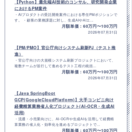
【Python】最先端AI技術のコンサル、研究開発企業
におけるPM案件
・AIプロダクトの受託開発案件における専任PMポジションで
す。 ・顧客の業務課題に対し、生成AIやAIエ...
月額単価：60万円〜100万円
2026年07月31日
【PM/PMO】官公庁向けシステム刷新PJ（テスト推
進）
・官公庁向けの大規模システム刷新プロジェクトにおいて、
複数チームが並行して進めるテスト工程の統括...
月額単価：60万円〜100万円
2026年07月31日
【Java SpringBoot
GCP(GoogleCloudPlatform)】大手コンビニ向け
経費精算業務省人化プロジェクト(AI-OCR・生成AI
活用)
・流通・小売業向けに、AI-OCRや生成AIを活用して経費精
算業務の省人化・効率化を進めるプロジェクトで...
月額単価：60万円〜100万円