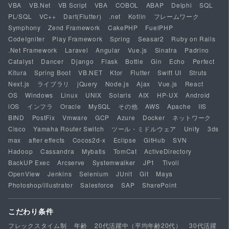
VBA
VB.Net
VB Script
VBA
COBOL
ABAP
Delphi
SQL
PL/SQL
VC++
Dart(Flutter)
.net
Kotlin
フレームワーク
Symphony
Zend Framework
CakePHP
FuelPHP
CodeIgniter
Play Framework
Spring
Seasar2
Ruby on Rails
.Net Framework
Laravel
Angular
Vue.js
Sinatra
Padrino
Catalyst
Dancer
Django
Flask
Bottle
Gin
Echo
Perfect
Kitura
Spring Boot
VB.NET
Ktor
Flutter
Swift UI
Struts
Next.js
ライブラリ
jQuery
Node.js
Ajax
Vue.js
React
OS
Windows
Linux
UNIX
Solaris
AIX
HP-UX
Android
iOS
インフラ
Oracle
MySQL
その他
AWS
Apache
IIS
BIND
PostFix
Vmware
GCP
Azure
Docker
ネットワーク
Cisco
Yamaha Router Switch
ツール・ミドルウェア
Unity
3ds
max
after effects
Cocos2d-x
Eclipse
GitHub
SVN
Hadoop
Cassandra
Mybatis
TomCat
ActiveDirectory
BackUP Exec
Arcserve
Systemwalker
JP1
Tivoli
OpenView
Jenkins
Selenium
JUnit
Git
Maya
Photoshop/illustrator
Salesforce
SAP
SharePoint
こだわり条件
フレックスタイム制
年齢
20代活躍中（平均年齢20代）
30代活躍