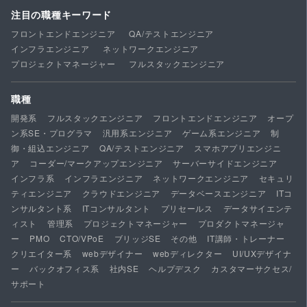
注目の職種キーワード
フロントエンドエンジニア
QA/テストエンジニア
インフラエンジニア
ネットワークエンジニア
プロジェクトマネージャー
フルスタックエンジニア
職種
開発系
フルスタックエンジニア
フロントエンドエンジニア
オープ
ン系SE・プログラマ
汎用系エンジニア
ゲーム系エンジニア
制
御・組込エンジニア
QA/テストエンジニア
スマホアプリエンジニ
ア
コーダー/マークアップエンジニア
サーバーサイドエンジニア
インフラ系
インフラエンジニア
ネットワークエンジニア
セキュリ
ティエンジニア
クラウドエンジニア
データベースエンジニア
ITコ
ンサルタント系
ITコンサルタント
プリセールス
データサイエンテ
ィスト
管理系
プロジェクトマネージャー
プロダクトマネージャ
ー
PMO
CTO/VPoE
ブリッジSE
その他
IT講師・トレーナー
クリエイター系
webデザイナー
webディレクター
UI/UXデザイナ
ー
バックオフィス系
社内SE
ヘルプデスク
カスタマーサクセス/
サポート