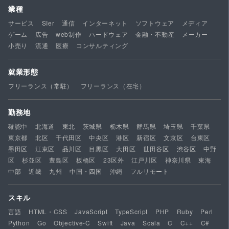
業種
サービス
SIer
通信
インターネット
ソフトウェア
メディア
ゲーム
広告
web制作
ハードウェア
金融・不動産
メーカー
小売り
流通
医療
コンサルティング
就業形態
フリーランス（常駐）
フリーランス（在宅）
勤務地
確認中
北海道
東北
茨城県
栃木県
群馬県
埼玉県
千葉県
東京都
北区
千代田区
中央区
港区
新宿区
文京区
台東区
墨田区
江東区
品川区
目黒区
大田区
世田谷区
渋谷区
中野
区
杉並区
豊島区
板橋区
23区外
江戸川区
神奈川県
東海
中部
近畿
九州
中国・四国
沖縄
フルリモート
スキル
言語
HTML・CSS
JavaScript
TypeScript
PHP
Ruby
Perl
Python
Go
Objective-C
Swift
Java
Scala
C
C++
C#