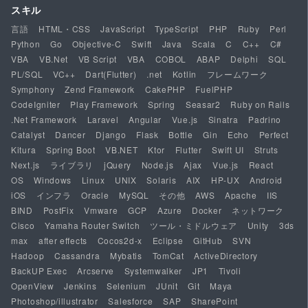
スキル
言語
HTML・CSS
JavaScript
TypeScript
PHP
Ruby
Perl
Python
Go
Objective-C
Swift
Java
Scala
C
C++
C#
VBA
VB.Net
VB Script
VBA
COBOL
ABAP
Delphi
SQL
PL/SQL
VC++
Dart(Flutter)
.net
Kotlin
フレームワーク
Symphony
Zend Framework
CakePHP
FuelPHP
CodeIgniter
Play Framework
Spring
Seasar2
Ruby on Rails
.Net Framework
Laravel
Angular
Vue.js
Sinatra
Padrino
Catalyst
Dancer
Django
Flask
Bottle
Gin
Echo
Perfect
Kitura
Spring Boot
VB.NET
Ktor
Flutter
Swift UI
Struts
Next.js
ライブラリ
jQuery
Node.js
Ajax
Vue.js
React
OS
Windows
Linux
UNIX
Solaris
AIX
HP-UX
Android
iOS
インフラ
Oracle
MySQL
その他
AWS
Apache
IIS
BIND
PostFix
Vmware
GCP
Azure
Docker
ネットワーク
Cisco
Yamaha Router Switch
ツール・ミドルウェア
Unity
3ds
max
after effects
Cocos2d-x
Eclipse
GitHub
SVN
Hadoop
Cassandra
Mybatis
TomCat
ActiveDirectory
BackUP Exec
Arcserve
Systemwalker
JP1
Tivoli
OpenView
Jenkins
Selenium
JUnit
Git
Maya
Photoshop/illustrator
Salesforce
SAP
SharePoint