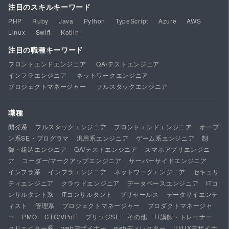
注目のスキルキーワード
PHP
Ruby
Java
Python
TypeScript
Azure
AWS
Linux
Swift
Kotlin
注目の職種キーワード
フロントエンドエンジニア
QA/テストエンジニア
インフラエンジニア
ネットワークエンジニア
プロジェクトマネージャー
フルスタックエンジニア
職種
開発系
フルスタックエンジニア
フロントエンドエンジニア
オープ
ン系SE・プログラマ
汎用系エンジニア
ゲーム系エンジニア
制
御・組込エンジニア
QA/テストエンジニア
スマホアプリエンジニ
ア
コーダー/マークアップエンジニア
サーバーサイドエンジニア
インフラ系
インフラエンジニア
ネットワークエンジニア
セキュリ
ティエンジニア
クラウドエンジニア
データベースエンジニア
ITコ
ンサルタント系
ITコンサルタント
プリセールス
データサイエンテ
ィスト
管理系
プロジェクトマネージャー
プロダクトマネージャ
ー
PMO
CTO/VPoE
ブリッジSE
その他
IT講師・トレーナー
クリエイター系
webデザイナー
webディレクター
UI/UXデザイナ