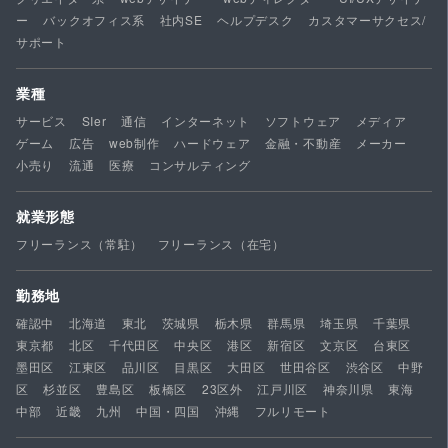
ー
バックオフィス系
社内SE
ヘルプデスク
カスタマーサクセス/
サポート
業種
サービス
SIer
通信
インターネット
ソフトウェア
メディア
ゲーム
広告
web制作
ハードウェア
金融・不動産
メーカー
小売り
流通
医療
コンサルティング
就業形態
フリーランス（常駐）
フリーランス（在宅）
勤務地
確認中
北海道
東北
茨城県
栃木県
群馬県
埼玉県
千葉県
東京都
北区
千代田区
中央区
港区
新宿区
文京区
台東区
墨田区
江東区
品川区
目黒区
大田区
世田谷区
渋谷区
中野
区
杉並区
豊島区
板橋区
23区外
江戸川区
神奈川県
東海
中部
近畿
九州
中国・四国
沖縄
フルリモート