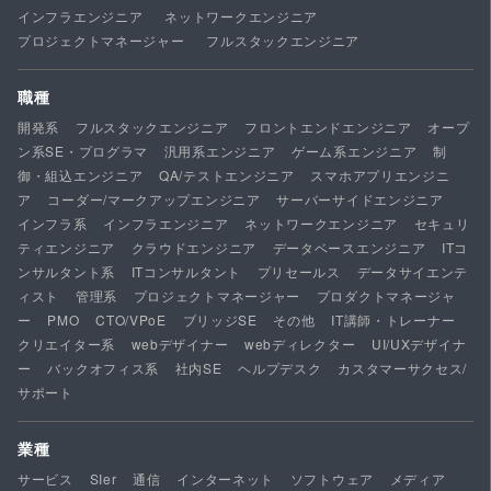
インフラエンジニア
ネットワークエンジニア
プロジェクトマネージャー
フルスタックエンジニア
職種
開発系
フルスタックエンジニア
フロントエンドエンジニア
オープ
ン系SE・プログラマ
汎用系エンジニア
ゲーム系エンジニア
制
御・組込エンジニア
QA/テストエンジニア
スマホアプリエンジニ
ア
コーダー/マークアップエンジニア
サーバーサイドエンジニア
インフラ系
インフラエンジニア
ネットワークエンジニア
セキュリ
ティエンジニア
クラウドエンジニア
データベースエンジニア
ITコ
ンサルタント系
ITコンサルタント
プリセールス
データサイエンテ
ィスト
管理系
プロジェクトマネージャー
プロダクトマネージャ
ー
PMO
CTO/VPoE
ブリッジSE
その他
IT講師・トレーナー
クリエイター系
webデザイナー
webディレクター
UI/UXデザイナ
ー
バックオフィス系
社内SE
ヘルプデスク
カスタマーサクセス/
サポート
業種
サービス
SIer
通信
インターネット
ソフトウェア
メディア