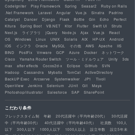
CodeIgniter
Play Framework
Spring
Seasar2
Ruby on Rails
.Net Framework
Laravel
Angular
Vue.js
Sinatra
Padrino
Catalyst
Dancer
Django
Flask
Bottle
Gin
Echo
Perfect
Kitura
Spring Boot
VB.NET
Ktor
Flutter
Swift UI
Struts
Next.js
ライブラリ
jQuery
Node.js
Ajax
Vue.js
React
OS
Windows
Linux
UNIX
Solaris
AIX
HP-UX
Android
iOS
インフラ
Oracle
MySQL
その他
AWS
Apache
IIS
BIND
PostFix
Vmware
GCP
Azure
Docker
ネットワーク
Cisco
Yamaha Router Switch
ツール・ミドルウェア
Unity
3ds
max
after effects
Cocos2d-x
Eclipse
GitHub
SVN
Hadoop
Cassandra
Mybatis
TomCat
ActiveDirectory
BackUP Exec
Arcserve
Systemwalker
JP1
Tivoli
OpenView
Jenkins
Selenium
JUnit
Git
Maya
Photoshop/illustrator
Salesforce
SAP
SharePoint
こだわり条件
フレックスタイム制
年齢
20代活躍中（平均年齢20代）
30代活躍
中（平均年齢30代）
40代活躍中（平均年齢40代）
社員数
100人
以下
300人以下
1000人以下
1000人以上
設立年数
設立5年未