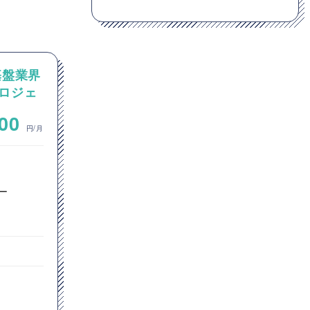
基盤業界
【Python】最先端AI技術の
ロジェ
コンサル、研究開発企業にお
クト推
けるPM案件
~
000
1,000,000
円/月
円/月
ITコンサルタント
プリセールス
ー
プロジェクトマネージャー
プロダクトマネージャー
PMO
東京都
JavaScript
Python
GitHub