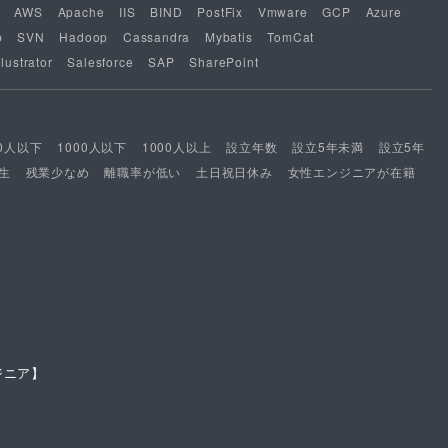
AWS
Apache
IIS
BIND
PostFix
Vmware
GCP
Azure
b
SVN
Hadoop
Cassandra
Mybatis
TomCat
lustrator
Salesforce
SAP
SharePoint
00人以下
1000人以下
1000人以上
設立年数
設立5年未満
設立5年
生
残業少なめ
離職率が低い
土日祝日休み
女性エンジニアが在籍
ジニア】