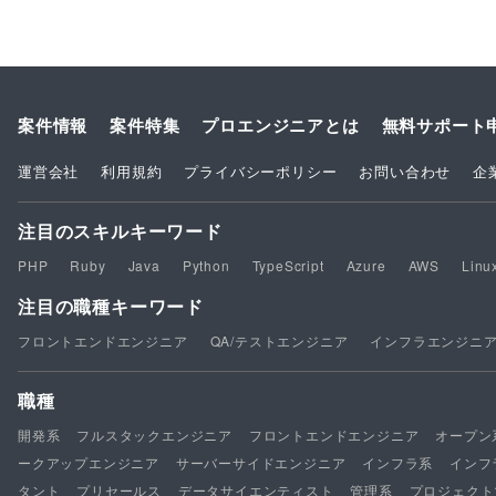
案件情報
案件特集
プロエンジニアとは
無料サポート
運営会社
利用規約
プライバシーポリシー
お問い合わせ
企
注目のスキルキーワード
PHP
Ruby
Java
Python
TypeScript
Azure
AWS
Linu
注目の職種キーワード
フロントエンドエンジニア
QA/テストエンジニア
インフラエンジニ
職種
開発系
フルスタックエンジニア
フロントエンドエンジニア
オープン
ークアップエンジニア
サーバーサイドエンジニア
インフラ系
インフ
タント
プリセールス
データサイエンティスト
管理系
プロジェクト