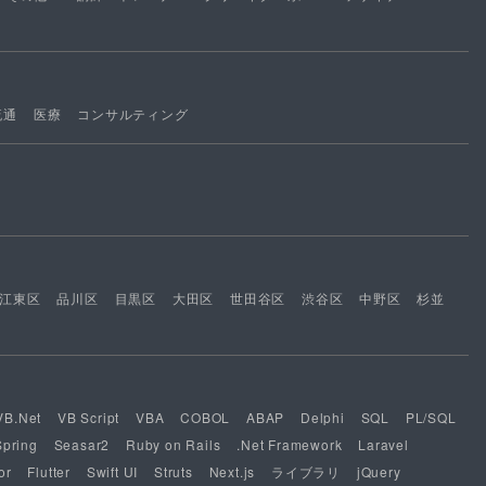
流通
医療
コンサルティング
江東区
品川区
目黒区
大田区
世田谷区
渋谷区
中野区
杉並
VB.Net
VB Script
VBA
COBOL
ABAP
Delphi
SQL
PL/SQL
Spring
Seasar2
Ruby on Rails
.Net Framework
Laravel
or
Flutter
Swift UI
Struts
Next.js
ライブラリ
jQuery