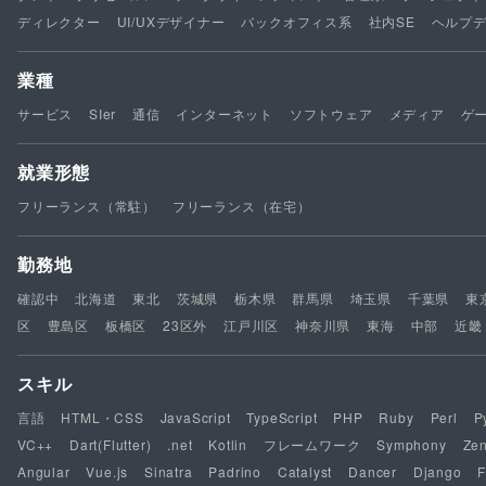
ディレクター
UI/UXデザイナー
バックオフィス系
社内SE
ヘルプ
業種
サービス
SIer
通信
インターネット
ソフトウェア
メディア
ゲ
就業形態
フリーランス（常駐）
フリーランス（在宅）
勤務地
確認中
北海道
東北
茨城県
栃木県
群馬県
埼玉県
千葉県
東
区
豊島区
板橋区
23区外
江戸川区
神奈川県
東海
中部
近畿
スキル
言語
HTML・CSS
JavaScript
TypeScript
PHP
Ruby
Perl
P
VC++
Dart(Flutter)
.net
Kotlin
フレームワーク
Symphony
Ze
Angular
Vue.js
Sinatra
Padrino
Catalyst
Dancer
Django
F