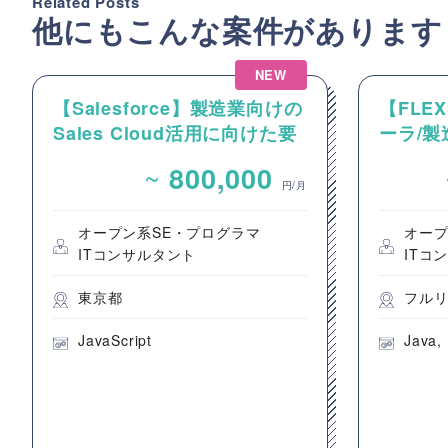
Related Posts
他にもこんな案件があります
NEW
【Salesforce】製造業向けの
【FLE
Sales Cloud活用に向けた要
ーラ/製
件整理およびカスタマイズ開
FLEX
~
800,000
発支援
け生産
円/月
守支援
オープン系SE・プログラマ
オープ
ITコンサルタント
ITコ
東京都
フル
JavaScript
Java