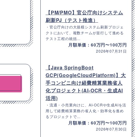
【PM/PMO】官公庁向けシステム
刷新PJ（テスト推進）
・官公庁向けの大規模システム刷新プロジェ
クトにおいて、複数チームが並行して進める
テスト工程の統括...
月額単価：60万円〜100万円
2026年07月31日
【Java SpringBoot
GCP(GoogleCloudPlatform)】大
手コンビニ向け経費精算業務省人
化プロジェクト(AI-OCR・生成AI
活用)
・流通・小売業向けに、AI-OCRや生成AIを活
用して経費精算業務の省人化・効率化を進め
るプロジェクトで...
月額単価：60万円〜100万円
2026年07月30日