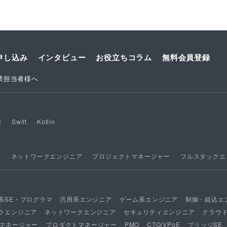
申し込み
インタビュー
お役立ちコラム
無料会員登録
業担当者様へ
x
Swift
Kotlin
ア
ネットワークエンジニア
プロジェクトマネージャー
フルスタックエ
系SE・プログラマ
汎用系エンジニア
ゲーム系エンジニア
制御・組込エ
ラエンジニア
ネットワークエンジニア
セキュリティエンジニア
クラウ
マネージャー
プロダクトマネージャー
PMO
CTO/VPoE
ブリッジSE