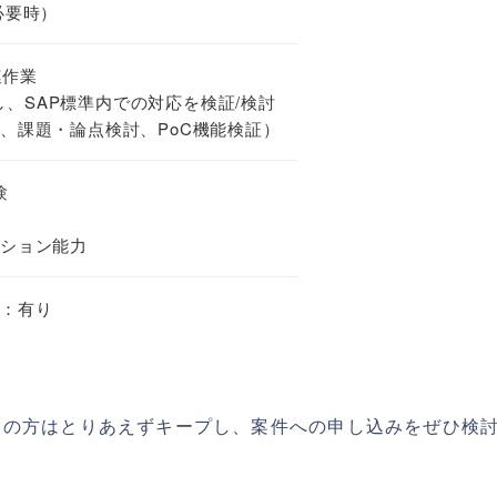
必要時）
連作業
出し、SAP標準内での対応を検証/検討
、課題・論点検討、PoC機能検証）
験
ション能力
置：有り
ちの方はとりあえずキープし、案件への申し込みをぜひ検