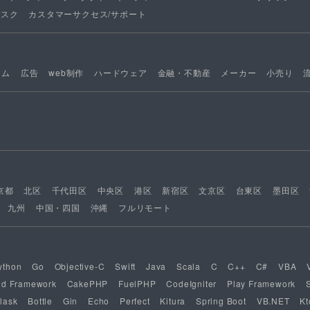
デスク
カスタマーサクセス/サポート
ーム
広告
web制作
ハードウェア
金融・不動産
メーカー
小売り
京都
北区
千代田区
中央区
港区
新宿区
文京区
台東区
墨田区
九州
中国・四国
沖縄
フルリモート
ython
Go
Objective-C
Swift
Java
Scala
C
C++
C#
VBA
nd Framework
CakePHP
FuelPHP
CodeIgniter
Play Framework
lask
Bottle
Gin
Echo
Perfect
Kitura
Spring Boot
VB.NET
Kt