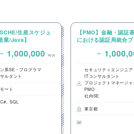
XSCHE/生産スケジュ
【PMO】金融・認証
造業/Java】
における認証局統合プ
SCHEを用いた製造業向
クトのPMO/プロジェ
~
~
1,000,000
1,000,
スケジューラ導入・保
進支援
円/月
案件
ン系SE・プログラマ
セキュリティエンジニア
ンサルタント
ITコンサルタント
プロジェクトマネージャ
リモート
PMO
社内SE
C#
SQL
東京都