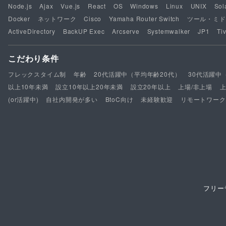
Node.js
Ajax
Vue.js
React
OS
Windows
Linux
UNIX
Sol
Docker
ネットワーク
Cisco
Yamaha Router Switch
ツール・ミド
ActiveDirectory
BackUP Exec
Arcserve
Systemwalker
JP1
Tiv
こだわり条件
フレックスタイム制
年齢
20代活躍中（平均年齢20代）
30代活躍中
以上10年未満
設立10年以上20年未満
設立20年以上
上場/非上場
(or活躍中)
自社内開発が多い
BtoC向け
未経験歓迎
リモートワーク
フリー