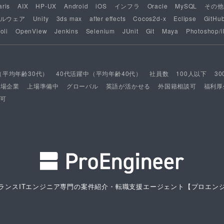
aris
AIX
HP-UX
Android
iOS
インフラ
Oracle
MySQL
その他
ルウェア
Unity
3ds max
after effects
Cocos2d-x
Eclipse
GitHu
oli
OpenView
Jenkins
Selenium
JUnit
Git
Maya
Photoshop/il
（平均年齢30代）
40代活躍中（平均年齢40代）
社員数
100人以下
3
上場企業
上場準備中
グローバル
英語が活かせる
外国籍相談可
福利厚
可
ランスITエンジニア専門の案件紹介・転職支援エージェント
【プロエン