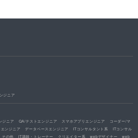
ンジニア
ンジニア
QA/テストエンジニア
スマホアプリエンジニア
コーダー/マ
ドエンジニア
データベースエンジニア
ITコンサルタント系
ITコンサル
その他
IT講師・トレーナー
クリエイター系
webデザイナー
web