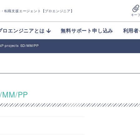
介
・転職支援エージェント【プロエンジニア】
キー
プロエンジニアとは
無料サポート申し込み
利用者
P projects SD/MM/PP
D/MM/PP