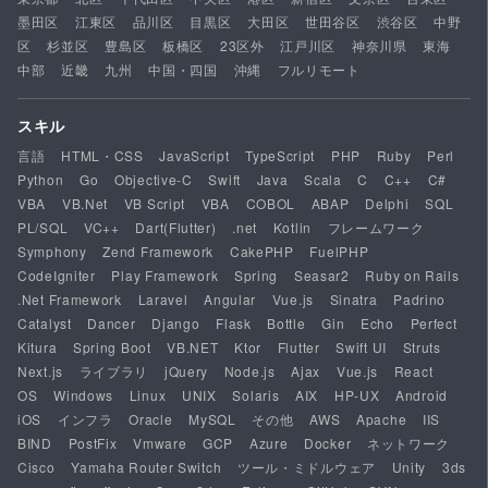
墨田区
江東区
品川区
目黒区
大田区
世田谷区
渋谷区
中野
区
杉並区
豊島区
板橋区
23区外
江戸川区
神奈川県
東海
中部
近畿
九州
中国・四国
沖縄
フルリモート
スキル
言語
HTML・CSS
JavaScript
TypeScript
PHP
Ruby
Perl
Python
Go
Objective-C
Swift
Java
Scala
C
C++
C#
VBA
VB.Net
VB Script
VBA
COBOL
ABAP
Delphi
SQL
PL/SQL
VC++
Dart(Flutter)
.net
Kotlin
フレームワーク
Symphony
Zend Framework
CakePHP
FuelPHP
CodeIgniter
Play Framework
Spring
Seasar2
Ruby on Rails
.Net Framework
Laravel
Angular
Vue.js
Sinatra
Padrino
Catalyst
Dancer
Django
Flask
Bottle
Gin
Echo
Perfect
Kitura
Spring Boot
VB.NET
Ktor
Flutter
Swift UI
Struts
Next.js
ライブラリ
jQuery
Node.js
Ajax
Vue.js
React
OS
Windows
Linux
UNIX
Solaris
AIX
HP-UX
Android
iOS
インフラ
Oracle
MySQL
その他
AWS
Apache
IIS
BIND
PostFix
Vmware
GCP
Azure
Docker
ネットワーク
Cisco
Yamaha Router Switch
ツール・ミドルウェア
Unity
3ds