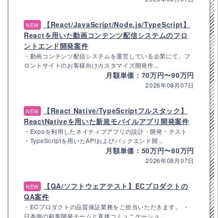
【React/JavaScript/Node.js/TypeScript】
NEW
Reactを用いた動画コンテンツ配信システムのフロ
ントエンド開発案件
・動画コンテンツ配信システムを運営している企業にて、フ
ロントサイトのお客様向けカスタマイズ開発作...
月額単価：70万円〜90万円
2026年08月07日
【React Native/TypeScriptフルスタック】
NEW
ReactNativeを用いた新規モバイルアプリ開発案件
・Expoを利用したネイティブアプリの設計・開発・テスト
・TypeScriptを用いたAPIおよびバックエンド開...
月額単価：50万円〜80万円
2026年08月07日
【QA/ソフトウェアテスト】ECプロダクトの
NEW
QA案件
・ECプロダクトの品質保証業務をご担当いただきます。 ・
日本側の顧客開発チームと直接コミュニケーショ...