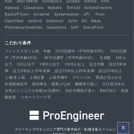
max
after effects
Cocos2d-x
Eclipse
GitHub
SVN
Hadoop
Cassandra
Mybatis
TomCat
ActiveDirectory
BackUP Exec
Arcserve
Systemwalker
JP1
Tivoli
OpenView
Jenkins
Selenium
JUnit
Git
Maya
Photoshop/illustrator
Salesforce
SAP
SharePoint
こだわり条件
フレックスタイム制
年齢
20代活躍中（平均年齢20代）
30代活躍
中（平均年齢30代）
40代活躍中（平均年齢40代）
社員数
100人
以下
300人以下
1000人以下
1000人以上
設立年数
設立5年未
満
設立5年以上10年未満
設立10年以上20年未満
設立20年以上
上場/非上場
上場企業
上場準備中
グローバル
英語が活かせる
外国籍相談可
福利厚生
残業少なめ
離職率が低い
土日祝日休み
女性エンジニアが在籍(or活躍中)
自社内開発が多い
BtoC向け
未経
験歓迎
リモートワーク可
フリーランスITエンジニア専門の案件紹介・転職支援エージェント