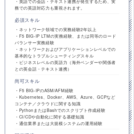
・英語での会話・テキスト連携が発生するため、実
務での英語対応力も重視されます。
必須スキル
・ネットワーク領域での実務経験2年以上
・F5 BIG-IP LTMの実務経験、または同等のロード
バランサー実務経験
・ネットワークおよびアプリケーションレベルでの
基本的なトラブルシューティングスキル
・ビジネスレベルの英語力（海外ベンダーや関係者
との英会話・テキスト連携）
尚可スキル
・F5 BIG-IPのASM/AFM経験
・Kubernetes、Docker、AWS、Azure、GCPなど
コンテナ／クラウドに関する知識
・PythonまたはBashでのスクリプト作成経験
・CI/CDや自動化に関する基礎知識
・通信業界または大規模システムの運用経験