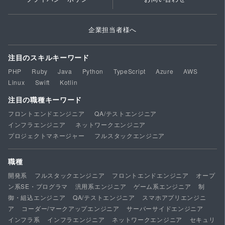
企業担当者様へ
注目のスキルキーワード
PHP
Ruby
Java
Python
TypeScript
Azure
AWS
Linux
Swift
Kotlin
注目の職種キーワード
フロントエンドエンジニア
QA/テストエンジニア
インフラエンジニア
ネットワークエンジニア
プロジェクトマネージャー
フルスタックエンジニア
職種
開発系
フルスタックエンジニア
フロントエンドエンジニア
オープ
ン系SE・プログラマ
汎用系エンジニア
ゲーム系エンジニア
制
御・組込エンジニア
QA/テストエンジニア
スマホアプリエンジニ
ア
コーダー/マークアップエンジニア
サーバーサイドエンジニア
インフラ系
インフラエンジニア
ネットワークエンジニア
セキュリ