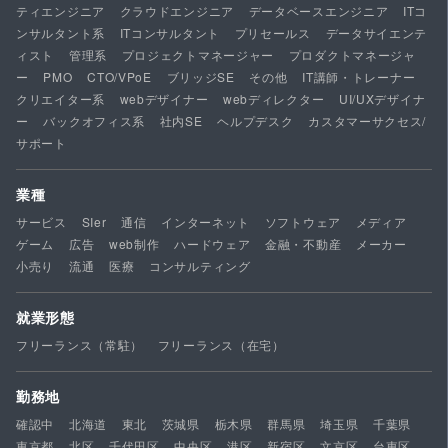
ティエンジニア
クラウドエンジニア
データベースエンジニア
ITコ
ンサルタント系
ITコンサルタント
プリセールス
データサイエンテ
ィスト
管理系
プロジェクトマネージャー
プロダクトマネージャ
ー
PMO
CTO/VPoE
ブリッジSE
その他
IT講師・トレーナー
クリエイター系
webデザイナー
webディレクター
UI/UXデザイナ
ー
バックオフィス系
社内SE
ヘルプデスク
カスタマーサクセス/
サポート
業種
サービス
SIer
通信
インターネット
ソフトウェア
メディア
ゲーム
広告
web制作
ハードウェア
金融・不動産
メーカー
小売り
流通
医療
コンサルティング
就業形態
フリーランス（常駐）
フリーランス（在宅）
勤務地
確認中
北海道
東北
茨城県
栃木県
群馬県
埼玉県
千葉県
東京都
北区
千代田区
中央区
港区
新宿区
文京区
台東区