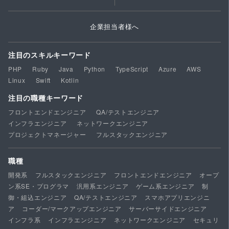
企業担当者様へ
注目のスキルキーワード
PHP
Ruby
Java
Python
TypeScript
Azure
AWS
Linux
Swift
Kotlin
注目の職種キーワード
フロントエンドエンジニア
QA/テストエンジニア
インフラエンジニア
ネットワークエンジニア
プロジェクトマネージャー
フルスタックエンジニア
職種
開発系
フルスタックエンジニア
フロントエンドエンジニア
オープ
ン系SE・プログラマ
汎用系エンジニア
ゲーム系エンジニア
制
御・組込エンジニア
QA/テストエンジニア
スマホアプリエンジニ
ア
コーダー/マークアップエンジニア
サーバーサイドエンジニア
インフラ系
インフラエンジニア
ネットワークエンジニア
セキュリ