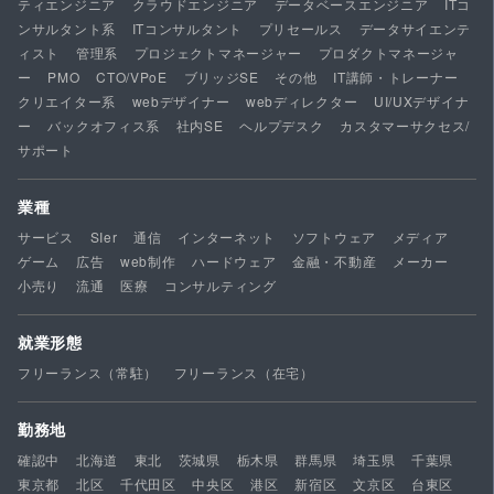
ティエンジニア
クラウドエンジニア
データベースエンジニア
ITコ
ンサルタント系
ITコンサルタント
プリセールス
データサイエンテ
ィスト
管理系
プロジェクトマネージャー
プロダクトマネージャ
ー
PMO
CTO/VPoE
ブリッジSE
その他
IT講師・トレーナー
クリエイター系
webデザイナー
webディレクター
UI/UXデザイナ
ー
バックオフィス系
社内SE
ヘルプデスク
カスタマーサクセス/
サポート
業種
サービス
SIer
通信
インターネット
ソフトウェア
メディア
ゲーム
広告
web制作
ハードウェア
金融・不動産
メーカー
小売り
流通
医療
コンサルティング
就業形態
フリーランス（常駐）
フリーランス（在宅）
勤務地
確認中
北海道
東北
茨城県
栃木県
群馬県
埼玉県
千葉県
東京都
北区
千代田区
中央区
港区
新宿区
文京区
台東区