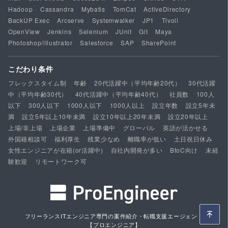
Hadoop
Cassandra
Mybatis
TomCat
ActiveDirectory
BackUP Exec
Arcserve
Systemwalker
JP1
Tivoli
OpenView
Jenkins
Selenium
JUnit
Git
Maya
Photoshop/illustrator
Salesforce
SAP
SharePoint
こだわり条件
フレックスタイム制
年齢
20代活躍中（平均年齢20代）
30代活躍
中（平均年齢30代）
40代活躍中（平均年齢40代）
社員数
100人
以下
300人以下
1000人以下
1000人以上
設立年数
設立5年未
満
設立5年以上10年未満
設立10年以上20年未満
設立20年以上
上場/非上場
上場企業
上場準備中
グローバル
英語が活かせる
外国籍相談可
福利厚生
残業少なめ
離職率が低い
土日祝日休み
女性エンジニアが在籍(or活躍中)
自社内開発が多い
BtoC向け
未経
験歓迎
リモートワーク可
フリーランスITエンジニア専門の案件紹介・転職支援エージェント
【プロエンジニア】