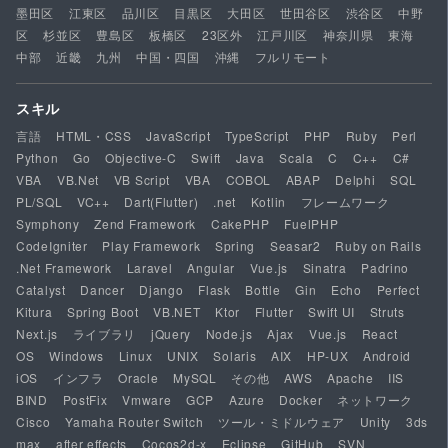
墨田区
江東区
品川区
目黒区
大田区
世田谷区
渋谷区
中野
区
杉並区
豊島区
板橋区
23区外
江戸川区
神奈川県
東海
中部
近畿
九州
中国・四国
沖縄
フルリモート
スキル
言語
HTML・CSS
JavaScript
TypeScript
PHP
Ruby
Perl
Python
Go
Objective-C
Swift
Java
Scala
C
C++
C#
VBA
VB.Net
VB Script
VBA
COBOL
ABAP
Delphi
SQL
PL/SQL
VC++
Dart(Flutter)
.net
Kotlin
フレームワーク
Symphony
Zend Framework
CakePHP
FuelPHP
CodeIgniter
Play Framework
Spring
Seasar2
Ruby on Rails
.Net Framework
Laravel
Angular
Vue.js
Sinatra
Padrino
Catalyst
Dancer
Django
Flask
Bottle
Gin
Echo
Perfect
Kitura
Spring Boot
VB.NET
Ktor
Flutter
Swift UI
Struts
Next.js
ライブラリ
jQuery
Node.js
Ajax
Vue.js
React
OS
Windows
Linux
UNIX
Solaris
AIX
HP-UX
Android
iOS
インフラ
Oracle
MySQL
その他
AWS
Apache
IIS
BIND
PostFix
Vmware
GCP
Azure
Docker
ネットワーク
Cisco
Yamaha Router Switch
ツール・ミドルウェア
Unity
3ds
max
after effects
Cocos2d-x
Eclipse
GitHub
SVN