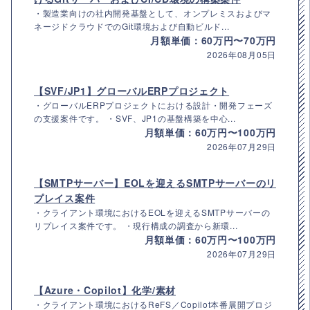
・製造業向けの社内開発基盤として、オンプレミスおよびマ
ネージドクラウドでのGit環境および自動ビルド...
月額単価：60万円〜70万円
2026年08月05日
【SVF/JP1】グローバルERPプロジェクト
・グローバルERPプロジェクトにおける設計・開発フェーズ
の支援案件です。 ・SVF、JP1の基盤構築を中心...
月額単価：60万円〜100万円
2026年07月29日
【SMTPサーバー】EOLを迎えるSMTPサーバーのリ
プレイス案件
・クライアント環境におけるEOLを迎えるSMTPサーバーの
リプレイス案件です。 ・現行構成の調査から新環...
月額単価：60万円〜100万円
2026年07月29日
【Azure・Copilot】化学/素材
・クライアント環境におけるReFS／Copilot本番展開プロジ