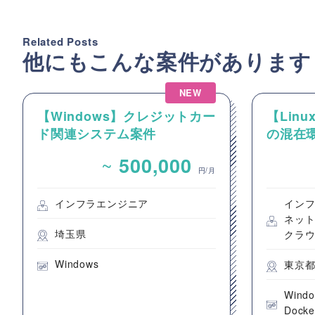
Related Posts
他にもこんな案件があります
NEW
【Windows】クレジットカー
【Linux
ド関連システム案件
の混在環
ーおよび
~
500,000
件
円/月
インフラエンジニア
イン
ネッ
埼玉県
クラ
Windows
東京
Wind
Docke