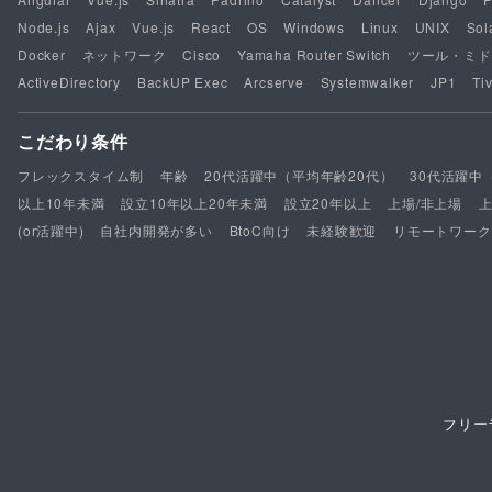
Node.js
Ajax
Vue.js
React
OS
Windows
Linux
UNIX
Sol
Docker
ネットワーク
Cisco
Yamaha Router Switch
ツール・ミド
ActiveDirectory
BackUP Exec
Arcserve
Systemwalker
JP1
Tiv
こだわり条件
フレックスタイム制
年齢
20代活躍中（平均年齢20代）
30代活躍中
以上10年未満
設立10年以上20年未満
設立20年以上
上場/非上場
(or活躍中)
自社内開発が多い
BtoC向け
未経験歓迎
リモートワーク
フリー