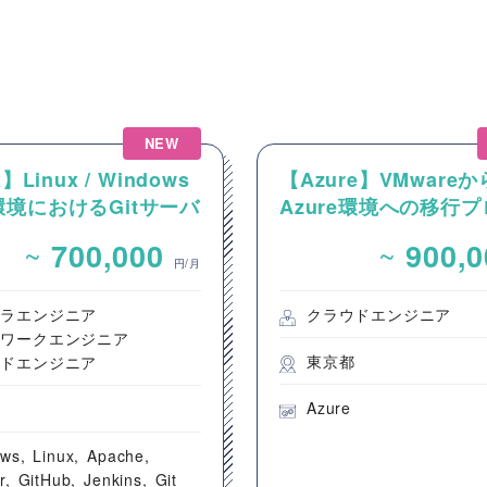
NEW
】Linux / Windows
【Azure】VMwareか
境におけるGitサーバ
Azure環境への移行
CI/CD環境の構築案
クトにおける移行後の
~
~
700,000
900,
盤の設計構築案件
円/月
フラエンジニア
クラウドエンジニア
トワークエンジニア
東京都
ウドエンジニア
Azure
都
ows
Linux
Apache
r
GitHub
Jenkins
Git