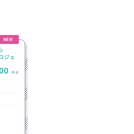
NEW
NEW
ら
【VMware】VMwareから
プロジェ
Azure環境への移行プロジェ
運用基
クトにおける、P2V・V2Vサ
~
000
900,000
ーバー移行業務
円/月
円/月
インフラエンジニア
クラウドエンジニア
東京都
Azure