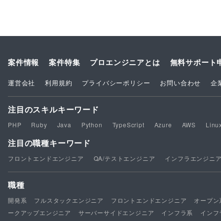
案件情報
案件特集
プロエンジニアとは
無料サポート
運営会社
利用規約
プライバシーポリシー
お問い合わせ
企
注目のスキルキーワード
PHP
Ruby
Java
Python
TypeScript
Azure
AWS
Linu
注目の職種キーワード
フロントエンドエンジニア
QA/テストエンジニア
インフラエンジニ
職種
開発系
フルスタックエンジニア
フロントエンドエンジニア
オープン
ークアップエンジニア
サーバーサイドエンジニア
インフラ系
インフ