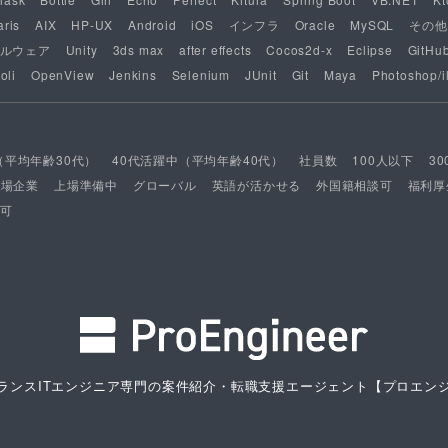
aris
AIX
HP-UX
Android
iOS
インフラ
Oracle
MySQL
その他
ルウェア
Unity
3ds max
after effects
Cocos2d-x
Eclipse
GitHu
oli
OpenView
Jenkins
Selenium
JUnit
Git
Maya
Photoshop/il
（平均年齢30代）
40代活躍中（平均年齢40代）
社員数
100人以下
3
上場企業
上場準備中
グローバル
英語が活かせる
外国籍相談可
福利厚
可
ランスITエンジニア専門の案件紹介・転職支援エージェント
【プロエン