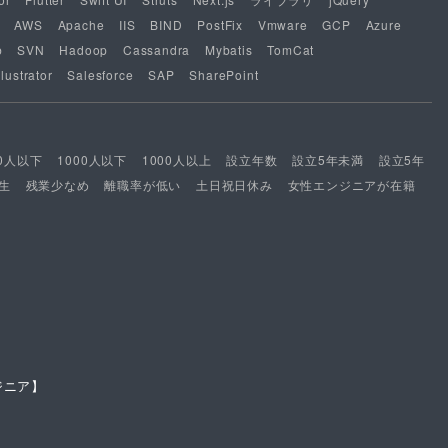
AWS
Apache
IIS
BIND
PostFix
Vmware
GCP
Azure
b
SVN
Hadoop
Cassandra
Mybatis
TomCat
lustrator
Salesforce
SAP
SharePoint
00人以下
1000人以下
1000人以上
設立年数
設立5年未満
設立5年
生
残業少なめ
離職率が低い
土日祝日休み
女性エンジニアが在籍
ジニア】