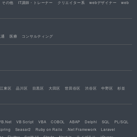
その他
IT講師・トレーナー
クリエイター系
webデザイナー
web
流通
医療
コンサルティング
江東区
品川区
目黒区
大田区
世田谷区
渋谷区
中野区
杉並
VB.Net
VB Script
VBA
COBOL
ABAP
Delphi
SQL
PL/SQL
Spring
Seasar2
Ruby on Rails
.Net Framework
Laravel
or
Flutter
Swift UI
Struts
Next.js
ライブラリ
jQuery