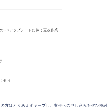
erverのOSアップデートに伴う更改作業
経験
：有り
ちの方はとりあえずキープし、案件への申し込みをぜひ検