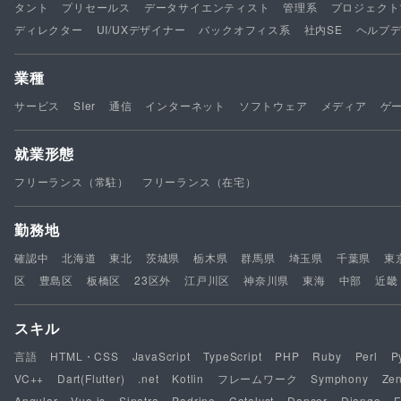
タント
プリセールス
データサイエンティスト
管理系
プロジェクト
ディレクター
UI/UXデザイナー
バックオフィス系
社内SE
ヘルプ
業種
サービス
SIer
通信
インターネット
ソフトウェア
メディア
ゲ
就業形態
フリーランス（常駐）
フリーランス（在宅）
勤務地
確認中
北海道
東北
茨城県
栃木県
群馬県
埼玉県
千葉県
東
区
豊島区
板橋区
23区外
江戸川区
神奈川県
東海
中部
近畿
スキル
言語
HTML・CSS
JavaScript
TypeScript
PHP
Ruby
Perl
P
VC++
Dart(Flutter)
.net
Kotlin
フレームワーク
Symphony
Ze
Angular
Vue.js
Sinatra
Padrino
Catalyst
Dancer
Django
F