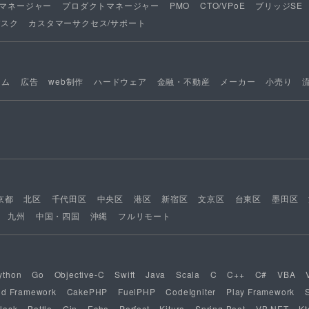
マネージャー
プロダクトマネージャー
PMO
CTO/VPoE
ブリッジSE
デスク
カスタマーサクセス/サポート
ーム
広告
web制作
ハードウェア
金融・不動産
メーカー
小売り
京都
北区
千代田区
中央区
港区
新宿区
文京区
台東区
墨田区
九州
中国・四国
沖縄
フルリモート
ython
Go
Objective-C
Swift
Java
Scala
C
C++
C#
VBA
nd Framework
CakePHP
FuelPHP
CodeIgniter
Play Framework
lask
Bottle
Gin
Echo
Perfect
Kitura
Spring Boot
VB.NET
Kt