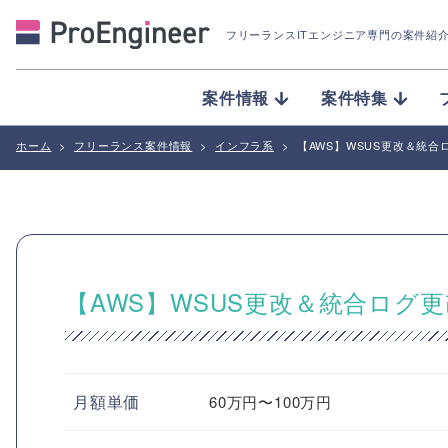
フリーランスITエンジニア専門の案件紹
案件情報
案件特集
ホーム
>
フリーランス案件情報
>
インフラ系
>
【AWS】WSUS更改＆統合
【AWS】WSUS更改＆統合ログ
月額単価
60万円〜100万円