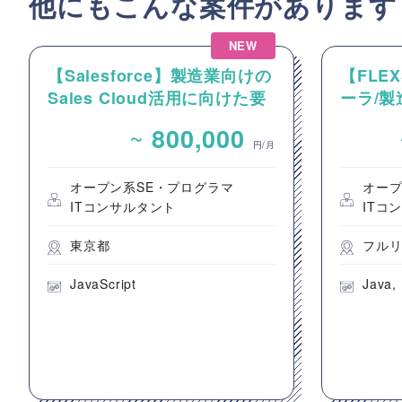
他にもこんな案件があります
NEW
【Salesforce】製造業向けの
【FLE
Sales Cloud活用に向けた要
ーラ/製
件整理およびカスタマイズ開
FLEX
~
800,000
発支援
け生産
円/月
守支援
オープン系SE・プログラマ
オープ
ITコンサルタント
ITコ
東京都
フル
JavaScript
Java