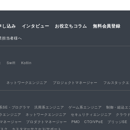
申し込み
インタビュー
お役立ちコラム
無料会員登録
業担当者様へ
x
Swift
Kotlin
ア
ネットワークエンジニア
プロジェクトマネージャー
フルスタックエ
系SE・プログラマ
汎用系エンジニア
ゲーム系エンジニア
制御・組込エ
ラエンジニア
ネットワークエンジニア
セキュリティエンジニア
クラウ
マネージャー
プロダクトマネージャー
PMO
CTO/VPoE
ブリッジSE
デスク
カスタマーサクセス/サポート