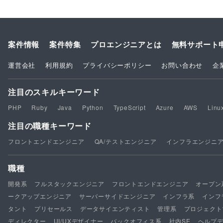
案件情報
案件特集
プロエンジニアとは
無料サポート
運営会社
利用規約
プライバシーポリシー
お問い合わせ
企
注目のスキルキーワード
PHP
Ruby
Java
Python
TypeScript
Azure
AWS
Linu
注目の職種キーワード
フロントエンドエンジニア
QA/テストエンジニア
インフラエンジニ
職種
開発系
フルスタックエンジニア
フロントエンドエンジニア
オープン
ークアップエンジニア
サーバーサイドエンジニア
インフラ系
インフ
タント
プリセールス
データサイエンティスト
管理系
プロジェクト
ディレクター
UI/UXデザイナー
バックオフィス系
社内SE
ヘルプ