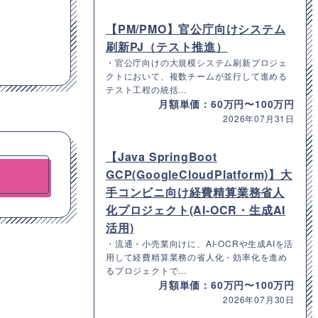
【PM/PMO】官公庁向けシステム
刷新PJ（テスト推進）
・官公庁向けの大規模システム刷新プロジェ
クトにおいて、複数チームが並行して進める
テスト工程の統括...
月額単価：60万円〜100万円
2026年07月31日
【Java SpringBoot
GCP(GoogleCloudPlatform)】大
手コンビニ向け経費精算業務省人
化プロジェクト(AI-OCR・生成AI
活用)
・流通・小売業向けに、AI-OCRや生成AIを活
用して経費精算業務の省人化・効率化を進め
るプロジェクトで...
月額単価：60万円〜100万円
2026年07月30日