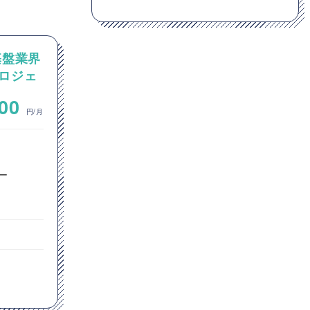
基盤業界
【Python】最先端AI技術の
ロジェ
コンサル、研究開発企業にお
クト推
けるPM案件
~
000
1,000,000
円/月
円/月
ITコンサルタント
プリセールス
ー
プロジェクトマネージャー
プロダクトマネージャー
PMO
東京都
JavaScript
Python
GitHub