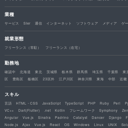
業種
サービス
SIer
通信
インターネット
ソフトウェア
メディア
ゲ
就業形態
フリーランス（常駐）
フリーランス（在宅）
勤務地
確認中
北海道
東北
茨城県
栃木県
群馬県
埼玉県
千葉県
東
区
豊島区
板橋区
23区外
江戸川区
神奈川県
東海
中部
近畿
スキル
言語
HTML・CSS
JavaScript
TypeScript
PHP
Ruby
Perl
P
VC++
Dart(Flutter)
.net
Kotlin
フレームワーク
Symphony
Ze
Angular
Vue.js
Sinatra
Padrino
Catalyst
Dancer
Django
F
Node.js
Ajax
Vue.js
React
OS
Windows
Linux
UNIX
Sol