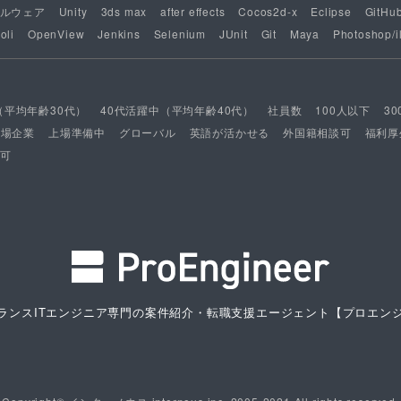
ルウェア
Unity
3ds max
after effects
Cocos2d-x
Eclipse
GitHu
oli
OpenView
Jenkins
Selenium
JUnit
Git
Maya
Photoshop/il
（平均年齢30代）
40代活躍中（平均年齢40代）
社員数
100人以下
3
上場企業
上場準備中
グローバル
英語が活かせる
外国籍相談可
福利厚
可
ランスITエンジニア専門の案件紹介・転職支援エージェント
【プロエン