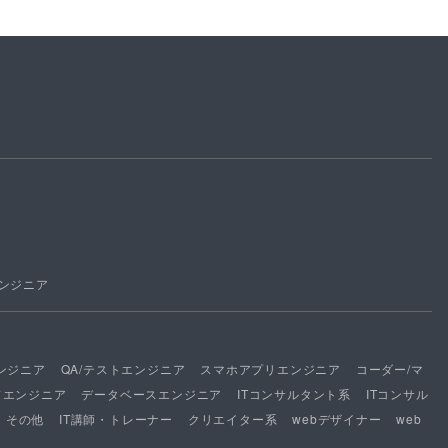
ンジニア
ンジニア
QA/テストエンジニア
スマホアプリエンジニア
コーダー/マ
ドエンジニア
データベースエンジニア
ITコンサルタント系
ITコンサル
その他
IT講師・トレーナー
クリエイター系
webデザイナー
web