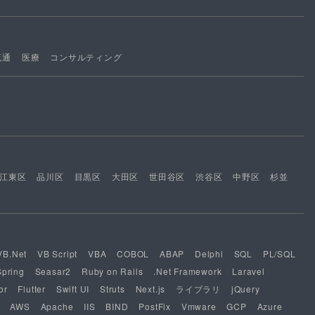
流通
医療
コンサルティング
江東区
品川区
目黒区
大田区
世田谷区
渋谷区
中野区
杉並
VB.Net
VB Script
VBA
COBOL
ABAP
Delphi
SQL
PL/SQL
Spring
Seasar2
Ruby on Rails
.Net Framework
Laravel
or
Flutter
Swift UI
Struts
Next.js
ライブラリ
jQuery
AWS
Apache
IIS
BIND
PostFix
Vmware
GCP
Azure