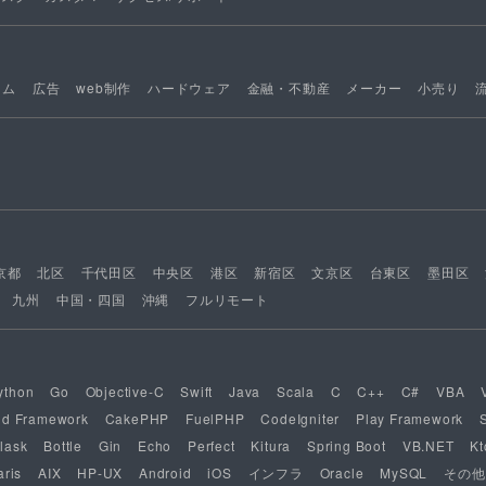
ーム
広告
web制作
ハードウェア
金融・不動産
メーカー
小売り
京都
北区
千代田区
中央区
港区
新宿区
文京区
台東区
墨田区
九州
中国・四国
沖縄
フルリモート
ython
Go
Objective-C
Swift
Java
Scala
C
C++
C#
VBA
nd Framework
CakePHP
FuelPHP
CodeIgniter
Play Framework
lask
Bottle
Gin
Echo
Perfect
Kitura
Spring Boot
VB.NET
Kt
aris
AIX
HP-UX
Android
iOS
インフラ
Oracle
MySQL
その他