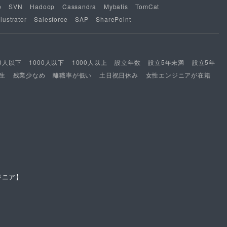
b
SVN
Hadoop
Cassandra
Mybatis
TomCat
lustrator
Salesforce
SAP
SharePoint
00人以下
1000人以下
1000人以上
設立年数
設立5年未満
設立5年
生
残業少なめ
離職率が低い
土日祝日休み
女性エンジニアが在籍
ジニア】