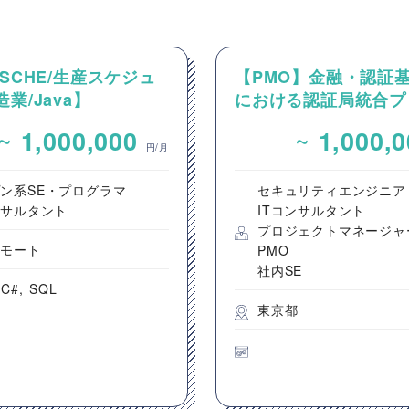
XSCHE/生産スケジュ
【PMO】金融・認証
造業/Java】
における認証局統合プ
SCHEを用いた製造業向
クトのPMO/プロジェ
~
~
1,000,000
1,000,
スケジューラ導入・保
進支援
円/月
案件
ン系SE・プログラマ
セキュリティエンジニア
ンサルタント
ITコンサルタント
プロジェクトマネージャ
リモート
PMO
社内SE
C#
SQL
東京都