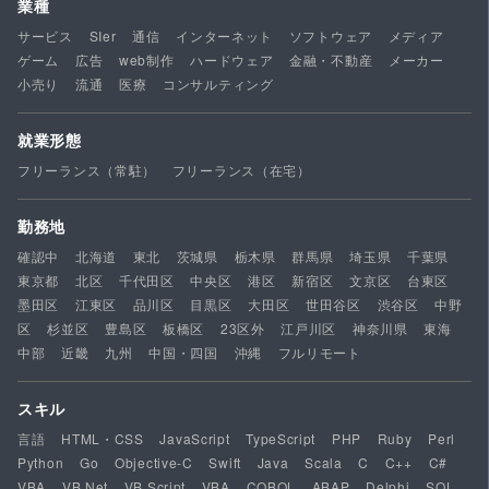
業種
サービス
SIer
通信
インターネット
ソフトウェア
メディア
ゲーム
広告
web制作
ハードウェア
金融・不動産
メーカー
小売り
流通
医療
コンサルティング
就業形態
フリーランス（常駐）
フリーランス（在宅）
勤務地
確認中
北海道
東北
茨城県
栃木県
群馬県
埼玉県
千葉県
東京都
北区
千代田区
中央区
港区
新宿区
文京区
台東区
墨田区
江東区
品川区
目黒区
大田区
世田谷区
渋谷区
中野
区
杉並区
豊島区
板橋区
23区外
江戸川区
神奈川県
東海
中部
近畿
九州
中国・四国
沖縄
フルリモート
スキル
言語
HTML・CSS
JavaScript
TypeScript
PHP
Ruby
Perl
Python
Go
Objective-C
Swift
Java
Scala
C
C++
C#
VBA
VB.Net
VB Script
VBA
COBOL
ABAP
Delphi
SQL