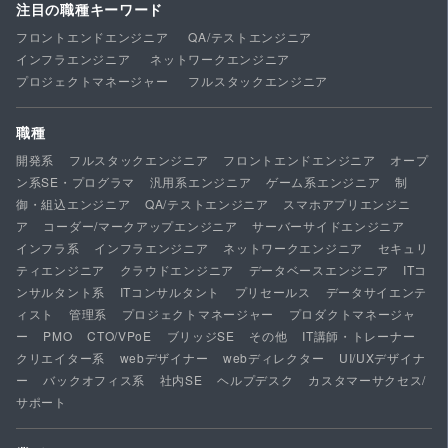
注目の職種キーワード
フロントエンドエンジニア
QA/テストエンジニア
インフラエンジニア
ネットワークエンジニア
プロジェクトマネージャー
フルスタックエンジニア
職種
開発系
フルスタックエンジニア
フロントエンドエンジニア
オープ
ン系SE・プログラマ
汎用系エンジニア
ゲーム系エンジニア
制
御・組込エンジニア
QA/テストエンジニア
スマホアプリエンジニ
ア
コーダー/マークアップエンジニア
サーバーサイドエンジニア
インフラ系
インフラエンジニア
ネットワークエンジニア
セキュリ
ティエンジニア
クラウドエンジニア
データベースエンジニア
ITコ
ンサルタント系
ITコンサルタント
プリセールス
データサイエンテ
ィスト
管理系
プロジェクトマネージャー
プロダクトマネージャ
ー
PMO
CTO/VPoE
ブリッジSE
その他
IT講師・トレーナー
クリエイター系
webデザイナー
webディレクター
UI/UXデザイナ
ー
バックオフィス系
社内SE
ヘルプデスク
カスタマーサクセス/
サポート