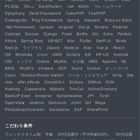
PL/SQL
VC++
Dart(Flutter)
.net
Kotlin
フレームワーク
Symphony
Zend Framework
CakePHP
FuelPHP
CodeIgniter
Play Framework
Spring
Seasar2
Ruby on Rails
.Net Framework
Laravel
Angular
Vue.js
Sinatra
Padrino
Catalyst
Dancer
Django
Flask
Bottle
Gin
Echo
Perfect
Kitura
Spring Boot
VB.NET
Ktor
Flutter
Swift UI
Struts
Next.js
ライブラリ
jQuery
Node.js
Ajax
Vue.js
React
OS
Windows
Linux
UNIX
Solaris
AIX
HP-UX
Android
iOS
インフラ
Oracle
MySQL
その他
AWS
Apache
IIS
BIND
PostFix
Vmware
GCP
Azure
Docker
ネットワーク
Cisco
Yamaha Router Switch
ツール・ミドルウェア
Unity
3ds
max
after effects
Cocos2d-x
Eclipse
GitHub
SVN
Hadoop
Cassandra
Mybatis
TomCat
ActiveDirectory
BackUP Exec
Arcserve
Systemwalker
JP1
Tivoli
OpenView
Jenkins
Selenium
JUnit
Git
Maya
Photoshop/illustrator
Salesforce
SAP
SharePoint
こだわり条件
フレックスタイム制
年齢
20代活躍中（平均年齢20代）
30代活躍