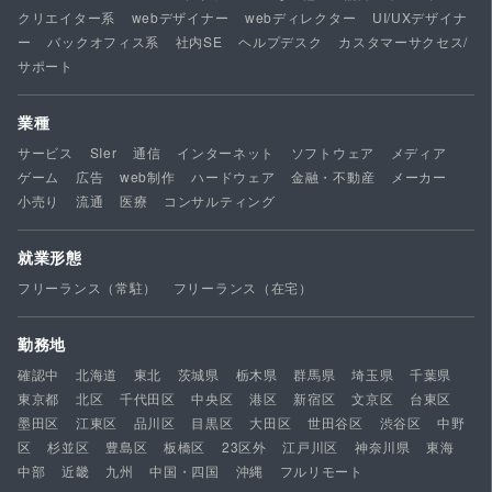
クリエイター系
webデザイナー
webディレクター
UI/UXデザイナ
ー
バックオフィス系
社内SE
ヘルプデスク
カスタマーサクセス/
サポート
業種
サービス
SIer
通信
インターネット
ソフトウェア
メディア
ゲーム
広告
web制作
ハードウェア
金融・不動産
メーカー
小売り
流通
医療
コンサルティング
就業形態
フリーランス（常駐）
フリーランス（在宅）
勤務地
確認中
北海道
東北
茨城県
栃木県
群馬県
埼玉県
千葉県
東京都
北区
千代田区
中央区
港区
新宿区
文京区
台東区
墨田区
江東区
品川区
目黒区
大田区
世田谷区
渋谷区
中野
区
杉並区
豊島区
板橋区
23区外
江戸川区
神奈川県
東海
中部
近畿
九州
中国・四国
沖縄
フルリモート