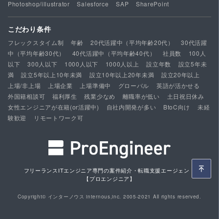
Photoshop/illustrator
Salesforce
SAP
SharePoint
こだわり条件
フレックスタイム制
年齢
20代活躍中（平均年齢20代）
30代活躍
中（平均年齢30代）
40代活躍中（平均年齢40代）
社員数
100人
以下
300人以下
1000人以下
1000人以上
設立年数
設立5年未
満
設立5年以上10年未満
設立10年以上20年未満
設立20年以上
上場/非上場
上場企業
上場準備中
グローバル
英語が活かせる
外国籍相談可
福利厚生
残業少なめ
離職率が低い
土日祝日休み
女性エンジニアが在籍(or活躍中)
自社内開発が多い
BtoC向け
未経
験歓迎
リモートワーク可
フリーランスITエンジニア専門の案件紹介・転職支援エージェント
【プロエンジニア】
Copyright© インターノウス internous,inc. 2005-2021 All rights reserved.