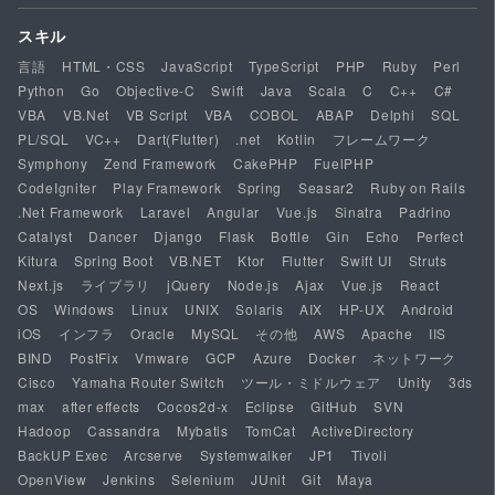
スキル
言語
HTML・CSS
JavaScript
TypeScript
PHP
Ruby
Perl
Python
Go
Objective-C
Swift
Java
Scala
C
C++
C#
VBA
VB.Net
VB Script
VBA
COBOL
ABAP
Delphi
SQL
PL/SQL
VC++
Dart(Flutter)
.net
Kotlin
フレームワーク
Symphony
Zend Framework
CakePHP
FuelPHP
CodeIgniter
Play Framework
Spring
Seasar2
Ruby on Rails
.Net Framework
Laravel
Angular
Vue.js
Sinatra
Padrino
Catalyst
Dancer
Django
Flask
Bottle
Gin
Echo
Perfect
Kitura
Spring Boot
VB.NET
Ktor
Flutter
Swift UI
Struts
Next.js
ライブラリ
jQuery
Node.js
Ajax
Vue.js
React
OS
Windows
Linux
UNIX
Solaris
AIX
HP-UX
Android
iOS
インフラ
Oracle
MySQL
その他
AWS
Apache
IIS
BIND
PostFix
Vmware
GCP
Azure
Docker
ネットワーク
Cisco
Yamaha Router Switch
ツール・ミドルウェア
Unity
3ds
max
after effects
Cocos2d-x
Eclipse
GitHub
SVN
Hadoop
Cassandra
Mybatis
TomCat
ActiveDirectory
BackUP Exec
Arcserve
Systemwalker
JP1
Tivoli
OpenView
Jenkins
Selenium
JUnit
Git
Maya