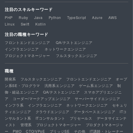
注目のスキルキーワード
PHP
Ruby
Java
Python
TypeScript
Azure
AWS
Linux
Swift
Kotlin
注目の職種キーワード
フロントエンドエンジニア
QA/テストエンジニア
インフラエンジニア
ネットワークエンジニア
プロジェクトマネージャー
フルスタックエンジニア
職種
開発系
フルスタックエンジニア
フロントエンドエンジニア
オープ
ン系SE・プログラマ
汎用系エンジニア
ゲーム系エンジニア
制
御・組込エンジニア
QA/テストエンジニア
スマホアプリエンジニ
ア
コーダー/マークアップエンジニア
サーバーサイドエンジニア
インフラ系
インフラエンジニア
ネットワークエンジニア
セキュリ
ティエンジニア
クラウドエンジニア
データベースエンジニア
ITコ
ンサルタント系
ITコンサルタント
プリセールス
データサイエンテ
ィスト
管理系
プロジェクトマネージャー
プロダクトマネージャ
ー
PMO
CTO/VPoE
ブリッジSE
その他
IT講師・トレーナー