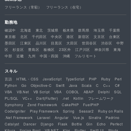
フリーランス（常駐）
フリーランス（在宅）
勤務地
確認中
北海道
東北
茨城県
栃木県
群馬県
埼玉県
千葉県
東京都
北区
千代田区
中央区
港区
新宿区
文京区
台東区
墨田区
江東区
品川区
目黒区
大田区
世田谷区
渋谷区
中野
区
杉並区
豊島区
板橋区
23区外
江戸川区
神奈川県
東海
中部
近畿
九州
中国・四国
沖縄
フルリモート
スキル
言語
HTML・CSS
JavaScript
TypeScript
PHP
Ruby
Perl
Python
Go
Objective-C
Swift
Java
Scala
C
C++
C#
VBA
VB.Net
VB Script
VBA
COBOL
ABAP
Delphi
SQL
PL/SQL
VC++
Dart(Flutter)
.net
Kotlin
フレームワーク
Symphony
Zend Framework
CakePHP
FuelPHP
CodeIgniter
Play Framework
Spring
Seasar2
Ruby on Rails
.Net Framework
Laravel
Angular
Vue.js
Sinatra
Padrino
Catalyst
Dancer
Django
Flask
Bottle
Gin
Echo
Perfect
Kitura
Spring Boot
VB.NET
Ktor
Flutter
Swift UI
Struts