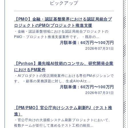
ピックアップ
【PMO】金融・認証基盤業界における認証局統合プ
ロジェクトのPMO/プロジェクト推進支援
・金融・認証基盤領域における認証局統合プロジェクトの
PMO・プロジェクト推進支援案件です。 ・既存の...
月額単価：60万円〜100万円
2026年07月31日
【Python】最先端AI技術のコンサル、研究開発企業
におけるPM案件
・AIプロダクトの受託開発案件における専任PMポジションで
す。 ・顧客の業務課題に対し、生成AIやAIエ...
月額単価：60万円〜100万円
2026年07月31日
【PM/PMO】官公庁向けシステム刷新PJ（テスト推
進）
・官公庁向けの大規模システム刷新プロジェクトにおいて、
複数チームが並行して進めるテスト工程の統括...