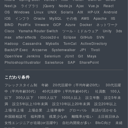
Next.js
ライブラリ
jQuery
Node.js
Ajax
Vue.js
React
OS
Windows
Linux
UNIX
Solaris
AIX
HP-UX
Android
iOS
インフラ
Oracle
MySQL
その他
AWS
Apache
IIS
BIND
PostFix
Vmware
GCP
Azure
Docker
ネットワーク
Cisco
Yamaha Router Switch
ツール・ミドルウェア
Unity
3ds
max
after effects
Cocos2d-x
Eclipse
GitHub
SVN
Hadoop
Cassandra
Mybatis
TomCat
ActiveDirectory
BackUP Exec
Arcserve
Systemwalker
JP1
Tivoli
OpenView
Jenkins
Selenium
JUnit
Git
Maya
Photoshop/illustrator
Salesforce
SAP
SharePoint
こだわり条件
フレックスタイム制
年齢
20代活躍中（平均年齢20代）
30代活躍
中（平均年齢30代）
40代活躍中（平均年齢40代）
社員数
100人
以下
300人以下
1000人以下
1000人以上
設立年数
設立5年未
満
設立5年以上10年未満
設立10年以上20年未満
設立20年以上
上場/非上場
上場企業
上場準備中
グローバル
英語が活かせる
外国籍相談可
福利厚生
残業少なめ
離職率が低い
土日祝日休み
女性エンジニアが在籍(or活躍中)
自社内開発が多い
BtoC向け
未経