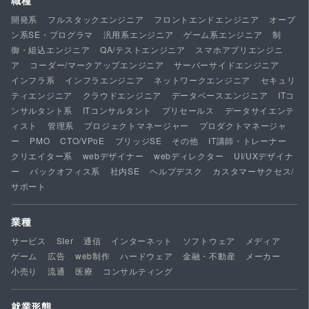
職種
開発系
フルスタックエンジニア
フロントエンドエンジニア
オープ
ン系SE・プログラマ
汎用系エンジニア
ゲーム系エンジニア
制
御・組込エンジニア
QA/テストエンジニア
スマホアプリエンジニ
ア
コーダー/マークアップエンジニア
サーバーサイドエンジニア
インフラ系
インフラエンジニア
ネットワークエンジニア
セキュリ
ティエンジニア
クラウドエンジニア
データベースエンジニア
ITコ
ンサルタント系
ITコンサルタント
プリセールス
データサイエンテ
ィスト
管理系
プロジェクトマネージャー
プロダクトマネージャ
ー
PMO
CTO/VPoE
ブリッジSE
その他
IT講師・トレーナー
クリエイター系
webデザイナー
webディレクター
UI/UXデザイナ
ー
バックオフィス系
社内SE
ヘルプデスク
カスタマーサクセス/
サポート
業種
サービス
SIer
通信
インターネット
ソフトウェア
メディア
ゲーム
広告
web制作
ハードウェア
金融・不動産
メーカー
小売り
流通
医療
コンサルティング
就業形態