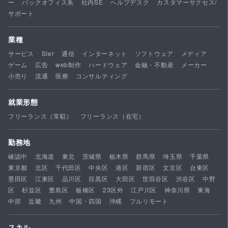
ー
バックオフィス系
社内SE
ヘルプデスク
カスタマーサクセス/
サポート
業種
サービス
SIer
通信
インターネット
ソフトウェア
メディア
ゲーム
広告
web制作
ハードウェア
金融・不動産
メーカー
小売り
流通
医療
コンサルティング
就業形態
フリーランス（常駐）
フリーランス（在宅）
勤務地
確認中
北海道
東北
茨城県
栃木県
群馬県
埼玉県
千葉県
東京都
北区
千代田区
中央区
港区
新宿区
文京区
台東区
墨田区
江東区
品川区
目黒区
大田区
世田谷区
渋谷区
中野
区
杉並区
豊島区
板橋区
23区外
江戸川区
神奈川県
東海
中部
近畿
九州
中国・四国
沖縄
フルリモート
スキル