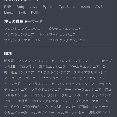
PHP
Ruby
Java
Python
TypeScript
Azure
AWS
Linux
Swift
Kotlin
注目の職種キーワード
フロントエンドエンジニア
QA/テストエンジニア
インフラエンジニア
ネットワークエンジニア
プロジェクトマネージャー
フルスタックエンジニア
職種
開発系
フルスタックエンジニア
フロントエンドエンジニア
オープ
ン系SE・プログラマ
汎用系エンジニア
ゲーム系エンジニア
制
御・組込エンジニア
QA/テストエンジニア
スマホアプリエンジニ
ア
コーダー/マークアップエンジニア
サーバーサイドエンジニア
インフラ系
インフラエンジニア
ネットワークエンジニア
セキュリ
ティエンジニア
クラウドエンジニア
データベースエンジニア
ITコ
ンサルタント系
ITコンサルタント
プリセールス
データサイエンテ
ィスト
管理系
プロジェクトマネージャー
プロダクトマネージャ
ー
PMO
CTO/VPoE
ブリッジSE
その他
IT講師・トレーナー
クリエイター系
webデザイナー
webディレクター
UI/UXデザイナ