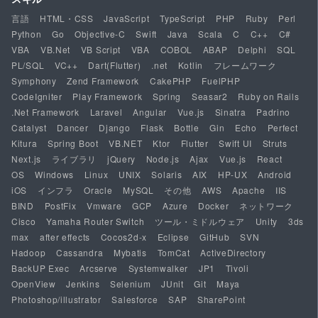
言語
HTML・CSS
JavaScript
TypeScript
PHP
Ruby
Perl
Python
Go
Objective-C
Swift
Java
Scala
C
C++
C#
VBA
VB.Net
VB Script
VBA
COBOL
ABAP
Delphi
SQL
PL/SQL
VC++
Dart(Flutter)
.net
Kotlin
フレームワーク
Symphony
Zend Framework
CakePHP
FuelPHP
CodeIgniter
Play Framework
Spring
Seasar2
Ruby on Rails
.Net Framework
Laravel
Angular
Vue.js
Sinatra
Padrino
Catalyst
Dancer
Django
Flask
Bottle
Gin
Echo
Perfect
Kitura
Spring Boot
VB.NET
Ktor
Flutter
Swift UI
Struts
Next.js
ライブラリ
jQuery
Node.js
Ajax
Vue.js
React
OS
Windows
Linux
UNIX
Solaris
AIX
HP-UX
Android
iOS
インフラ
Oracle
MySQL
その他
AWS
Apache
IIS
BIND
PostFix
Vmware
GCP
Azure
Docker
ネットワーク
Cisco
Yamaha Router Switch
ツール・ミドルウェア
Unity
3ds
max
after effects
Cocos2d-x
Eclipse
GitHub
SVN
Hadoop
Cassandra
Mybatis
TomCat
ActiveDirectory
BackUP Exec
Arcserve
Systemwalker
JP1
Tivoli
OpenView
Jenkins
Selenium
JUnit
Git
Maya
Photoshop/illustrator
Salesforce
SAP
SharePoint