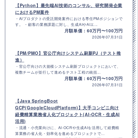
【Python】最先端AI技術のコンサル、研究開発企業
におけるPM案件
・AIプロダクトの受託開発案件における専任PMポジションで
す。 ・顧客の業務課題に対し、生成AIやAIエ...
月額単価：60万円〜100万円
2026年07月31日
【PM/PMO】官公庁向けシステム刷新PJ（テスト推
進）
・官公庁向けの大規模システム刷新プロジェクトにおいて、
複数チームが並行して進めるテスト工程の統括...
月額単価：60万円〜100万円
2026年07月31日
【Java SpringBoot
GCP(GoogleCloudPlatform)】大手コンビニ向け
経費精算業務省人化プロジェクト(AI-OCR・生成AI
活用)
・流通・小売業向けに、AI-OCRや生成AIを活用して経費精
算業務の省人化・効率化を進めるプロジェクトで...