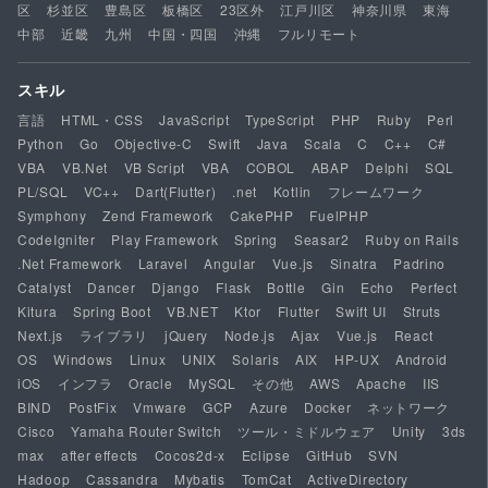
区
杉並区
豊島区
板橋区
23区外
江戸川区
神奈川県
東海
中部
近畿
九州
中国・四国
沖縄
フルリモート
スキル
言語
HTML・CSS
JavaScript
TypeScript
PHP
Ruby
Perl
Python
Go
Objective-C
Swift
Java
Scala
C
C++
C#
VBA
VB.Net
VB Script
VBA
COBOL
ABAP
Delphi
SQL
PL/SQL
VC++
Dart(Flutter)
.net
Kotlin
フレームワーク
Symphony
Zend Framework
CakePHP
FuelPHP
CodeIgniter
Play Framework
Spring
Seasar2
Ruby on Rails
.Net Framework
Laravel
Angular
Vue.js
Sinatra
Padrino
Catalyst
Dancer
Django
Flask
Bottle
Gin
Echo
Perfect
Kitura
Spring Boot
VB.NET
Ktor
Flutter
Swift UI
Struts
Next.js
ライブラリ
jQuery
Node.js
Ajax
Vue.js
React
OS
Windows
Linux
UNIX
Solaris
AIX
HP-UX
Android
iOS
インフラ
Oracle
MySQL
その他
AWS
Apache
IIS
BIND
PostFix
Vmware
GCP
Azure
Docker
ネットワーク
Cisco
Yamaha Router Switch
ツール・ミドルウェア
Unity
3ds
max
after effects
Cocos2d-x
Eclipse
GitHub
SVN
Hadoop
Cassandra
Mybatis
TomCat
ActiveDirectory