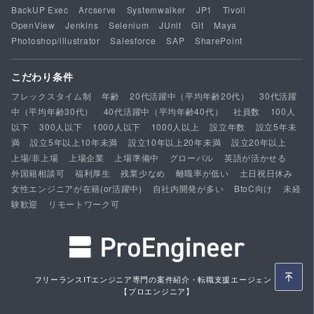
BackUP Exec
Arcserve
Systemwalker
JP1
Tivoli
OpenView
Jenkins
Selenium
JUnit
Git
Maya
Photoshop/illustrator
Salesforce
SAP
SharePoint
こだわり条件
フレックスタイム制
年齢
20代活躍中（平均年齢20代）
30代活躍
中（平均年齢30代）
40代活躍中（平均年齢40代）
社員数
100人
以下
300人以下
1000人以下
1000人以上
設立年数
設立5年未
満
設立5年以上10年未満
設立10年以上20年未満
設立20年以上
上場/非上場
上場企業
上場準備中
グローバル
英語が活かせる
外国籍相談可
福利厚生
残業少なめ
離職率が低い
土日祝日休み
女性エンジニアが在籍(or活躍中)
自社内開発が多い
BtoC向け
未経
験歓迎
リモートワーク可
フリーランスITエンジニア専門の案件紹介・転職支援エージェント
【プロエンジニア】