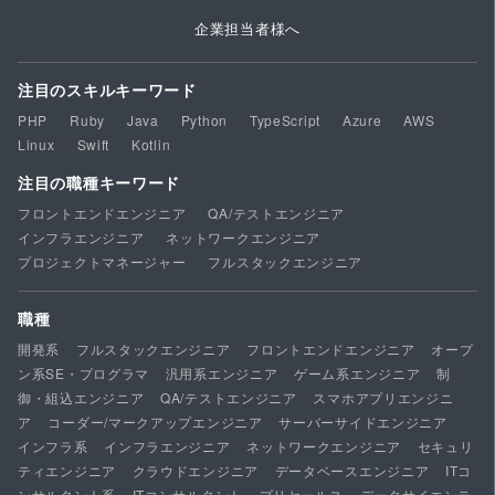
企業担当者様へ
注目のスキルキーワード
PHP
Ruby
Java
Python
TypeScript
Azure
AWS
Linux
Swift
Kotlin
注目の職種キーワード
フロントエンドエンジニア
QA/テストエンジニア
インフラエンジニア
ネットワークエンジニア
プロジェクトマネージャー
フルスタックエンジニア
職種
開発系
フルスタックエンジニア
フロントエンドエンジニア
オープ
ン系SE・プログラマ
汎用系エンジニア
ゲーム系エンジニア
制
御・組込エンジニア
QA/テストエンジニア
スマホアプリエンジニ
ア
コーダー/マークアップエンジニア
サーバーサイドエンジニア
インフラ系
インフラエンジニア
ネットワークエンジニア
セキュリ
ティエンジニア
クラウドエンジニア
データベースエンジニア
ITコ
ンサルタント系
ITコンサルタント
プリセールス
データサイエンテ