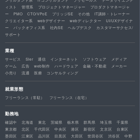
ィスト
管理系
プロジェクトマネージャー
プロダクトマネージャ
ー
PMO
CTO/VPoE
ブリッジSE
その他
IT講師・トレーナー
クリエイター系
webデザイナー
webディレクター
UI/UXデザイナ
ー
バックオフィス系
社内SE
ヘルプデスク
カスタマーサクセス/
サポート
業種
サービス
SIer
通信
インターネット
ソフトウェア
メディア
ゲーム
広告
web制作
ハードウェア
金融・不動産
メーカー
小売り
流通
医療
コンサルティング
就業形態
フリーランス（常駐）
フリーランス（在宅）
勤務地
確認中
北海道
東北
茨城県
栃木県
群馬県
埼玉県
千葉県
東京都
北区
千代田区
中央区
港区
新宿区
文京区
台東区
墨田区
江東区
品川区
目黒区
大田区
世田谷区
渋谷区
中野