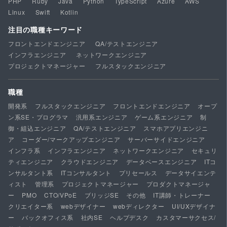
PHP
Ruby
Java
Python
TypeScript
Azure
AWS
Linux
Swift
Kotlin
注目の職種キーワード
フロントエンドエンジニア
QA/テストエンジニア
インフラエンジニア
ネットワークエンジニア
プロジェクトマネージャー
フルスタックエンジニア
職種
開発系
フルスタックエンジニア
フロントエンドエンジニア
オープ
ン系SE・プログラマ
汎用系エンジニア
ゲーム系エンジニア
制
御・組込エンジニア
QA/テストエンジニア
スマホアプリエンジニ
ア
コーダー/マークアップエンジニア
サーバーサイドエンジニア
インフラ系
インフラエンジニア
ネットワークエンジニア
セキュリ
ティエンジニア
クラウドエンジニア
データベースエンジニア
ITコ
ンサルタント系
ITコンサルタント
プリセールス
データサイエンテ
ィスト
管理系
プロジェクトマネージャー
プロダクトマネージャ
ー
PMO
CTO/VPoE
ブリッジSE
その他
IT講師・トレーナー
クリエイター系
webデザイナー
webディレクター
UI/UXデザイナ
ー
バックオフィス系
社内SE
ヘルプデスク
カスタマーサクセス/