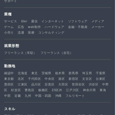
サポート
業種
サービス
SIer
通信
インターネット
ソフトウェア
メディア
ゲーム
広告
web制作
ハードウェア
金融・不動産
メーカー
小売り
流通
医療
コンサルティング
就業形態
フリーランス（常駐）
フリーランス（在宅）
勤務地
確認中
北海道
東北
茨城県
栃木県
群馬県
埼玉県
千葉県
東京都
北区
千代田区
中央区
港区
新宿区
文京区
台東区
墨田区
江東区
品川区
目黒区
大田区
世田谷区
渋谷区
中野
区
杉並区
豊島区
板橋区
23区外
江戸川区
神奈川県
東海
中部
近畿
九州
中国・四国
沖縄
フルリモート
スキル