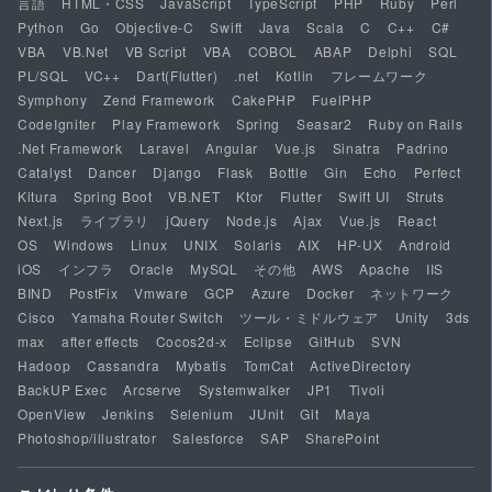
言語
HTML・CSS
JavaScript
TypeScript
PHP
Ruby
Perl
Python
Go
Objective-C
Swift
Java
Scala
C
C++
C#
VBA
VB.Net
VB Script
VBA
COBOL
ABAP
Delphi
SQL
PL/SQL
VC++
Dart(Flutter)
.net
Kotlin
フレームワーク
Symphony
Zend Framework
CakePHP
FuelPHP
CodeIgniter
Play Framework
Spring
Seasar2
Ruby on Rails
.Net Framework
Laravel
Angular
Vue.js
Sinatra
Padrino
Catalyst
Dancer
Django
Flask
Bottle
Gin
Echo
Perfect
Kitura
Spring Boot
VB.NET
Ktor
Flutter
Swift UI
Struts
Next.js
ライブラリ
jQuery
Node.js
Ajax
Vue.js
React
OS
Windows
Linux
UNIX
Solaris
AIX
HP-UX
Android
iOS
インフラ
Oracle
MySQL
その他
AWS
Apache
IIS
BIND
PostFix
Vmware
GCP
Azure
Docker
ネットワーク
Cisco
Yamaha Router Switch
ツール・ミドルウェア
Unity
3ds
max
after effects
Cocos2d-x
Eclipse
GitHub
SVN
Hadoop
Cassandra
Mybatis
TomCat
ActiveDirectory
BackUP Exec
Arcserve
Systemwalker
JP1
Tivoli
OpenView
Jenkins
Selenium
JUnit
Git
Maya
Photoshop/illustrator
Salesforce
SAP
SharePoint