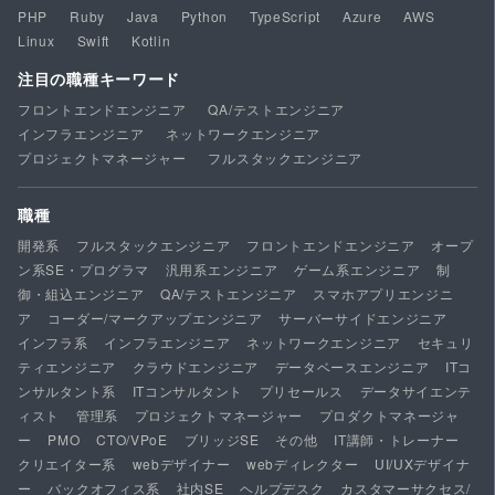
PHP
Ruby
Java
Python
TypeScript
Azure
AWS
Linux
Swift
Kotlin
注目の職種キーワード
フロントエンドエンジニア
QA/テストエンジニア
インフラエンジニア
ネットワークエンジニア
プロジェクトマネージャー
フルスタックエンジニア
職種
開発系
フルスタックエンジニア
フロントエンドエンジニア
オープ
ン系SE・プログラマ
汎用系エンジニア
ゲーム系エンジニア
制
御・組込エンジニア
QA/テストエンジニア
スマホアプリエンジニ
ア
コーダー/マークアップエンジニア
サーバーサイドエンジニア
インフラ系
インフラエンジニア
ネットワークエンジニア
セキュリ
ティエンジニア
クラウドエンジニア
データベースエンジニア
ITコ
ンサルタント系
ITコンサルタント
プリセールス
データサイエンテ
ィスト
管理系
プロジェクトマネージャー
プロダクトマネージャ
ー
PMO
CTO/VPoE
ブリッジSE
その他
IT講師・トレーナー
クリエイター系
webデザイナー
webディレクター
UI/UXデザイナ
ー
バックオフィス系
社内SE
ヘルプデスク
カスタマーサクセス/