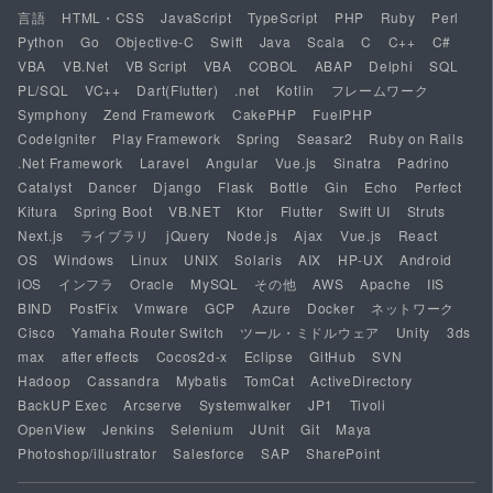
言語
HTML・CSS
JavaScript
TypeScript
PHP
Ruby
Perl
Python
Go
Objective-C
Swift
Java
Scala
C
C++
C#
VBA
VB.Net
VB Script
VBA
COBOL
ABAP
Delphi
SQL
PL/SQL
VC++
Dart(Flutter)
.net
Kotlin
フレームワーク
Symphony
Zend Framework
CakePHP
FuelPHP
CodeIgniter
Play Framework
Spring
Seasar2
Ruby on Rails
.Net Framework
Laravel
Angular
Vue.js
Sinatra
Padrino
Catalyst
Dancer
Django
Flask
Bottle
Gin
Echo
Perfect
Kitura
Spring Boot
VB.NET
Ktor
Flutter
Swift UI
Struts
Next.js
ライブラリ
jQuery
Node.js
Ajax
Vue.js
React
OS
Windows
Linux
UNIX
Solaris
AIX
HP-UX
Android
iOS
インフラ
Oracle
MySQL
その他
AWS
Apache
IIS
BIND
PostFix
Vmware
GCP
Azure
Docker
ネットワーク
Cisco
Yamaha Router Switch
ツール・ミドルウェア
Unity
3ds
max
after effects
Cocos2d-x
Eclipse
GitHub
SVN
Hadoop
Cassandra
Mybatis
TomCat
ActiveDirectory
BackUP Exec
Arcserve
Systemwalker
JP1
Tivoli
OpenView
Jenkins
Selenium
JUnit
Git
Maya
Photoshop/illustrator
Salesforce
SAP
SharePoint