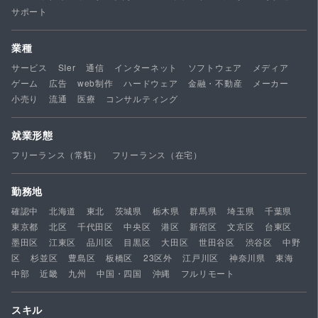
サポート
業種
サービス
SIer
通信
インターネット
ソフトウェア
メディア
ゲーム
広告
web制作
ハードウェア
金融・不動産
メーカー
小売り
流通
医療
コンサルティング
就業形態
フリーランス（常駐）
フリーランス（在宅）
勤務地
確認中
北海道
東北
茨城県
栃木県
群馬県
埼玉県
千葉県
東京都
北区
千代田区
中央区
港区
新宿区
文京区
台東区
墨田区
江東区
品川区
目黒区
大田区
世田谷区
渋谷区
中野
区
杉並区
豊島区
板橋区
23区外
江戸川区
神奈川県
東海
中部
近畿
九州
中国・四国
沖縄
フルリモート
スキル