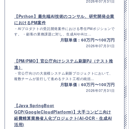
2026年07月31日
【Python】最先端AI技術のコンサル、研究開発企業
におけるPM案件
・AIプロダクトの受託開発案件における専任PMポジションで
す。 ・顧客の業務課題に対し、生成AIやAIエ...
月額単価：60万円〜100万円
2026年07月31日
【PM/PMO】官公庁向けシステム刷新PJ（テスト推
進）
・官公庁向けの大規模システム刷新プロジェクトにおいて、
複数チームが並行して進めるテスト工程の統括...
月額単価：60万円〜100万円
2026年07月31日
【Java SpringBoot
GCP(GoogleCloudPlatform)】大手コンビニ向け
経費精算業務省人化プロジェクト(AI-OCR・生成AI
活用)