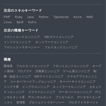
注目のスキルキーワード
PHP
Ruby
Java
Python
TypeScript
Azure
AWS
Linux
Swift
Kotlin
注目の職種キーワード
フロントエンドエンジニア
QA/テストエンジニア
インフラエンジニア
ネットワークエンジニア
プロジェクトマネージャー
フルスタックエンジニア
職種
開発系
フルスタックエンジニア
フロントエンドエンジニア
オープ
ン系SE・プログラマ
汎用系エンジニア
ゲーム系エンジニア
制
御・組込エンジニア
QA/テストエンジニア
スマホアプリエンジニ
ア
コーダー/マークアップエンジニア
サーバーサイドエンジニア
インフラ系
インフラエンジニア
ネットワークエンジニア
セキュリ
ティエンジニア
クラウドエンジニア
データベースエンジニア
ITコ
ンサルタント系
ITコンサルタント
プリセールス
データサイエンテ
ィスト
管理系
プロジェクトマネージャー
プロダクトマネージャ