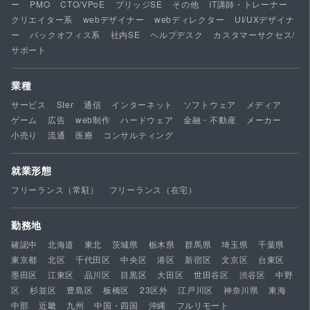
ー
PMO
CTO/VPoE
ブリッジSE
その他
IT講師・トレーナー
クリエイター系
webデザイナー
webディレクター
UI/UXデザイナ
ー
バックオフィス系
社内SE
ヘルプデスク
カスタマーサクセス/
サポート
業種
サービス
SIer
通信
インターネット
ソフトウェア
メディア
ゲーム
広告
web制作
ハードウェア
金融・不動産
メーカー
小売り
流通
医療
コンサルティング
就業形態
フリーランス（常駐）
フリーランス（在宅）
勤務地
確認中
北海道
東北
茨城県
栃木県
群馬県
埼玉県
千葉県
東京都
北区
千代田区
中央区
港区
新宿区
文京区
台東区
墨田区
江東区
品川区
目黒区
大田区
世田谷区
渋谷区
中野
区
杉並区
豊島区
板橋区
23区外
江戸川区
神奈川県
東海
中部
近畿
九州
中国・四国
沖縄
フルリモート