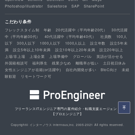
Photoshop/illustrator
Salesforce
SAP
SharePoint
こだわり条件
フレックスタイム制
年齢
20代活躍中（平均年齢20代）
30代活躍
中（平均年齢30代）
40代活躍中（平均年齢40代）
社員数
100人
以下
300人以下
1000人以下
1000人以上
設立年数
設立5年未
満
設立5年以上10年未満
設立10年以上20年未満
設立20年以上
上場/非上場
上場企業
上場準備中
グローバル
英語が活かせる
外国籍相談可
福利厚生
残業少なめ
離職率が低い
土日祝日休み
女性エンジニアが在籍(or活躍中)
自社内開発が多い
BtoC向け
未経
験歓迎
リモートワーク可
フリーランスITエンジニア専門の案件紹介・転職支援エージェント
【プロエンジニア】
Copyright© インターノウス internous,inc. 2005-2021 All rights reserved.