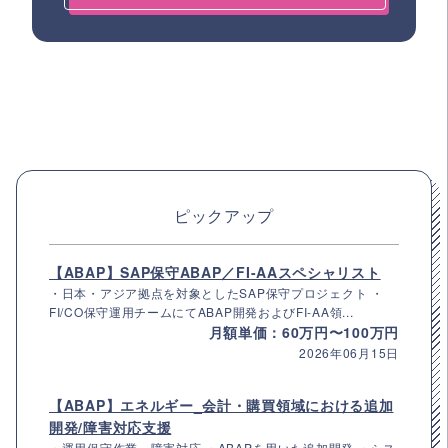
ピックアップ
【ABAP】SAP保守ABAP／FI-AAスペシャリスト
・日本・アジア拠点を対象としたSAP保守プロジェクト ・
FI/CO保守運用チームにてABAP開発およびFI-AA領...
月額単価：60万円〜100万円
2026年06月15日
【ABAP】エネルギー_会計・購買領域における追加
開発/障害対応支援
・運用保守作業、障害対応 ・ABAPを用いた追加開発 ・シス