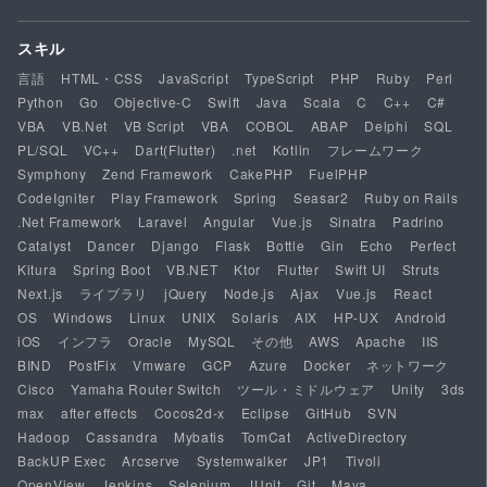
スキル
言語
HTML・CSS
JavaScript
TypeScript
PHP
Ruby
Perl
Python
Go
Objective-C
Swift
Java
Scala
C
C++
C#
VBA
VB.Net
VB Script
VBA
COBOL
ABAP
Delphi
SQL
PL/SQL
VC++
Dart(Flutter)
.net
Kotlin
フレームワーク
Symphony
Zend Framework
CakePHP
FuelPHP
CodeIgniter
Play Framework
Spring
Seasar2
Ruby on Rails
.Net Framework
Laravel
Angular
Vue.js
Sinatra
Padrino
Catalyst
Dancer
Django
Flask
Bottle
Gin
Echo
Perfect
Kitura
Spring Boot
VB.NET
Ktor
Flutter
Swift UI
Struts
Next.js
ライブラリ
jQuery
Node.js
Ajax
Vue.js
React
OS
Windows
Linux
UNIX
Solaris
AIX
HP-UX
Android
iOS
インフラ
Oracle
MySQL
その他
AWS
Apache
IIS
BIND
PostFix
Vmware
GCP
Azure
Docker
ネットワーク
Cisco
Yamaha Router Switch
ツール・ミドルウェア
Unity
3ds
max
after effects
Cocos2d-x
Eclipse
GitHub
SVN
Hadoop
Cassandra
Mybatis
TomCat
ActiveDirectory
BackUP Exec
Arcserve
Systemwalker
JP1
Tivoli
OpenView
Jenkins
Selenium
JUnit
Git
Maya