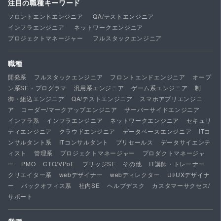
注目の職種キーワード
フロントエンドエンジニア
QA/テストエンジニア
インフラエンジニア
ネットワークエンジニア
プロジェクトマネージャー
フルスタックエンジニア
職種
開発系
フルスタックエンジニア
フロントエンドエンジニア
オープ
ン系SE・プログラマ
汎用系エンジニア
ゲーム系エンジニア
制
御・組込エンジニア
QA/テストエンジニア
スマホアプリエンジニ
ア
コーダー/マークアップエンジニア
サーバーサイドエンジニア
インフラ系
インフラエンジニア
ネットワークエンジニア
セキュリ
ティエンジニア
クラウドエンジニア
データベースエンジニア
ITコ
ンサルタント系
ITコンサルタント
プリセールス
データサイエンテ
ィスト
管理系
プロジェクトマネージャー
プロダクトマネージャ
ー
PMO
CTO/VPoE
ブリッジSE
その他
IT講師・トレーナー
クリエイター系
webデザイナー
webディレクター
UI/UXデザイナ
ー
バックオフィス系
社内SE
ヘルプデスク
カスタマーサクセス/
サポート