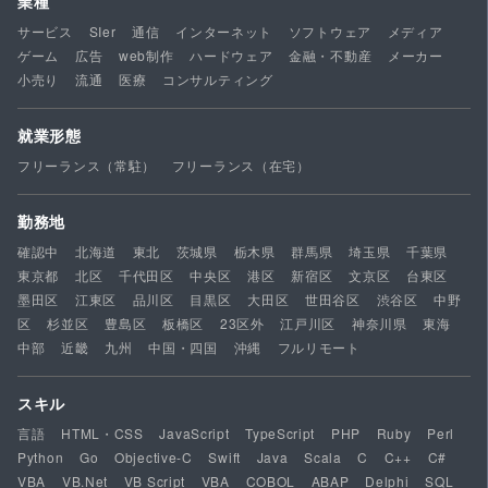
業種
サービス
SIer
通信
インターネット
ソフトウェア
メディア
ゲーム
広告
web制作
ハードウェア
金融・不動産
メーカー
小売り
流通
医療
コンサルティング
就業形態
フリーランス（常駐）
フリーランス（在宅）
勤務地
確認中
北海道
東北
茨城県
栃木県
群馬県
埼玉県
千葉県
東京都
北区
千代田区
中央区
港区
新宿区
文京区
台東区
墨田区
江東区
品川区
目黒区
大田区
世田谷区
渋谷区
中野
区
杉並区
豊島区
板橋区
23区外
江戸川区
神奈川県
東海
中部
近畿
九州
中国・四国
沖縄
フルリモート
スキル
言語
HTML・CSS
JavaScript
TypeScript
PHP
Ruby
Perl
Python
Go
Objective-C
Swift
Java
Scala
C
C++
C#
VBA
VB.Net
VB Script
VBA
COBOL
ABAP
Delphi
SQL