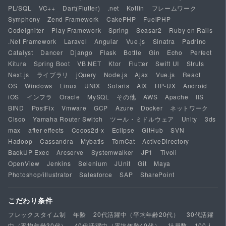
PL/SQL
VC++
Dart(Flutter)
.net
Kotlin
フレームワーク
Symphony
Zend Framework
CakePHP
FuelPHP
CodeIgniter
Play Framework
Spring
Seasar2
Ruby on Rails
.Net Framework
Laravel
Angular
Vue.js
Sinatra
Padrino
Catalyst
Dancer
Django
Flask
Bottle
Gin
Echo
Perfect
Kitura
Spring Boot
VB.NET
Ktor
Flutter
Swift UI
Struts
Next.js
ライブラリ
jQuery
Node.js
Ajax
Vue.js
React
OS
Windows
Linux
UNIX
Solaris
AIX
HP-UX
Android
iOS
インフラ
Oracle
MySQL
その他
AWS
Apache
IIS
BIND
PostFix
Vmware
GCP
Azure
Docker
ネットワーク
Cisco
Yamaha Router Switch
ツール・ミドルウェア
Unity
3ds
max
after effects
Cocos2d-x
Eclipse
GitHub
SVN
Hadoop
Cassandra
Mybatis
TomCat
ActiveDirectory
BackUP Exec
Arcserve
Systemwalker
JP1
Tivoli
OpenView
Jenkins
Selenium
JUnit
Git
Maya
Photoshop/illustrator
Salesforce
SAP
SharePoint
こだわり条件
フレックスタイム制
年齢
20代活躍中（平均年齢20代）
30代活躍
中（平均年齢30代）
40代活躍中（平均年齢40代）
社員数
100人