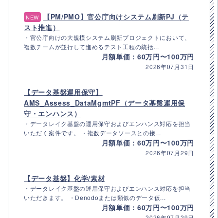
【PM/PMO】官公庁向けシステム刷新PJ（テ
NEW
スト推進）
・官公庁向けの大規模システム刷新プロジェクトにおいて、
複数チームが並行して進めるテスト工程の統括...
月額単価：60万円〜100万円
2026年07月31日
【データ基盤運用保守】
AMS_Assess_DataMgmtPF（データ基盤運用保
守・エンハンス）
・データレイク基盤の運用保守およびエンハンス対応を担当
いただく案件です。 ・複数データソースとの接...
月額単価：60万円〜100万円
2026年07月29日
【データ基盤】化学/素材
・データレイク基盤の運用保守およびエンハンス対応を担当
いただきます。 ・Denodoまたは類似のデータ仮...
月額単価：60万円〜100万円
2026年07月29日