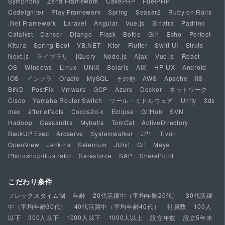
Symphony
Zend Framework
CakePHP
FuelPHP
CodeIgniter
Play Framework
Spring
Seasar2
Ruby on Rails
.Net Framework
Laravel
Angular
Vue.js
Sinatra
Padrino
Catalyst
Dancer
Django
Flask
Bottle
Gin
Echo
Perfect
Kitura
Spring Boot
VB.NET
Ktor
Flutter
Swift UI
Struts
Next.js
ライブラリ
jQuery
Node.js
Ajax
Vue.js
React
OS
Windows
Linux
UNIX
Solaris
AIX
HP-UX
Android
iOS
インフラ
Oracle
MySQL
その他
AWS
Apache
IIS
BIND
PostFix
Vmware
GCP
Azure
Docker
ネットワーク
Cisco
Yamaha Router Switch
ツール・ミドルウェア
Unity
3ds
max
after effects
Cocos2d-x
Eclipse
GitHub
SVN
Hadoop
Cassandra
Mybatis
TomCat
ActiveDirectory
BackUP Exec
Arcserve
Systemwalker
JP1
Tivoli
OpenView
Jenkins
Selenium
JUnit
Git
Maya
Photoshop/illustrator
Salesforce
SAP
SharePoint
こだわり条件
フレックスタイム制
年齢
20代活躍中（平均年齢20代）
30代活躍
中（平均年齢30代）
40代活躍中（平均年齢40代）
社員数
100人
以下
300人以下
1000人以下
1000人以上
設立年数
設立5年未