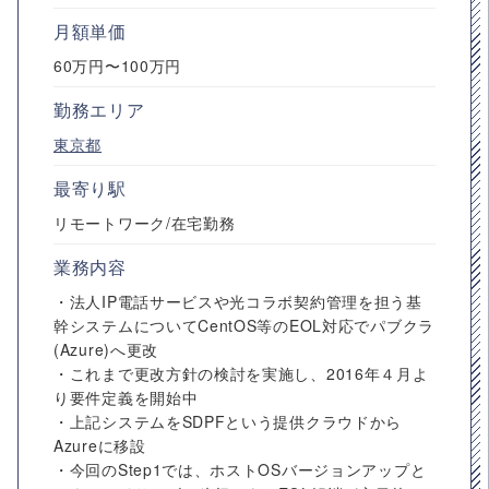
月額単価
60万円〜100万円
勤務エリア
東京都
最寄り駅
リモートワーク/在宅勤務
業務内容
・法人IP電話サービスや光コラボ契約管理を担う基
幹システムについてCentOS等のEOL対応でパブクラ
(Azure)へ更改
・これまで更改方針の検討を実施し、2016年４月よ
り要件定義を開始中
・上記システムをSDPFという提供クラウドから
Azureに移設
・今回のStep1では、ホストOSバージョンアップと