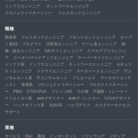
インフラエンジニア
ネットワークエンジニア
プロジェクトマネージャー
フルスタックエンジニア
職種
開発系
フルスタックエンジニア
フロントエンドエンジニア
オープ
ン系SE・プログラマ
汎用系エンジニア
ゲーム系エンジニア
制
御・組込エンジニア
QA/テストエンジニア
スマホアプリエンジニ
ア
コーダー/マークアップエンジニア
サーバーサイドエンジニア
インフラ系
インフラエンジニア
ネットワークエンジニア
セキュリ
ティエンジニア
クラウドエンジニア
データベースエンジニア
ITコ
ンサルタント系
ITコンサルタント
プリセールス
データサイエンテ
ィスト
管理系
プロジェクトマネージャー
プロダクトマネージャ
ー
PMO
CTO/VPoE
ブリッジSE
その他
IT講師・トレーナー
クリエイター系
webデザイナー
webディレクター
UI/UXデザイナ
ー
バックオフィス系
社内SE
ヘルプデスク
カスタマーサクセス/
サポート
業種
サービス
SIer
通信
インターネット
ソフトウェア
メディア