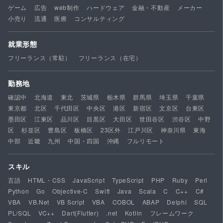
ゲーム
広告
web制作
ハードウェア
金融・不動産
メーカー
小売り
流通
医療
コンサルティング
就業形態
フリーランス（常駐）
フリーランス（在宅）
勤務地
確認中
北海道
東北
茨城県
栃木県
群馬県
埼玉県
千葉県
東京都
北区
千代田区
中央区
港区
新宿区
文京区
台東区
墨田区
江東区
品川区
目黒区
大田区
世田谷区
渋谷区
中野
区
杉並区
豊島区
板橋区
23区外
江戸川区
神奈川県
東海
中部
近畿
九州
中国・四国
沖縄
フルリモート
スキル
言語
HTML・CSS
JavaScript
TypeScript
PHP
Ruby
Perl
Python
Go
Objective-C
Swift
Java
Scala
C
C++
C#
VBA
VB.Net
VB Script
VBA
COBOL
ABAP
Delphi
SQL
PL/SQL
VC++
Dart(Flutter)
.net
Kotlin
フレームワーク