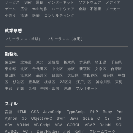
サービス
SIer
通信
インターネット
ソフトウェア
メディア
ゲーム
広告
web制作
ハードウェア
金融・不動産
メーカー
小売り
流通
医療
コンサルティング
就業形態
フリーランス（常駐）
フリーランス（在宅）
勤務地
確認中
北海道
東北
茨城県
栃木県
群馬県
埼玉県
千葉県
東京都
北区
千代田区
中央区
港区
新宿区
文京区
台東区
墨田区
江東区
品川区
目黒区
大田区
世田谷区
渋谷区
中野
区
杉並区
豊島区
板橋区
23区外
江戸川区
神奈川県
東海
中部
近畿
九州
中国・四国
沖縄
フルリモート
スキル
言語
HTML・CSS
JavaScript
TypeScript
PHP
Ruby
Perl
Python
Go
Objective-C
Swift
Java
Scala
C
C++
C#
VBA
VB.Net
VB Script
VBA
COBOL
ABAP
Delphi
SQL
PL/SQL
VC++
Dart(Flutter)
.net
Kotlin
フレームワーク