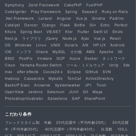
Symphony
Zend Framework
CakePHP
FuelPHP
CodeIgniter
Play Framework
Spring
Seasar2
Ruby on Rails
.Net Framework
Laravel
Angular
Vue.js
Sinatra
Padrino
Catalyst
Dancer
Django
Flask
Bottle
Gin
Echo
Perfect
Kitura
Spring Boot
VB.NET
Ktor
Flutter
Swift UI
Struts
Next.js
ライブラリ
jQuery
Node.js
Ajax
Vue.js
React
OS
Windows
Linux
UNIX
Solaris
AIX
HP-UX
Android
iOS
インフラ
Oracle
MySQL
その他
AWS
Apache
IIS
BIND
PostFix
Vmware
GCP
Azure
Docker
ネットワーク
Cisco
Yamaha Router Switch
ツール・ミドルウェア
Unity
3ds
max
after effects
Cocos2d-x
Eclipse
GitHub
SVN
Hadoop
Cassandra
Mybatis
TomCat
ActiveDirectory
BackUP Exec
Arcserve
Systemwalker
JP1
Tivoli
OpenView
Jenkins
Selenium
JUnit
Git
Maya
Photoshop/illustrator
Salesforce
SAP
SharePoint
こだわり条件
フレックスタイム制
年齢
20代活躍中（平均年齢20代）
30代活躍
中（平均年齢30代）
40代活躍中（平均年齢40代）
社員数
100人
以下
300人以下
1000人以下
1000人以上
設立年数
設立5年未