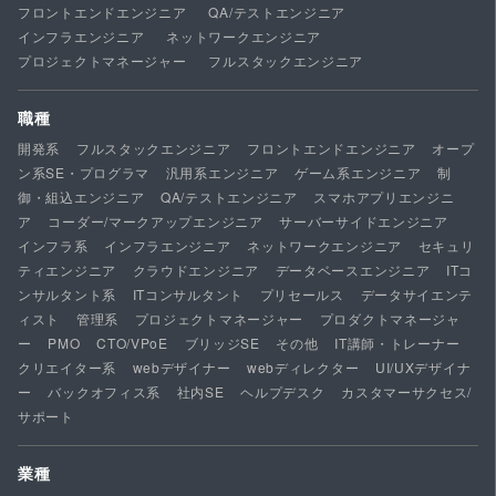
フロントエンドエンジニア
QA/テストエンジニア
インフラエンジニア
ネットワークエンジニア
プロジェクトマネージャー
フルスタックエンジニア
職種
開発系
フルスタックエンジニア
フロントエンドエンジニア
オープ
ン系SE・プログラマ
汎用系エンジニア
ゲーム系エンジニア
制
御・組込エンジニア
QA/テストエンジニア
スマホアプリエンジニ
ア
コーダー/マークアップエンジニア
サーバーサイドエンジニア
インフラ系
インフラエンジニア
ネットワークエンジニア
セキュリ
ティエンジニア
クラウドエンジニア
データベースエンジニア
ITコ
ンサルタント系
ITコンサルタント
プリセールス
データサイエンテ
ィスト
管理系
プロジェクトマネージャー
プロダクトマネージャ
ー
PMO
CTO/VPoE
ブリッジSE
その他
IT講師・トレーナー
クリエイター系
webデザイナー
webディレクター
UI/UXデザイナ
ー
バックオフィス系
社内SE
ヘルプデスク
カスタマーサクセス/
サポート
業種