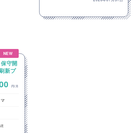
NEW
NEW
う保守開
【AIエージェント/Python】
刷新プ
Pythonを用いたAIエージェ
アプリ
ント設計・開発案件
~
000
800,000
円/月
円/月
ラマ
オープン系SE・プログラマ
サーバーサイドエンジニア
東京都
it
Python