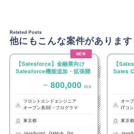
Related Posts
他にもこんな案件があります
NEW
【Salesforce】金融業向け
【Sal
Salesforce機能追加・拡張開
Sales
発案件
件整理
~
800,000
発支援
円/月
フロントエンドエンジニア
オープ
オープン系SE・プログラマ
ITコ
東京都
東京
JavaScript
GitHub
Git
JavaS