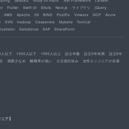
Spring
Seasar2
Ruby on Rails
.Net Framework
Laravel
or
Flutter
Swift UI
Struts
Next.js
ライブラリ
jQuery
AWS
Apache
IIS
BIND
PostFix
Vmware
GCP
Azure
b
SVN
Hadoop
Cassandra
Mybatis
TomCat
lustrator
Salesforce
SAP
SharePoint
00人以下
1000人以下
1000人以上
設立年数
設立5年未満
設立5年
生
残業少なめ
離職率が低い
土日祝日休み
女性エンジニアが在籍
ジニア】