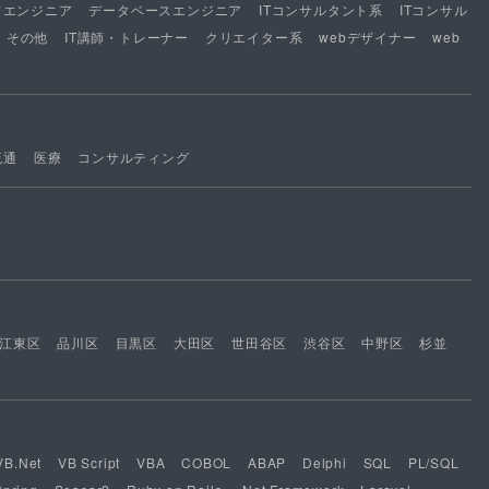
ドエンジニア
データベースエンジニア
ITコンサルタント系
ITコンサル
その他
IT講師・トレーナー
クリエイター系
webデザイナー
web
流通
医療
コンサルティング
江東区
品川区
目黒区
大田区
世田谷区
渋谷区
中野区
杉並
VB.Net
VB Script
VBA
COBOL
ABAP
Delphi
SQL
PL/SQL