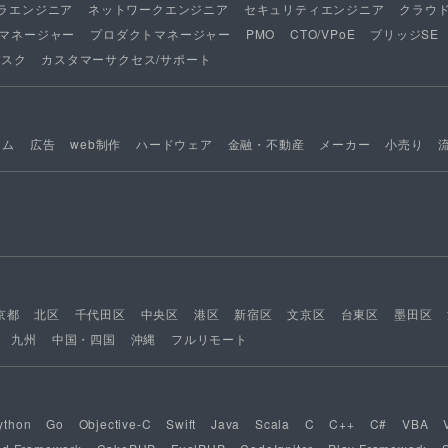
ラエンジニア
ネットワークエンジニア
セキュリティエンジニア
クラウ
マネージャー
プロダクトマネージャー
PMO
CTO/VPoE
ブリッジSE
デスク
カスタマーサクセス/サポート
ーム
広告
web制作
ハードウェア
金融・不動産
メーカー
小売り
京都
北区
千代田区
中央区
港区
新宿区
文京区
台東区
墨田区
九州
中国・四国
沖縄
フルリモート
ython
Go
Objective-C
Swift
Java
Scala
C
C++
C#
VBA