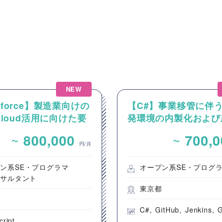
NEW
esforce】製造業向けの
【C#】事業移管に伴
 Cloud活用に向けた要
発環境の内製化および
およびカスタマイズ開
ロジェクト支援案件（
~
~
800,000
700,
開発要員）
円/月
ン系SE・プログラマ
オープン系SE・プログ
ンサルタント
東京都
都
C#
GitHub
Jenkins
G
cript