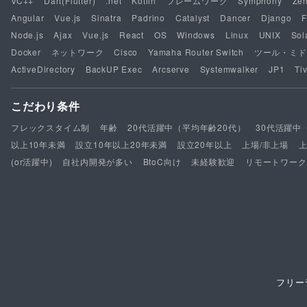
VC++
Dart(Flutter)
.net
Kotlin
フレームワーク
Symphony
Ze
Angular
Vue.js
Sinatra
Padrino
Catalyst
Dancer
Django
F
Node.js
Ajax
Vue.js
React
OS
Windows
Linux
UNIX
Sol
Docker
ネットワーク
Cisco
Yamaha Router Switch
ツール・ミド
ActiveDirectory
BackUP Exec
Arcserve
Systemwalker
JP1
Tiv
こだわり条件
フレックスタイム制
年齢
20代活躍中（平均年齢20代）
30代活躍中
以上10年未満
設立10年以上20年未満
設立20年以上
上場/非上場
(or活躍中)
自社内開発が多い
BtoC向け
未経験歓迎
リモートワーク
フリー