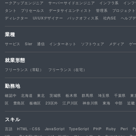
ークアップエンジニア
サーバーサイドエンジニア
インフラ系
インフ
タント
プリセールス
データサイエンティスト
管理系
プロジェクト
ディレクター
UI/UXデザイナー
バックオフィス系
社内SE
ヘルプ
業種
サービス
SIer
通信
インターネット
ソフトウェア
メディア
ゲ
就業形態
フリーランス（常駐）
フリーランス（在宅）
勤務地
確認中
北海道
東北
茨城県
栃木県
群馬県
埼玉県
千葉県
東
区
豊島区
板橋区
23区外
江戸川区
神奈川県
東海
中部
近畿
スキル
言語
HTML・CSS
JavaScript
TypeScript
PHP
Ruby
Perl
P