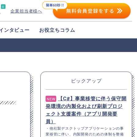
0
企業担当者様へ
プ
インタビュー
お役立ちコラム
ピックアップ
【C#】事業移管に伴う保守開
NEW
発環境の内製化および刷新プロジ
ェクト支援案件（アプリ開発要
員）
・他社製デスクトップアプリケーションの事
業移管に伴い、内製開発のための体制を整備