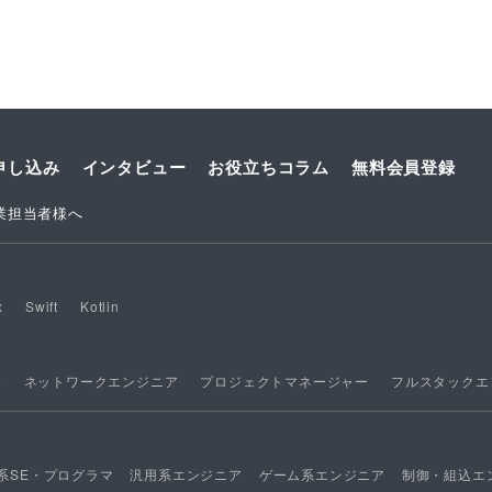
申し込み
インタビュー
お役立ちコラム
無料会員登録
業担当者様へ
x
Swift
Kotlin
ア
ネットワークエンジニア
プロジェクトマネージャー
フルスタックエ
系SE・プログラマ
汎用系エンジニア
ゲーム系エンジニア
制御・組込エ