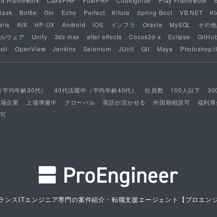
nd Framework
CakePHP
FuelPHP
CodeIgniter
Play Framework
lask
Bottle
Gin
Echo
Perfect
Kitura
Spring Boot
VB.NET
Kt
aris
AIX
HP-UX
Android
iOS
インフラ
Oracle
MySQL
その他
ルウェア
Unity
3ds max
after effects
Cocos2d-x
Eclipse
GitHu
oli
OpenView
Jenkins
Selenium
JUnit
Git
Maya
Photoshop/il
（平均年齢30代）
40代活躍中（平均年齢40代）
社員数
100人以下
3
上場企業
上場準備中
グローバル
英語が活かせる
外国籍相談可
福利厚
可
ランスITエンジニア専門の案件紹介・転職支援エージェント
【プロエン