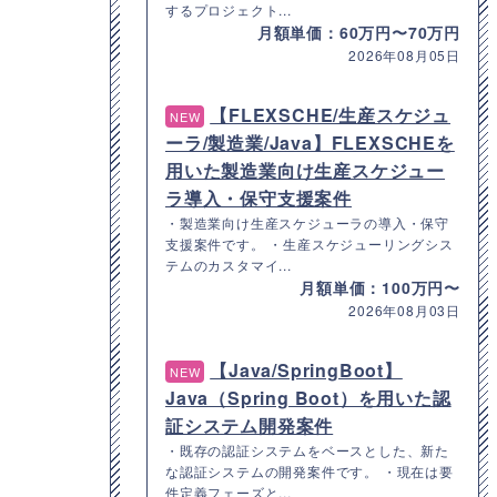
するプロジェクト...
月額単価：60万円〜70万円
2026年08月05日
【FLEXSCHE/生産スケジュ
NEW
ーラ/製造業/Java】FLEXSCHEを
用いた製造業向け生産スケジュー
ラ導入・保守支援案件
・製造業向け生産スケジューラの導入・保守
支援案件です。 ・生産スケジューリングシス
テムのカスタマイ...
月額単価：100万円〜
2026年08月03日
【Java/SpringBoot】
NEW
Java（Spring Boot）を用いた認
証システム開発案件
・既存の認証システムをベースとした、新た
な認証システムの開発案件です。 ・現在は要
件定義フェーズと...