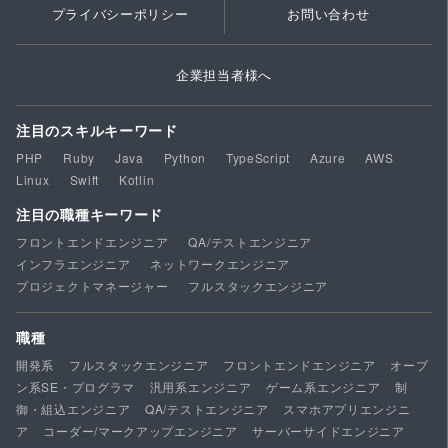
プライバシーポリシー
お問い合わせ
企業担当者様へ
注目のスキルキーワード
PHP
Ruby
Java
Python
TypeScript
Azure
AWS
Linux
Swift
Kotlin
注目の職種キーワード
フロントエンドエンジニア
QA/テストエンジニア
インフラエンジニア
ネットワークエンジニア
プロジェクトマネージャー
フルスタックエンジニア
職種
開発系
フルスタックエンジニア
フロントエンドエンジニア
オープ
ン系SE・プログラマ
汎用系エンジニア
ゲーム系エンジニア
制
御・組込エンジニア
QA/テストエンジニア
スマホアプリエンジニ
ア
コーダー/マークアップエンジニア
サーバーサイドエンジニア