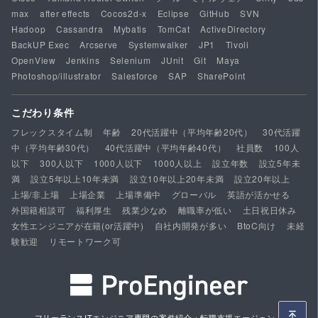
max
after effects
Cocos2d-x
Eclipse
GitHub
SVN
Hadoop
Cassandra
Mybatis
TomCat
ActiveDirectory
BackUP Exec
Arcserve
Systemwalker
JP1
Tivoli
OpenView
Jenkins
Selenium
JUnit
Git
Maya
Photoshop/illustrator
Salesforce
SAP
SharePoint
こだわり条件
フレックスタイム制
年齢
20代活躍中（平均年齢20代）
30代活躍
中（平均年齢30代）
40代活躍中（平均年齢40代）
社員数
100人
以下
300人以下
1000人以下
1000人以上
設立年数
設立5年未
満
設立5年以上10年未満
設立10年以上20年未満
設立20年以上
上場/非上場
上場企業
上場準備中
グローバル
英語が活かせる
外国籍相談可
福利厚生
残業少なめ
離職率が低い
土日祝日休み
女性エンジニアが在籍(or活躍中)
自社内開発が多い
BtoC向け
未経
験歓迎
リモートワーク可
フリーランスITエンジニア専門の案件紹介・転職支援エージェント