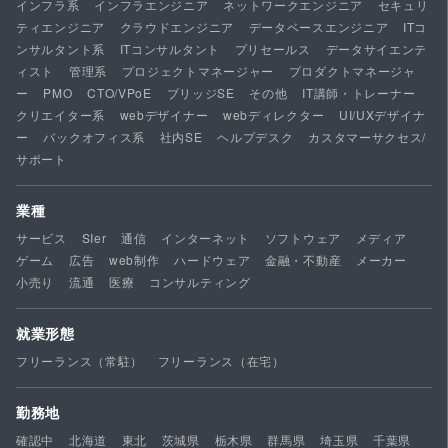
インフラ系
インフラエンジニア
ネットワークエンジニア
セキュリ
ティエンジニア
クラウドエンジニア
データベースエンジニア
ITコ
ンサルタント系
ITコンサルタント
プリセールス
データサイエンテ
ィスト
管理系
プロジェクトマネージャー
プロダクトマネージャ
ー
PMO
CTO/VPoE
ブリッジSE
その他
IT講師・トレーナー
クリエイター系
webデザイナー
webディレクター
UI/UXデザイナ
ー
バックオフィス系
社内SE
ヘルプデスク
カスタマーサクセス/
サポート
業種
サービス
SIer
通信
インターネット
ソフトウェア
メディア
ゲーム
広告
web制作
ハードウェア
金融・不動産
メーカー
小売り
流通
医療
コンサルティング
就業形態
フリーランス（常駐）
フリーランス（在宅）
勤務地
確認中
北海道
東北
茨城県
栃木県
群馬県
埼玉県
千葉県