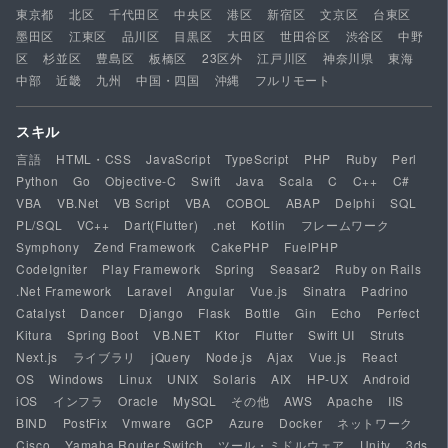
東京都
北区
千代田区
中央区
港区
新宿区
文京区
台東区
墨田区
江東区
品川区
目黒区
大田区
世田谷区
渋谷区
中野
区
杉並区
豊島区
板橋区
23区外
江戸川区
神奈川県
東海
中部
近畿
九州
中国・四国
沖縄
フルリモート
スキル
言語
HTML・CSS
JavaScript
TypeScript
PHP
Ruby
Perl
Python
Go
Objective-C
Swift
Java
Scala
C
C++
C#
VBA
VB.Net
VB Script
VBA
COBOL
ABAP
Delphi
SQL
PL/SQL
VC++
Dart(Flutter)
.net
Kotlin
フレームワーク
Symphony
Zend Framework
CakePHP
FuelPHP
CodeIgniter
Play Framework
Spring
Seasar2
Ruby on Rails
.Net Framework
Laravel
Angular
Vue.js
Sinatra
Padrino
Catalyst
Dancer
Django
Flask
Bottle
Gin
Echo
Perfect
Kitura
Spring Boot
VB.NET
Ktor
Flutter
Swift UI
Struts
Next.js
ライブラリ
jQuery
Node.js
Ajax
Vue.js
React
OS
Windows
Linux
UNIX
Solaris
AIX
HP-UX
Android
iOS
インフラ
Oracle
MySQL
その他
AWS
Apache
IIS
BIND
PostFix
Vmware
GCP
Azure
Docker
ネットワーク
Cisco
Yamaha Router Switch
ツール・ミドルウェア
Unity
3ds