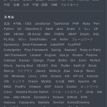
中部
近畿
九州
中国・四国
沖縄
フルリモート
スキル
言語
HTML・CSS
JavaScript
TypeScript
PHP
Ruby
Perl
Python
Go
Objective-C
Swift
Java
Scala
C
C++
C#
VBA
VB.Net
VB Script
VBA
COBOL
ABAP
Delphi
SQL
PL/SQL
VC++
Dart(Flutter)
.net
Kotlin
フレームワーク
Symphony
Zend Framework
CakePHP
FuelPHP
CodeIgniter
Play Framework
Spring
Seasar2
Ruby on Rails
.Net Framework
Laravel
Angular
Vue.js
Sinatra
Padrino
Catalyst
Dancer
Django
Flask
Bottle
Gin
Echo
Perfect
Kitura
Spring Boot
VB.NET
Ktor
Flutter
Swift UI
Struts
Next.js
ライブラリ
jQuery
Node.js
Ajax
Vue.js
React
OS
Windows
Linux
UNIX
Solaris
AIX
HP-UX
Android
iOS
インフラ
Oracle
MySQL
その他
AWS
Apache
IIS
BIND
PostFix
Vmware
GCP
Azure
Docker
ネットワーク
Cisco
Yamaha Router Switch
ツール・ミドルウェア
Unity
3ds
max
after effects
Cocos2d-x
Eclipse
GitHub
SVN
Hadoop
Cassandra
Mybatis
TomCat
ActiveDirectory