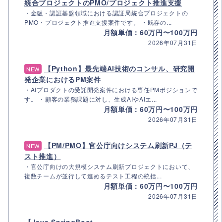
統合プロジェクトのPMO/プロジェクト推進支援
・金融・認証基盤領域における認証局統合プロジェクトの
PMO・プロジェクト推進支援案件です。 ・既存の...
月額単価：60万円〜100万円
2026年07月31日
【Python】最先端AI技術のコンサル、研究開
NEW
発企業におけるPM案件
・AIプロダクトの受託開発案件における専任PMポジションで
す。 ・顧客の業務課題に対し、生成AIやAIエ...
月額単価：60万円〜100万円
2026年07月31日
【PM/PMO】官公庁向けシステム刷新PJ（テ
NEW
スト推進）
・官公庁向けの大規模システム刷新プロジェクトにおいて、
複数チームが並行して進めるテスト工程の統括...
月額単価：60万円〜100万円
2026年07月31日