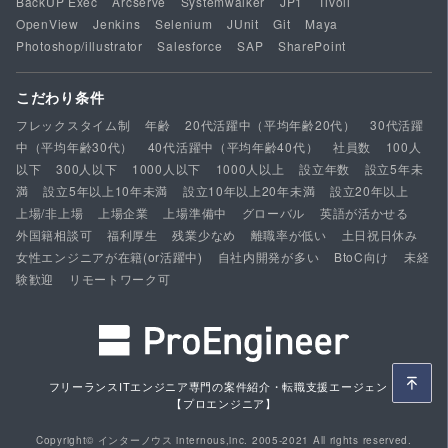
BackUP Exec
Arcserve
Systemwalker
JP1
Tivoli
OpenView
Jenkins
Selenium
JUnit
Git
Maya
Photoshop/illustrator
Salesforce
SAP
SharePoint
こだわり条件
フレックスタイム制
年齢
20代活躍中（平均年齢20代）
30代活躍
中（平均年齢30代）
40代活躍中（平均年齢40代）
社員数
100人
以下
300人以下
1000人以下
1000人以上
設立年数
設立5年未
満
設立5年以上10年未満
設立10年以上20年未満
設立20年以上
上場/非上場
上場企業
上場準備中
グローバル
英語が活かせる
外国籍相談可
福利厚生
残業少なめ
離職率が低い
土日祝日休み
女性エンジニアが在籍(or活躍中)
自社内開発が多い
BtoC向け
未経
験歓迎
リモートワーク可
フリーランスITエンジニア専門の案件紹介・転職支援エージェント
【プロエンジニア】
Copyright© インターノウス internous,inc. 2005-2021 All rights reserved.