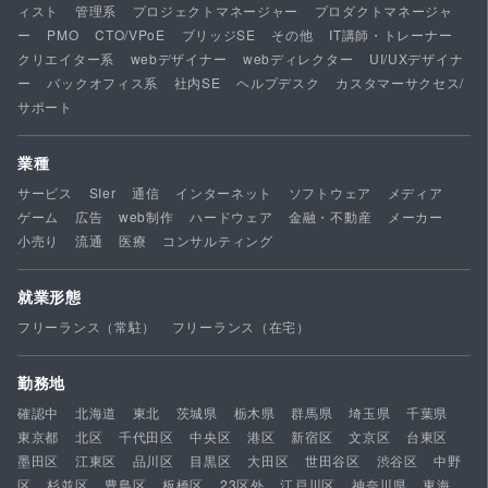
ィスト
管理系
プロジェクトマネージャー
プロダクトマネージャ
ー
PMO
CTO/VPoE
ブリッジSE
その他
IT講師・トレーナー
クリエイター系
webデザイナー
webディレクター
UI/UXデザイナ
ー
バックオフィス系
社内SE
ヘルプデスク
カスタマーサクセス/
サポート
業種
サービス
SIer
通信
インターネット
ソフトウェア
メディア
ゲーム
広告
web制作
ハードウェア
金融・不動産
メーカー
小売り
流通
医療
コンサルティング
就業形態
フリーランス（常駐）
フリーランス（在宅）
勤務地
確認中
北海道
東北
茨城県
栃木県
群馬県
埼玉県
千葉県
東京都
北区
千代田区
中央区
港区
新宿区
文京区
台東区
墨田区
江東区
品川区
目黒区
大田区
世田谷区
渋谷区
中野
区
杉並区
豊島区
板橋区
23区外
江戸川区
神奈川県
東海