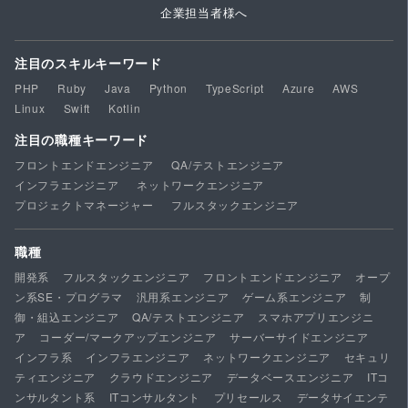
企業担当者様へ
注目のスキルキーワード
PHP
Ruby
Java
Python
TypeScript
Azure
AWS
Linux
Swift
Kotlin
注目の職種キーワード
フロントエンドエンジニア
QA/テストエンジニア
インフラエンジニア
ネットワークエンジニア
プロジェクトマネージャー
フルスタックエンジニア
職種
開発系
フルスタックエンジニア
フロントエンドエンジニア
オープ
ン系SE・プログラマ
汎用系エンジニア
ゲーム系エンジニア
制
御・組込エンジニア
QA/テストエンジニア
スマホアプリエンジニ
ア
コーダー/マークアップエンジニア
サーバーサイドエンジニア
インフラ系
インフラエンジニア
ネットワークエンジニア
セキュリ
ティエンジニア
クラウドエンジニア
データベースエンジニア
ITコ
ンサルタント系
ITコンサルタント
プリセールス
データサイエンテ