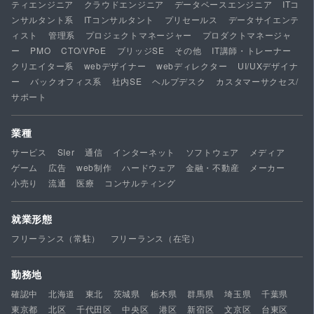
ティエンジニア
クラウドエンジニア
データベースエンジニア
ITコ
ンサルタント系
ITコンサルタント
プリセールス
データサイエンテ
ィスト
管理系
プロジェクトマネージャー
プロダクトマネージャ
ー
PMO
CTO/VPoE
ブリッジSE
その他
IT講師・トレーナー
クリエイター系
webデザイナー
webディレクター
UI/UXデザイナ
ー
バックオフィス系
社内SE
ヘルプデスク
カスタマーサクセス/
サポート
業種
サービス
SIer
通信
インターネット
ソフトウェア
メディア
ゲーム
広告
web制作
ハードウェア
金融・不動産
メーカー
小売り
流通
医療
コンサルティング
就業形態
フリーランス（常駐）
フリーランス（在宅）
勤務地
確認中
北海道
東北
茨城県
栃木県
群馬県
埼玉県
千葉県
東京都
北区
千代田区
中央区
港区
新宿区
文京区
台東区