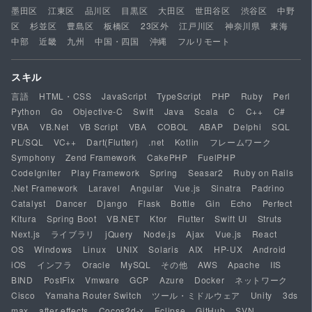
墨田区
江東区
品川区
目黒区
大田区
世田谷区
渋谷区
中野
区
杉並区
豊島区
板橋区
23区外
江戸川区
神奈川県
東海
中部
近畿
九州
中国・四国
沖縄
フルリモート
スキル
言語
HTML・CSS
JavaScript
TypeScript
PHP
Ruby
Perl
Python
Go
Objective-C
Swift
Java
Scala
C
C++
C#
VBA
VB.Net
VB Script
VBA
COBOL
ABAP
Delphi
SQL
PL/SQL
VC++
Dart(Flutter)
.net
Kotlin
フレームワーク
Symphony
Zend Framework
CakePHP
FuelPHP
CodeIgniter
Play Framework
Spring
Seasar2
Ruby on Rails
.Net Framework
Laravel
Angular
Vue.js
Sinatra
Padrino
Catalyst
Dancer
Django
Flask
Bottle
Gin
Echo
Perfect
Kitura
Spring Boot
VB.NET
Ktor
Flutter
Swift UI
Struts
Next.js
ライブラリ
jQuery
Node.js
Ajax
Vue.js
React
OS
Windows
Linux
UNIX
Solaris
AIX
HP-UX
Android
iOS
インフラ
Oracle
MySQL
その他
AWS
Apache
IIS
BIND
PostFix
Vmware
GCP
Azure
Docker
ネットワーク
Cisco
Yamaha Router Switch
ツール・ミドルウェア
Unity
3ds
max
after effects
Cocos2d-x
Eclipse
GitHub
SVN