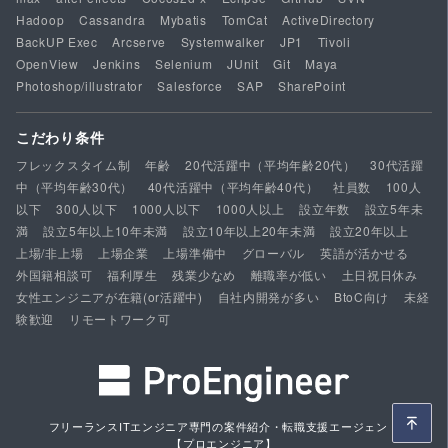
Hadoop
Cassandra
Mybatis
TomCat
ActiveDirectory
BackUP Exec
Arcserve
Systemwalker
JP1
Tivoli
OpenView
Jenkins
Selenium
JUnit
Git
Maya
Photoshop/illustrator
Salesforce
SAP
SharePoint
こだわり条件
フレックスタイム制
年齢
20代活躍中（平均年齢20代）
30代活躍
中（平均年齢30代）
40代活躍中（平均年齢40代）
社員数
100人
以下
300人以下
1000人以下
1000人以上
設立年数
設立5年未
満
設立5年以上10年未満
設立10年以上20年未満
設立20年以上
上場/非上場
上場企業
上場準備中
グローバル
英語が活かせる
外国籍相談可
福利厚生
残業少なめ
離職率が低い
土日祝日休み
女性エンジニアが在籍(or活躍中)
自社内開発が多い
BtoC向け
未経
験歓迎
リモートワーク可
フリーランスITエンジニア専門の案件紹介・転職支援エージェント
【プロエンジニア】