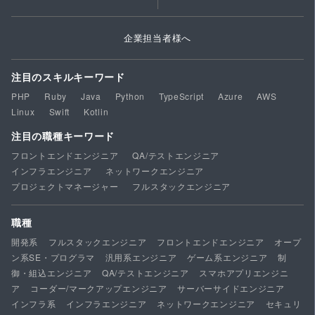
企業担当者様へ
注目のスキルキーワード
PHP
Ruby
Java
Python
TypeScript
Azure
AWS
Linux
Swift
Kotlin
注目の職種キーワード
フロントエンドエンジニア
QA/テストエンジニア
インフラエンジニア
ネットワークエンジニア
プロジェクトマネージャー
フルスタックエンジニア
職種
開発系
フルスタックエンジニア
フロントエンドエンジニア
オープ
ン系SE・プログラマ
汎用系エンジニア
ゲーム系エンジニア
制
御・組込エンジニア
QA/テストエンジニア
スマホアプリエンジニ
ア
コーダー/マークアップエンジニア
サーバーサイドエンジニア
インフラ系
インフラエンジニア
ネットワークエンジニア
セキュリ