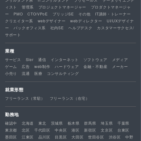
ィスト
管理系
プロジェクトマネージャー
プロダクトマネージャ
ー
PMO
CTO/VPoE
ブリッジSE
その他
IT講師・トレーナー
クリエイター系
webデザイナー
webディレクター
UI/UXデザイナ
ー
バックオフィス系
社内SE
ヘルプデスク
カスタマーサクセス/
サポート
業種
サービス
SIer
通信
インターネット
ソフトウェア
メディア
ゲーム
広告
web制作
ハードウェア
金融・不動産
メーカー
小売り
流通
医療
コンサルティング
就業形態
フリーランス（常駐）
フリーランス（在宅）
勤務地
確認中
北海道
東北
茨城県
栃木県
群馬県
埼玉県
千葉県
東京都
北区
千代田区
中央区
港区
新宿区
文京区
台東区
墨田区
江東区
品川区
目黒区
大田区
世田谷区
渋谷区
中野