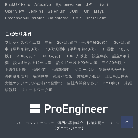
BackUP Exec
Arcserve
Systemwalker
JP1
Tivoli
OpenView
Jenkins
Selenium
JUnit
Git
Maya
Photoshop/illustrator
Salesforce
SAP
SharePoint
こだわり条件
フレックスタイム制
年齢
20代活躍中（平均年齢20代）
30代活躍
中（平均年齢30代）
40代活躍中（平均年齢40代）
社員数
100人
以下
300人以下
1000人以下
1000人以上
設立年数
設立5年未
満
設立5年以上10年未満
設立10年以上20年未満
設立20年以上
上場/非上場
上場企業
上場準備中
グローバル
英語が活かせる
外国籍相談可
福利厚生
残業少なめ
離職率が低い
土日祝日休み
女性エンジニアが在籍(or活躍中)
自社内開発が多い
BtoC向け
未経
験歓迎
リモートワーク可
フリーランスITエンジニア専門の案件紹介・転職支援エージェント
【プロエンジニア】