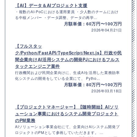
【AI】データ＆AIプロジェクト支援
・複数のAI-PoCにおける運用要員 ・少人数のチームにおけ
る中核メンバー ・データ調整、データの再学...
月額単価：60万円〜100万円
2026年04月21日
【フルスタッ
ク/Python/FastAPI/TypeScript/Next.js】行政や民
間企業向けAI活用システムの開発PJにおけるフルス
タックエンジニア案件
行政機関および民間企業向けに、生成AIを活用した業務効率
化システムの開発をしている企業にて、 Pytho...
月額単価：80万円〜100万円
2026年03月18日
【プロジェクトマネージャー】【随時開始】AIソリ
ューション事業におけるシステム開発プロジェクト
のPM業務
AIソリューション事業会社にて、企業向けAIシステム開発プ
ロジェクトのPMとして参画していただきます。 ...