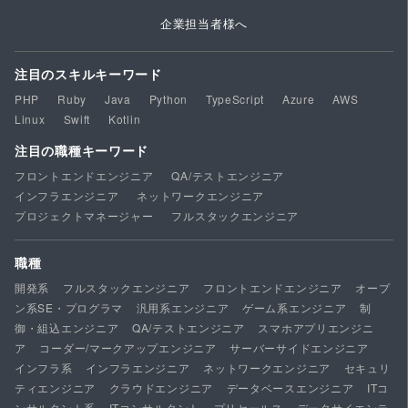
企業担当者様へ
注目のスキルキーワード
PHP
Ruby
Java
Python
TypeScript
Azure
AWS
Linux
Swift
Kotlin
注目の職種キーワード
フロントエンドエンジニア
QA/テストエンジニア
インフラエンジニア
ネットワークエンジニア
プロジェクトマネージャー
フルスタックエンジニア
職種
開発系
フルスタックエンジニア
フロントエンドエンジニア
オープ
ン系SE・プログラマ
汎用系エンジニア
ゲーム系エンジニア
制
御・組込エンジニア
QA/テストエンジニア
スマホアプリエンジニ
ア
コーダー/マークアップエンジニア
サーバーサイドエンジニア
インフラ系
インフラエンジニア
ネットワークエンジニア
セキュリ
ティエンジニア
クラウドエンジニア
データベースエンジニア
ITコ
ンサルタント系
ITコンサルタント
プリセールス
データサイエンテ