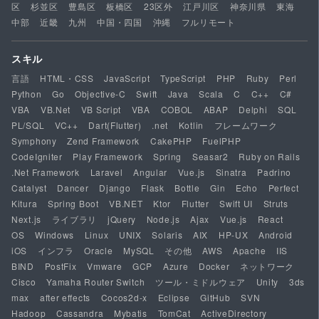
区
杉並区
豊島区
板橋区
23区外
江戸川区
神奈川県
東海
中部
近畿
九州
中国・四国
沖縄
フルリモート
スキル
言語
HTML・CSS
JavaScript
TypeScript
PHP
Ruby
Perl
Python
Go
Objective-C
Swift
Java
Scala
C
C++
C#
VBA
VB.Net
VB Script
VBA
COBOL
ABAP
Delphi
SQL
PL/SQL
VC++
Dart(Flutter)
.net
Kotlin
フレームワーク
Symphony
Zend Framework
CakePHP
FuelPHP
CodeIgniter
Play Framework
Spring
Seasar2
Ruby on Rails
.Net Framework
Laravel
Angular
Vue.js
Sinatra
Padrino
Catalyst
Dancer
Django
Flask
Bottle
Gin
Echo
Perfect
Kitura
Spring Boot
VB.NET
Ktor
Flutter
Swift UI
Struts
Next.js
ライブラリ
jQuery
Node.js
Ajax
Vue.js
React
OS
Windows
Linux
UNIX
Solaris
AIX
HP-UX
Android
iOS
インフラ
Oracle
MySQL
その他
AWS
Apache
IIS
BIND
PostFix
Vmware
GCP
Azure
Docker
ネットワーク
Cisco
Yamaha Router Switch
ツール・ミドルウェア
Unity
3ds
max
after effects
Cocos2d-x
Eclipse
GitHub
SVN
Hadoop
Cassandra
Mybatis
TomCat
ActiveDirectory