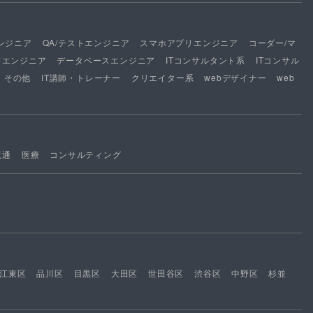
ンジニア
QA/テストエンジニア
スマホアプリエンジニア
コーダー/マ
ドエンジニア
データベースエンジニア
ITコンサルタント系
ITコンサル
その他
IT講師・トレーナー
クリエイター系
webデザイナー
web
流通
医療
コンサルティング
江東区
品川区
目黒区
大田区
世田谷区
渋谷区
中野区
杉並