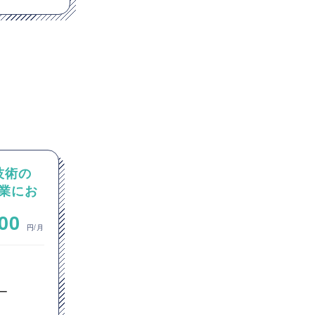
I技術の
【PM/PMO】官公庁向けシス
業にお
テム刷新PJ（テスト推進）
~
000
1,000,000
円/月
円/月
ITコンサルタント
プロジェクトマネージャー
ー
PMO