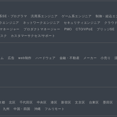
系SE・プログラマ
汎用系エンジニア
ゲーム系エンジニア
制御・組込エ
ラエンジニア
ネットワークエンジニア
セキュリティエンジニア
クラウ
マネージャー
プロダクトマネージャー
PMO
CTO/VPoE
ブリッジSE
デスク
カスタマーサクセス/サポート
ーム
広告
web制作
ハードウェア
金融・不動産
メーカー
小売り
京都
北区
千代田区
中央区
港区
新宿区
文京区
台東区
墨田区
九州
中国・四国
沖縄
フルリモート