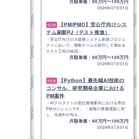
月額単価：60万円〜100万円
2026年07月31日
【PM/PMO】官公庁向けシス
NEW
テム刷新PJ（テスト推進）
・官公庁向けの大規模システム刷新プロジェ
クトにおいて、複数チームが並行して進める
テスト工程の統括...
月額単価：60万円〜100万円
2026年07月31日
【Python】最先端AI技術の
NEW
コンサル、研究開発企業における
PM案件
・AIプロダクトの受託開発案件における専任
PMポジションです。 ・顧客の業務課題に対
し、生成AIやAIエ...
月額単価：60万円〜100万円
2026年07月31日