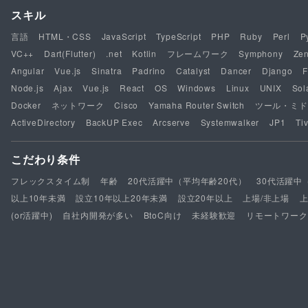
スキル
言語
HTML・CSS
JavaScript
TypeScript
PHP
Ruby
Perl
P
VC++
Dart(Flutter)
.net
Kotlin
フレームワーク
Symphony
Ze
Angular
Vue.js
Sinatra
Padrino
Catalyst
Dancer
Django
F
Node.js
Ajax
Vue.js
React
OS
Windows
Linux
UNIX
Sol
Docker
ネットワーク
Cisco
Yamaha Router Switch
ツール・ミド
ActiveDirectory
BackUP Exec
Arcserve
Systemwalker
JP1
Tiv
こだわり条件
フレックスタイム制
年齢
20代活躍中（平均年齢20代）
30代活躍中
以上10年未満
設立10年以上20年未満
設立20年以上
上場/非上場
(or活躍中)
自社内開発が多い
BtoC向け
未経験歓迎
リモートワーク