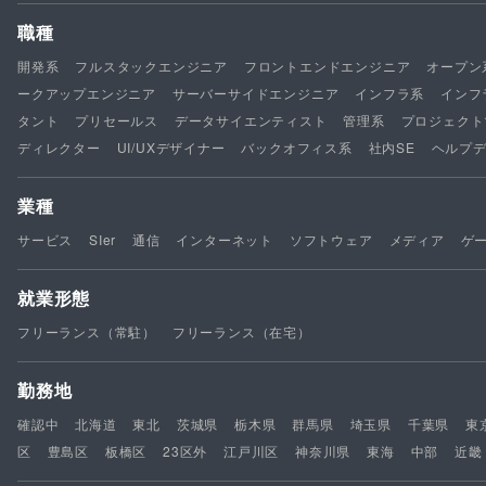
職種
開発系
フルスタックエンジニア
フロントエンドエンジニア
オープン
ークアップエンジニア
サーバーサイドエンジニア
インフラ系
インフ
タント
プリセールス
データサイエンティスト
管理系
プロジェクト
ディレクター
UI/UXデザイナー
バックオフィス系
社内SE
ヘルプ
業種
サービス
SIer
通信
インターネット
ソフトウェア
メディア
ゲ
就業形態
フリーランス（常駐）
フリーランス（在宅）
勤務地
確認中
北海道
東北
茨城県
栃木県
群馬県
埼玉県
千葉県
東
区
豊島区
板橋区
23区外
江戸川区
神奈川県
東海
中部
近畿