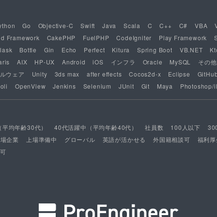
ython
Go
Objective-C
Swift
Java
Scala
C
C++
C#
VBA
nd Framework
CakePHP
FuelPHP
CodeIgniter
Play Framework
lask
Bottle
Gin
Echo
Perfect
Kitura
Spring Boot
VB.NET
Kt
aris
AIX
HP-UX
Android
iOS
インフラ
Oracle
MySQL
その他
ルウェア
Unity
3ds max
after effects
Cocos2d-x
Eclipse
GitHu
oli
OpenView
Jenkins
Selenium
JUnit
Git
Maya
Photoshop/il
（平均年齢30代）
40代活躍中（平均年齢40代）
社員数
100人以下
3
上場企業
上場準備中
グローバル
英語が活かせる
外国籍相談可
福利厚
可