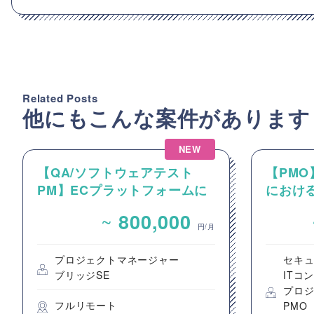
Related Posts
他にもこんな案件があります
NEW
【QA/ソフトウェアテスト
【PM
PM】ECプラットフォームに
におけ
関するソフトウェアテストの
クトのP
~
800,000
PM・PL案件
進支援
円/月
プロジェクトマネージャー
セキ
ブリッジSE
ITコ
プロ
フルリモート
PMO