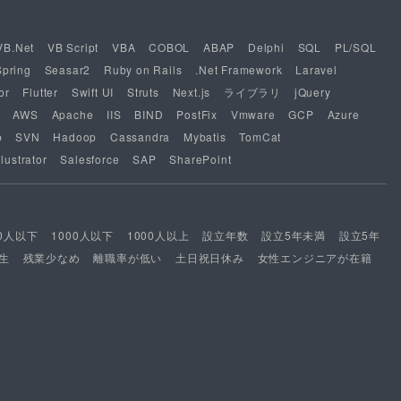
VB.Net
VB Script
VBA
COBOL
ABAP
Delphi
SQL
PL/SQL
Spring
Seasar2
Ruby on Rails
.Net Framework
Laravel
or
Flutter
Swift UI
Struts
Next.js
ライブラリ
jQuery
AWS
Apache
IIS
BIND
PostFix
Vmware
GCP
Azure
b
SVN
Hadoop
Cassandra
Mybatis
TomCat
lustrator
Salesforce
SAP
SharePoint
00人以下
1000人以下
1000人以上
設立年数
設立5年未満
設立5年
生
残業少なめ
離職率が低い
土日祝日休み
女性エンジニアが在籍