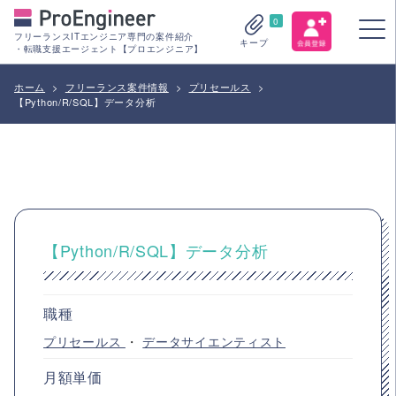
0
フリーランスITエンジニア専門の案件紹介
キープ
・転職支援エージェント【プロエンジニア】
ホーム
>
フリーランス案件情報
>
プリセールス
>
【Python/R/SQL】データ分析
【Python/R/SQL】データ分析
職種
プリセールス
・
データサイエンティスト
月額単価