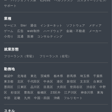
サポート
業種
サービス
SIer
通信
インターネット
ソフトウェア
メディア
ゲーム
広告
web制作
ハードウェア
金融・不動産
メーカー
小売り
流通
医療
コンサルティング
就業形態
フリーランス（常駐）
フリーランス（在宅）
勤務地
確認中
北海道
東北
茨城県
栃木県
群馬県
埼玉県
千葉県
東京都
北区
千代田区
中央区
港区
新宿区
文京区
台東区
墨田区
江東区
品川区
目黒区
大田区
世田谷区
渋谷区
中野
区
杉並区
豊島区
板橋区
23区外
江戸川区
神奈川県
東海
中部
近畿
九州
中国・四国
沖縄
フルリモート
スキル