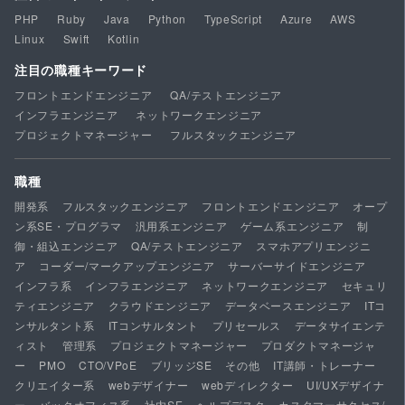
PHP
Ruby
Java
Python
TypeScript
Azure
AWS
Linux
Swift
Kotlin
注目の職種キーワード
フロントエンドエンジニア
QA/テストエンジニア
インフラエンジニア
ネットワークエンジニア
プロジェクトマネージャー
フルスタックエンジニア
職種
開発系
フルスタックエンジニア
フロントエンドエンジニア
オープ
ン系SE・プログラマ
汎用系エンジニア
ゲーム系エンジニア
制
御・組込エンジニア
QA/テストエンジニア
スマホアプリエンジニ
ア
コーダー/マークアップエンジニア
サーバーサイドエンジニア
インフラ系
インフラエンジニア
ネットワークエンジニア
セキュリ
ティエンジニア
クラウドエンジニア
データベースエンジニア
ITコ
ンサルタント系
ITコンサルタント
プリセールス
データサイエンテ
ィスト
管理系
プロジェクトマネージャー
プロダクトマネージャ
ー
PMO
CTO/VPoE
ブリッジSE
その他
IT講師・トレーナー
クリエイター系
webデザイナー
webディレクター
UI/UXデザイナ
ー
バックオフィス系
社内SE
ヘルプデスク
カスタマーサクセス/