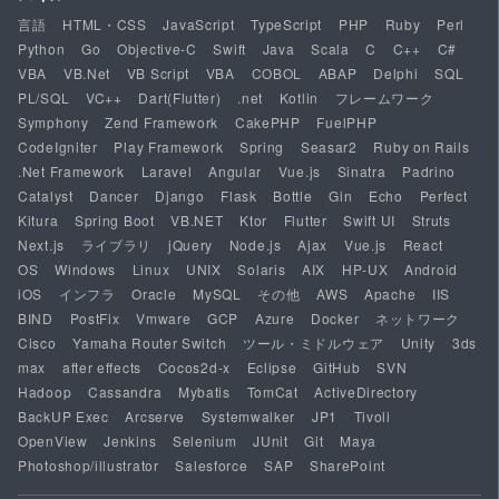
言語
HTML・CSS
JavaScript
TypeScript
PHP
Ruby
Perl
Python
Go
Objective-C
Swift
Java
Scala
C
C++
C#
VBA
VB.Net
VB Script
VBA
COBOL
ABAP
Delphi
SQL
PL/SQL
VC++
Dart(Flutter)
.net
Kotlin
フレームワーク
Symphony
Zend Framework
CakePHP
FuelPHP
CodeIgniter
Play Framework
Spring
Seasar2
Ruby on Rails
.Net Framework
Laravel
Angular
Vue.js
Sinatra
Padrino
Catalyst
Dancer
Django
Flask
Bottle
Gin
Echo
Perfect
Kitura
Spring Boot
VB.NET
Ktor
Flutter
Swift UI
Struts
Next.js
ライブラリ
jQuery
Node.js
Ajax
Vue.js
React
OS
Windows
Linux
UNIX
Solaris
AIX
HP-UX
Android
iOS
インフラ
Oracle
MySQL
その他
AWS
Apache
IIS
BIND
PostFix
Vmware
GCP
Azure
Docker
ネットワーク
Cisco
Yamaha Router Switch
ツール・ミドルウェア
Unity
3ds
max
after effects
Cocos2d-x
Eclipse
GitHub
SVN
Hadoop
Cassandra
Mybatis
TomCat
ActiveDirectory
BackUP Exec
Arcserve
Systemwalker
JP1
Tivoli
OpenView
Jenkins
Selenium
JUnit
Git
Maya
Photoshop/illustrator
Salesforce
SAP
SharePoint