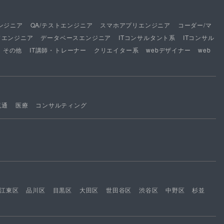
ンジニア
QA/テストエンジニア
スマホアプリエンジニア
コーダー/マ
ドエンジニア
データベースエンジニア
ITコンサルタント系
ITコンサル
その他
IT講師・トレーナー
クリエイター系
webデザイナー
web
流通
医療
コンサルティング
江東区
品川区
目黒区
大田区
世田谷区
渋谷区
中野区
杉並