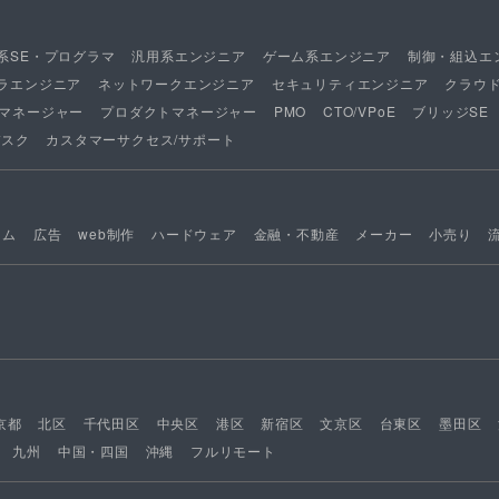
系SE・プログラマ
汎用系エンジニア
ゲーム系エンジニア
制御・組込エ
ラエンジニア
ネットワークエンジニア
セキュリティエンジニア
クラウ
マネージャー
プロダクトマネージャー
PMO
CTO/VPoE
ブリッジSE
デスク
カスタマーサクセス/サポート
ーム
広告
web制作
ハードウェア
金融・不動産
メーカー
小売り
京都
北区
千代田区
中央区
港区
新宿区
文京区
台東区
墨田区
九州
中国・四国
沖縄
フルリモート