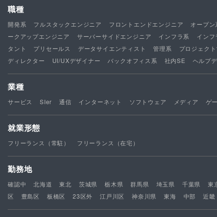
職種
開発系
フルスタックエンジニア
フロントエンドエンジニア
オープン
ークアップエンジニア
サーバーサイドエンジニア
インフラ系
インフ
タント
プリセールス
データサイエンティスト
管理系
プロジェクト
ディレクター
UI/UXデザイナー
バックオフィス系
社内SE
ヘルプ
業種
サービス
SIer
通信
インターネット
ソフトウェア
メディア
ゲ
就業形態
フリーランス（常駐）
フリーランス（在宅）
勤務地
確認中
北海道
東北
茨城県
栃木県
群馬県
埼玉県
千葉県
東
区
豊島区
板橋区
23区外
江戸川区
神奈川県
東海
中部
近畿