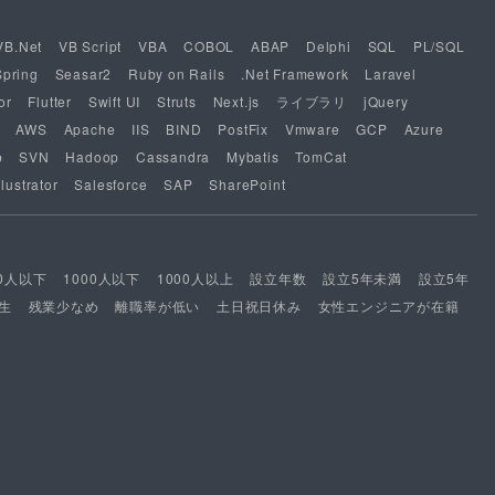
VB.Net
VB Script
VBA
COBOL
ABAP
Delphi
SQL
PL/SQL
Spring
Seasar2
Ruby on Rails
.Net Framework
Laravel
or
Flutter
Swift UI
Struts
Next.js
ライブラリ
jQuery
AWS
Apache
IIS
BIND
PostFix
Vmware
GCP
Azure
b
SVN
Hadoop
Cassandra
Mybatis
TomCat
lustrator
Salesforce
SAP
SharePoint
00人以下
1000人以下
1000人以上
設立年数
設立5年未満
設立5年
生
残業少なめ
離職率が低い
土日祝日休み
女性エンジニアが在籍