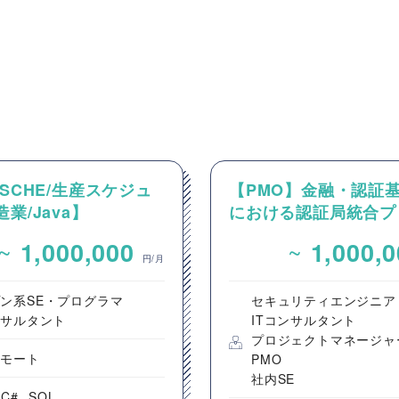
XSCHE/生産スケジュ
【PMO】金融・認証
造業/Java】
における認証局統合プ
SCHEを用いた製造業向
クトのPMO/プロジェ
~
~
1,000,000
1,000,
スケジューラ導入・保
進支援
円/月
案件
ン系SE・プログラマ
セキュリティエンジニア
ンサルタント
ITコンサルタント
プロジェクトマネージャ
リモート
PMO
社内SE
C#
SQL