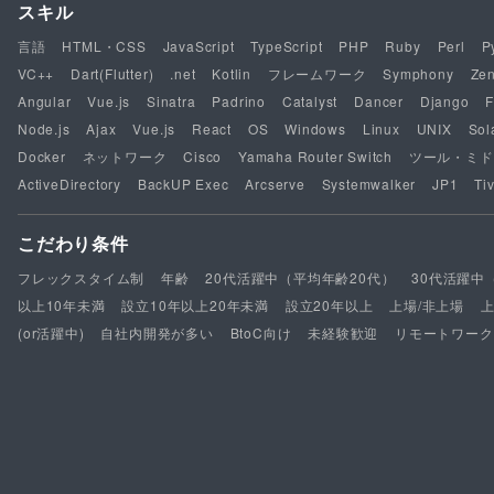
スキル
言語
HTML・CSS
JavaScript
TypeScript
PHP
Ruby
Perl
P
VC++
Dart(Flutter)
.net
Kotlin
フレームワーク
Symphony
Ze
Angular
Vue.js
Sinatra
Padrino
Catalyst
Dancer
Django
F
Node.js
Ajax
Vue.js
React
OS
Windows
Linux
UNIX
Sol
Docker
ネットワーク
Cisco
Yamaha Router Switch
ツール・ミド
ActiveDirectory
BackUP Exec
Arcserve
Systemwalker
JP1
Tiv
こだわり条件
フレックスタイム制
年齢
20代活躍中（平均年齢20代）
30代活躍中
以上10年未満
設立10年以上20年未満
設立20年以上
上場/非上場
(or活躍中)
自社内開発が多い
BtoC向け
未経験歓迎
リモートワーク