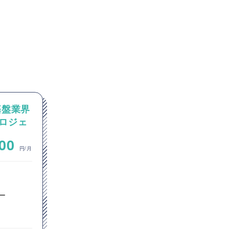
基盤業界
【Python】最先端AI技術の
ロジェ
コンサル、研究開発企業にお
クト推
けるPM案件
~
000
1,000,000
円/月
円/月
ITコンサルタント
プリセールス
ー
プロジェクトマネージャー
プロダクトマネージャー
PMO