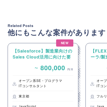
Related Posts
他にもこんな案件があります
NEW
【Salesforce】製造業向けの
【FLE
Sales Cloud活用に向けた要
ーラ/製
件整理およびカスタマイズ開
FLEX
~
800,000
発支援
け生産
円/月
守支援
オープン系SE・プログラマ
オープ
ITコンサルタント
ITコ
東京都
フル
JavaScript
Java