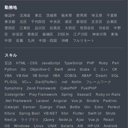
勤務地
確認中
北海道
東北
茨城県
栃木県
群馬県
埼玉県
千葉県
東京都
北区
千代田区
中央区
港区
新宿区
文京区
台東区
墨田区
江東区
品川区
目黒区
大田区
世田谷区
渋谷区
中野
区
杉並区
豊島区
板橋区
23区外
江戸川区
神奈川県
東海
中部
近畿
九州
中国・四国
沖縄
フルリモート
スキル
言語
HTML・CSS
JavaScript
TypeScript
PHP
Ruby
Perl
Python
Go
Objective-C
Swift
Java
Scala
C
C++
C#
VBA
VB.Net
VB Script
VBA
COBOL
ABAP
Delphi
SQL
PL/SQL
VC++
Dart(Flutter)
.net
Kotlin
フレームワーク
Symphony
Zend Framework
CakePHP
FuelPHP
CodeIgniter
Play Framework
Spring
Seasar2
Ruby on Rails
.Net Framework
Laravel
Angular
Vue.js
Sinatra
Padrino
Catalyst
Dancer
Django
Flask
Bottle
Gin
Echo
Perfect
Kitura
Spring Boot
VB.NET
Ktor
Flutter
Swift UI
Struts
Next.js
ライブラリ
jQuery
Node.js
Ajax
Vue.js
React
OS
Windows
Linux
UNIX
Solaris
AIX
HP-UX
Android