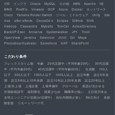
iOS
インフラ
Oracle
MySQL
その他
AWS
Apache
IIS
BIND
PostFix
Vmware
GCP
Azure
Docker
ネットワーク
Cisco
Yamaha Router Switch
ツール・ミドルウェア
Unity
3ds
max
after effects
Cocos2d-x
Eclipse
GitHub
SVN
Hadoop
Cassandra
Mybatis
TomCat
ActiveDirectory
BackUP Exec
Arcserve
Systemwalker
JP1
Tivoli
OpenView
Jenkins
Selenium
JUnit
Git
Maya
Photoshop/illustrator
Salesforce
SAP
SharePoint
こだわり条件
フレックスタイム制
年齢
20代活躍中（平均年齢20代）
30代活躍
中（平均年齢30代）
40代活躍中（平均年齢40代）
社員数
100人
以下
300人以下
1000人以下
1000人以上
設立年数
設立5年未
満
設立5年以上10年未満
設立10年以上20年未満
設立20年以上
上場/非上場
上場企業
上場準備中
グローバル
英語が活かせる
外国籍相談可
福利厚生
残業少なめ
離職率が低い
土日祝日休み
女性エンジニアが在籍(or活躍中)
自社内開発が多い
BtoC向け
未経
験歓迎
リモートワーク可