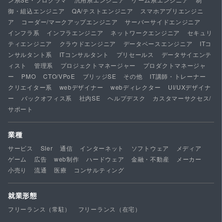
御・組込エンジニア
QA/テストエンジニア
スマホアプリエンジニ
ア
コーダー/マークアップエンジニア
サーバーサイドエンジニア
インフラ系
インフラエンジニア
ネットワークエンジニア
セキュリ
ティエンジニア
クラウドエンジニア
データベースエンジニア
ITコ
ンサルタント系
ITコンサルタント
プリセールス
データサイエンテ
ィスト
管理系
プロジェクトマネージャー
プロダクトマネージャ
ー
PMO
CTO/VPoE
ブリッジSE
その他
IT講師・トレーナー
クリエイター系
webデザイナー
webディレクター
UI/UXデザイナ
ー
バックオフィス系
社内SE
ヘルプデスク
カスタマーサクセス/
サポート
業種
サービス
SIer
通信
インターネット
ソフトウェア
メディア
ゲーム
広告
web制作
ハードウェア
金融・不動産
メーカー
小売り
流通
医療
コンサルティング
就業形態
フリーランス（常駐）
フリーランス（在宅）