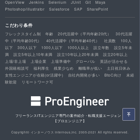
OpenView
Jenkins
Selenium
JUnit
Git
Maya
Photoshop/illustrator
Salesforce
SAP
SharePoint
こだわり条件
フレックスタイム制
年齢
20代活躍中（平均年齢20代）
30代活躍
中（平均年齢30代）
40代活躍中（平均年齢40代）
社員数
100人
以下
300人以下
1000人以下
1000人以上
設立年数
設立5年未
満
設立5年以上10年未満
設立10年以上20年未満
設立20年以上
上場/非上場
上場企業
上場準備中
グローバル
英語が活かせる
外国籍相談可
福利厚生
残業少なめ
離職率が低い
土日祝日休み
女性エンジニアが在籍(or活躍中)
自社内開発が多い
BtoC向け
未経
験歓迎
リモートワーク可
フリーランスITエンジニア専門の案件紹介・転職支援エージェント
【プロエンジニア】
Copyright© インターノウス internous,inc. 2005-2021 All rights reserved.