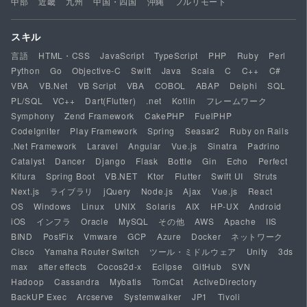
中部
近畿
九州
中国・四国
沖縄
フルリモート
スキル
言語
HTML・CSS
JavaScript
TypeScript
PHP
Ruby
Perl
Python
Go
Objective-C
Swift
Java
Scala
C
C++
C#
VBA
VB.Net
VB Script
VBA
COBOL
ABAP
Delphi
SQL
PL/SQL
VC++
Dart(Flutter)
.net
Kotlin
フレームワーク
Symphony
Zend Framework
CakePHP
FuelPHP
CodeIgniter
Play Framework
Spring
Seasar2
Ruby on Rails
.Net Framework
Laravel
Angular
Vue.js
Sinatra
Padrino
Catalyst
Dancer
Django
Flask
Bottle
Gin
Echo
Perfect
Kitura
Spring Boot
VB.NET
Ktor
Flutter
Swift UI
Struts
Next.js
ライブラリ
jQuery
Node.js
Ajax
Vue.js
React
OS
Windows
Linux
UNIX
Solaris
AIX
HP-UX
Android
iOS
インフラ
Oracle
MySQL
その他
AWS
Apache
IIS
BIND
PostFix
Vmware
GCP
Azure
Docker
ネットワーク
Cisco
Yamaha Router Switch
ツール・ミドルウェア
Unity
3ds
max
after effects
Cocos2d-x
Eclipse
GitHub
SVN
Hadoop
Cassandra
Mybatis
TomCat
ActiveDirectory
BackUP Exec
Arcserve
Systemwalker
JP1
Tivoli