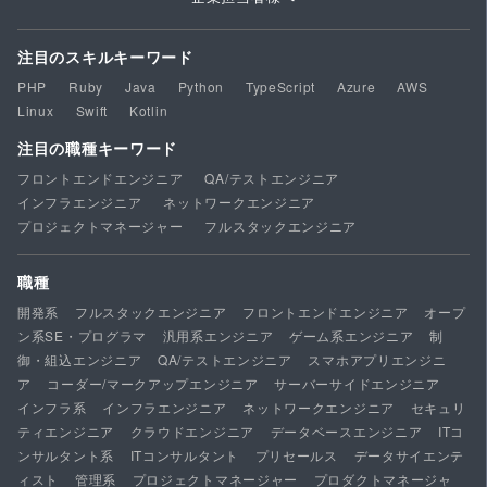
注目のスキルキーワード
PHP
Ruby
Java
Python
TypeScript
Azure
AWS
Linux
Swift
Kotlin
注目の職種キーワード
フロントエンドエンジニア
QA/テストエンジニア
インフラエンジニア
ネットワークエンジニア
プロジェクトマネージャー
フルスタックエンジニア
職種
開発系
フルスタックエンジニア
フロントエンドエンジニア
オープ
ン系SE・プログラマ
汎用系エンジニア
ゲーム系エンジニア
制
御・組込エンジニア
QA/テストエンジニア
スマホアプリエンジニ
ア
コーダー/マークアップエンジニア
サーバーサイドエンジニア
インフラ系
インフラエンジニア
ネットワークエンジニア
セキュリ
ティエンジニア
クラウドエンジニア
データベースエンジニア
ITコ
ンサルタント系
ITコンサルタント
プリセールス
データサイエンテ
ィスト
管理系
プロジェクトマネージャー
プロダクトマネージャ