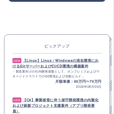
ピックアップ
【Linux】Linux / Windowsの混在環境にお
NEW
けるGitサーバーおよびCI/CD環境の構築案件
・製造業向けの社内開発基盤として、オンプレミスおよびマ
ネージドクラウドでのGit環境および自動ビルド...
月額単価：60万円〜70万円
2026年08月05日
【C#】事業移管に伴う保守開発環境の内製化
NEW
および刷新プロジェクト支援案件（アプリ開発要
員）