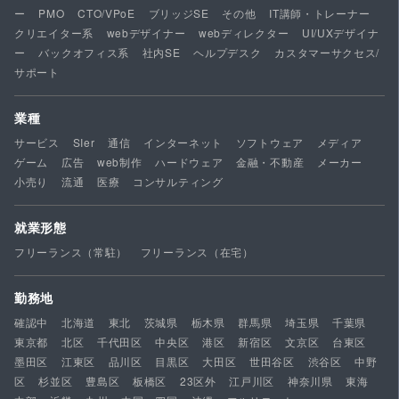
ー
PMO
CTO/VPoE
ブリッジSE
その他
IT講師・トレーナー
クリエイター系
webデザイナー
webディレクター
UI/UXデザイナ
ー
バックオフィス系
社内SE
ヘルプデスク
カスタマーサクセス/
サポート
業種
サービス
SIer
通信
インターネット
ソフトウェア
メディア
ゲーム
広告
web制作
ハードウェア
金融・不動産
メーカー
小売り
流通
医療
コンサルティング
就業形態
フリーランス（常駐）
フリーランス（在宅）
勤務地
確認中
北海道
東北
茨城県
栃木県
群馬県
埼玉県
千葉県
東京都
北区
千代田区
中央区
港区
新宿区
文京区
台東区
墨田区
江東区
品川区
目黒区
大田区
世田谷区
渋谷区
中野
区
杉並区
豊島区
板橋区
23区外
江戸川区
神奈川県
東海