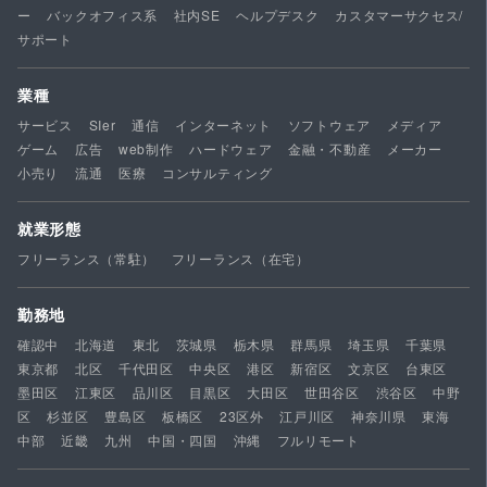
ー
バックオフィス系
社内SE
ヘルプデスク
カスタマーサクセス/
サポート
業種
サービス
SIer
通信
インターネット
ソフトウェア
メディア
ゲーム
広告
web制作
ハードウェア
金融・不動産
メーカー
小売り
流通
医療
コンサルティング
就業形態
フリーランス（常駐）
フリーランス（在宅）
勤務地
確認中
北海道
東北
茨城県
栃木県
群馬県
埼玉県
千葉県
東京都
北区
千代田区
中央区
港区
新宿区
文京区
台東区
墨田区
江東区
品川区
目黒区
大田区
世田谷区
渋谷区
中野
区
杉並区
豊島区
板橋区
23区外
江戸川区
神奈川県
東海
中部
近畿
九州
中国・四国
沖縄
フルリモート