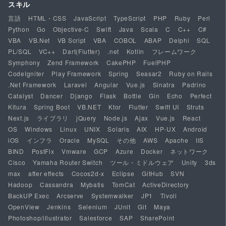
スキル
言語
HTML・CSS
JavaScript
TypeScript
PHP
Ruby
Perl
Python
Go
Objective-C
Swift
Java
Scala
C
C++
C#
VBA
VB.Net
VB Script
VBA
COBOL
ABAP
Delphi
SQL
PL/SQL
VC++
Dart(Flutter)
.net
Kotlin
フレームワーク
Symphony
Zend Framework
CakePHP
FuelPHP
CodeIgniter
Play Framework
Spring
Seasar2
Ruby on Rails
.Net Framework
Laravel
Angular
Vue.js
Sinatra
Padrino
Catalyst
Dancer
Django
Flask
Bottle
Gin
Echo
Perfect
Kitura
Spring Boot
VB.NET
Ktor
Flutter
Swift UI
Struts
Next.js
ライブラリ
jQuery
Node.js
Ajax
Vue.js
React
OS
Windows
Linux
UNIX
Solaris
AIX
HP-UX
Android
iOS
インフラ
Oracle
MySQL
その他
AWS
Apache
IIS
BIND
PostFix
Vmware
GCP
Azure
Docker
ネットワーク
Cisco
Yamaha Router Switch
ツール・ミドルウェア
Unity
3ds
max
after effects
Cocos2d-x
Eclipse
GitHub
SVN
Hadoop
Cassandra
Mybatis
TomCat
ActiveDirectory
BackUP Exec
Arcserve
Systemwalker
JP1
Tivoli
OpenView
Jenkins
Selenium
JUnit
Git
Maya
Photoshop/illustrator
Salesforce
SAP
SharePoint