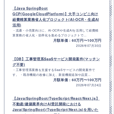
【Java SpringBoot
GCP(GoogleCloudPlatform)】大手コンビニ向け
経費精算業務省人化プロジェクト(AI-OCR・生成AI
活用)
・流通・小売業向けに、AI-OCRや生成AIを活用して経費精
算業務の省人化・効率化を進めるプロジェクトで...
月額単価：60万円〜100万円
2026年07月30日
【DB】工事管理系SaaSサービス開発案件(マッチン
グ不要)
・工事管理系業務を支援するSaaSサービスの開発案件で
す。 ・既存機能の改修に加え、新規機能追加や品質...
月額単価：60万円〜100万円
2026年07月24日
【Java/SpringBoot/TypeScript/React/Next.js】
不動産/建築業界向けAI受託開発における
Java(SpringBoot)/TypeScript(Next.js)を用いた