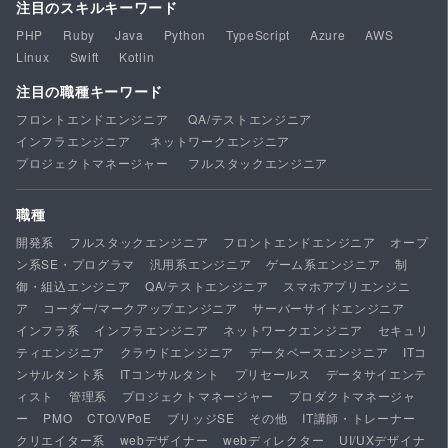
注目のスキルキーワード
PHP
Ruby
Java
Python
TypeScript
Azure
AWS
Linux
Swift
Kotlin
注目の職種キーワード
フロントエンドエンジニア
QA/テストエンジニア
インフラエンジニア
ネットワークエンジニア
プロジェクトマネージャー
フルスタックエンジニア
職種
開発系
フルスタックエンジニア
フロントエンドエンジニア
オープ
ン系SE・プログラマ
汎用系エンジニア
ゲーム系エンジニア
制
御・組込エンジニア
QA/テストエンジニア
スマホアプリエンジニ
ア
コーダー/マークアップエンジニア
サーバーサイドエンジニア
インフラ系
インフラエンジニア
ネットワークエンジニア
セキュリ
ティエンジニア
クラウドエンジニア
データベースエンジニア
ITコ
ンサルタント系
ITコンサルタント
プリセールス
データサイエンテ
ィスト
管理系
プロジェクトマネージャー
プロダクトマネージャ
ー
PMO
CTO/VPoE
ブリッジSE
その他
IT講師・トレーナー
クリエイター系
webデザイナー
webディレクター
UI/UXデザイナ