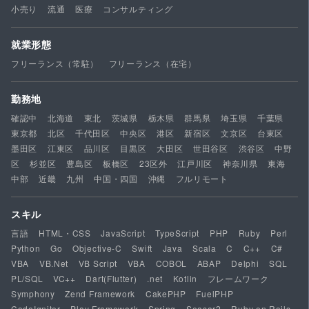
小売り
流通
医療
コンサルティング
就業形態
フリーランス（常駐）
フリーランス（在宅）
勤務地
確認中
北海道
東北
茨城県
栃木県
群馬県
埼玉県
千葉県
東京都
北区
千代田区
中央区
港区
新宿区
文京区
台東区
墨田区
江東区
品川区
目黒区
大田区
世田谷区
渋谷区
中野
区
杉並区
豊島区
板橋区
23区外
江戸川区
神奈川県
東海
中部
近畿
九州
中国・四国
沖縄
フルリモート
スキル
言語
HTML・CSS
JavaScript
TypeScript
PHP
Ruby
Perl
Python
Go
Objective-C
Swift
Java
Scala
C
C++
C#
VBA
VB.Net
VB Script
VBA
COBOL
ABAP
Delphi
SQL
PL/SQL
VC++
Dart(Flutter)
.net
Kotlin
フレームワーク
Symphony
Zend Framework
CakePHP
FuelPHP
CodeIgniter
Play Framework
Spring
Seasar2
Ruby on Rails