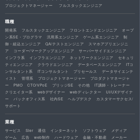
プロジェクトマネージャー
フルスタックエンジニア
職種
開発系
フルスタックエンジニア
フロントエンドエンジニア
オープ
ン系SE・プログラマ
汎用系エンジニア
ゲーム系エンジニア
制
御・組込エンジニア
QA/テストエンジニア
スマホアプリエンジニ
ア
コーダー/マークアップエンジニア
サーバーサイドエンジニア
インフラ系
インフラエンジニア
ネットワークエンジニア
セキュリ
ティエンジニア
クラウドエンジニア
データベースエンジニア
ITコ
ンサルタント系
ITコンサルタント
プリセールス
データサイエンテ
ィスト
管理系
プロジェクトマネージャー
プロダクトマネージャ
ー
PMO
CTO/VPoE
ブリッジSE
その他
IT講師・トレーナー
クリエイター系
webデザイナー
webディレクター
UI/UXデザイナ
ー
バックオフィス系
社内SE
ヘルプデスク
カスタマーサクセス/
サポート
業種
サービス
SIer
通信
インターネット
ソフトウェア
メディア
ゲーム
広告
web制作
ハードウェア
金融・不動産
メーカー