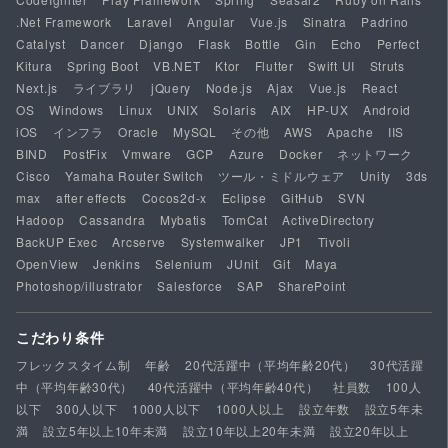
.Net Framework
Laravel
Angular
Vue.js
Sinatra
Padrino
Catalyst
Dancer
Django
Flask
Bottle
Gin
Echo
Perfect
Kitura
Spring Boot
VB.NET
Ktor
Flutter
Swift UI
Struts
Next.js
ライブラリ
jQuery
Node.js
Ajax
Vue.js
React
OS
Windows
Linux
UNIX
Solaris
AIX
HP-UX
Android
iOS
インフラ
Oracle
MySQL
その他
AWS
Apache
IIS
BIND
PostFix
Vmware
GCP
Azure
Docker
ネットワーク
Cisco
Yamaha Router Switch
ツール・ミドルウェア
Unity
3ds
max
after effects
Cocos2d-x
Eclipse
GitHub
SVN
Hadoop
Cassandra
Mybatis
TomCat
ActiveDirectory
BackUP Exec
Arcserve
Systemwalker
JP1
Tivoli
OpenView
Jenkins
Selenium
JUnit
Git
Maya
Photoshop/illustrator
Salesforce
SAP
SharePoint
こだわり条件
フレックスタイム制
年齢
20代活躍中（平均年齢20代）
30代活躍
中（平均年齢30代）
40代活躍中（平均年齢40代）
社員数
100人
以下
300人以下
1000人以下
1000人以上
設立年数
設立5年未
満
設立5年以上10年未満
設立10年以上20年未満
設立20年以上