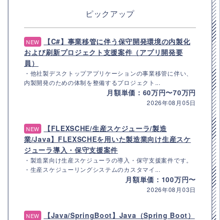
ピックアップ
【C#】事業移管に伴う保守開発環境の内製化
NEW
および刷新プロジェクト支援案件（アプリ開発要
員）
・他社製デスクトップアプリケーションの事業移管に伴い、
内製開発のための体制を整備するプロジェクト...
月額単価：60万円〜70万円
2026年08月05日
【FLEXSCHE/生産スケジューラ/製造
NEW
業/Java】FLEXSCHEを用いた製造業向け生産スケ
ジューラ導入・保守支援案件
・製造業向け生産スケジューラの導入・保守支援案件です。
・生産スケジューリングシステムのカスタマイ...
月額単価：100万円〜
2026年08月03日
【Java/SpringBoot】Java（Spring Boot）
NEW