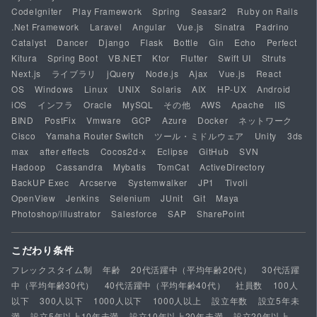
CodeIgniter
Play Framework
Spring
Seasar2
Ruby on Rails
.Net Framework
Laravel
Angular
Vue.js
Sinatra
Padrino
Catalyst
Dancer
Django
Flask
Bottle
Gin
Echo
Perfect
Kitura
Spring Boot
VB.NET
Ktor
Flutter
Swift UI
Struts
Next.js
ライブラリ
jQuery
Node.js
Ajax
Vue.js
React
OS
Windows
Linux
UNIX
Solaris
AIX
HP-UX
Android
iOS
インフラ
Oracle
MySQL
その他
AWS
Apache
IIS
BIND
PostFix
Vmware
GCP
Azure
Docker
ネットワーク
Cisco
Yamaha Router Switch
ツール・ミドルウェア
Unity
3ds
max
after effects
Cocos2d-x
Eclipse
GitHub
SVN
Hadoop
Cassandra
Mybatis
TomCat
ActiveDirectory
BackUP Exec
Arcserve
Systemwalker
JP1
Tivoli
OpenView
Jenkins
Selenium
JUnit
Git
Maya
Photoshop/illustrator
Salesforce
SAP
SharePoint
こだわり条件
フレックスタイム制
年齢
20代活躍中（平均年齢20代）
30代活躍
中（平均年齢30代）
40代活躍中（平均年齢40代）
社員数
100人
以下
300人以下
1000人以下
1000人以上
設立年数
設立5年未
満
設立5年以上10年未満
設立10年以上20年未満
設立20年以上