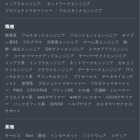
インフラエンジニア
ネットワークエンジニア
プロジェクトマネージャー
フルスタックエンジニア
職種
開発系
フルスタックエンジニア
フロントエンドエンジニア
オープ
ン系SE・プログラマ
汎用系エンジニア
ゲーム系エンジニア
制
御・組込エンジニア
QA/テストエンジニア
スマホアプリエンジニ
ア
コーダー/マークアップエンジニア
サーバーサイドエンジニア
インフラ系
インフラエンジニア
ネットワークエンジニア
セキュリ
ティエンジニア
クラウドエンジニア
データベースエンジニア
ITコ
ンサルタント系
ITコンサルタント
プリセールス
データサイエンテ
ィスト
管理系
プロジェクトマネージャー
プロダクトマネージャ
ー
PMO
CTO/VPoE
ブリッジSE
その他
IT講師・トレーナー
クリエイター系
webデザイナー
webディレクター
UI/UXデザイナ
ー
バックオフィス系
社内SE
ヘルプデスク
カスタマーサクセス/
サポート
業種
サービス
SIer
通信
インターネット
ソフトウェア
メディア