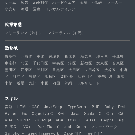
ゲーム
広告
web制作
ハードウェア
金融・不動産
メーカー
小売り
流通
医療
コンサルティング
就業形態
フリーランス（常駐）
フリーランス（在宅）
勤務地
確認中
北海道
東北
茨城県
栃木県
群馬県
埼玉県
千葉県
東京都
北区
千代田区
中央区
港区
新宿区
文京区
台東区
墨田区
江東区
品川区
目黒区
大田区
世田谷区
渋谷区
中野
区
杉並区
豊島区
板橋区
23区外
江戸川区
神奈川県
東海
中部
近畿
九州
中国・四国
沖縄
フルリモート
スキル
言語
HTML・CSS
JavaScript
TypeScript
PHP
Ruby
Perl
Python
Go
Objective-C
Swift
Java
Scala
C
C++
C#
VBA
VB.Net
VB Script
VBA
COBOL
ABAP
Delphi
SQL
PL/SQL
VC++
Dart(Flutter)
.net
Kotlin
フレームワーク
Symphony
Zend Framework
CakePHP
FuelPHP