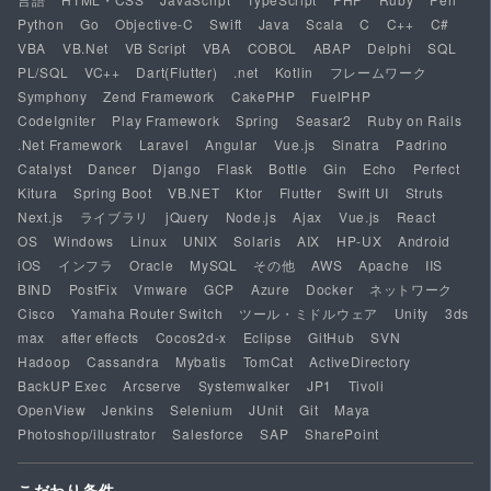
Python
Go
Objective-C
Swift
Java
Scala
C
C++
C#
VBA
VB.Net
VB Script
VBA
COBOL
ABAP
Delphi
SQL
PL/SQL
VC++
Dart(Flutter)
.net
Kotlin
フレームワーク
Symphony
Zend Framework
CakePHP
FuelPHP
CodeIgniter
Play Framework
Spring
Seasar2
Ruby on Rails
.Net Framework
Laravel
Angular
Vue.js
Sinatra
Padrino
Catalyst
Dancer
Django
Flask
Bottle
Gin
Echo
Perfect
Kitura
Spring Boot
VB.NET
Ktor
Flutter
Swift UI
Struts
Next.js
ライブラリ
jQuery
Node.js
Ajax
Vue.js
React
OS
Windows
Linux
UNIX
Solaris
AIX
HP-UX
Android
iOS
インフラ
Oracle
MySQL
その他
AWS
Apache
IIS
BIND
PostFix
Vmware
GCP
Azure
Docker
ネットワーク
Cisco
Yamaha Router Switch
ツール・ミドルウェア
Unity
3ds
max
after effects
Cocos2d-x
Eclipse
GitHub
SVN
Hadoop
Cassandra
Mybatis
TomCat
ActiveDirectory
BackUP Exec
Arcserve
Systemwalker
JP1
Tivoli
OpenView
Jenkins
Selenium
JUnit
Git
Maya
Photoshop/illustrator
Salesforce
SAP
SharePoint
こだわり条件