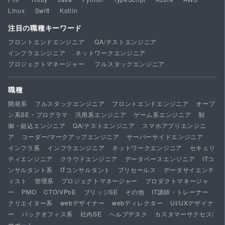
Linux
Swift
Kotlin
注目の職種キーワード
フロントエンドエンジニア
QA/テストエンジニア
インフラエンジニア
ネットワークエンジニア
プロジェクトマネージャー
フルスタックエンジニア
職種
開発系
フルスタックエンジニア
フロントエンドエンジニア
オープ
ン系SE・プログラマ
汎用系エンジニア
ゲーム系エンジニア
制
御・組込エンジニア
QA/テストエンジニア
スマホアプリエンジニ
ア
コーダー/マークアップエンジニア
サーバーサイドエンジニア
インフラ系
インフラエンジニア
ネットワークエンジニア
セキュリ
ティエンジニア
クラウドエンジニア
データベースエンジニア
ITコ
ンサルタント系
ITコンサルタント
プリセールス
データサイエンテ
ィスト
管理系
プロジェクトマネージャー
プロダクトマネージャ
ー
PMO
CTO/VPoE
ブリッジSE
その他
IT講師・トレーナー
クリエイター系
webデザイナー
webディレクター
UI/UXデザイナ
ー
バックオフィス系
社内SE
ヘルプデスク
カスタマーサクセス/
サポート