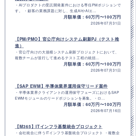
・AIプロダクトの受託開発案件における専任PMポジションで
す。 ・顧客の業務課題に対し、生成AIやAIエ...
月額単価：60万円〜100万円
2026年07月31日
【PM/PMO】官公庁向けシステム刷新PJ（テスト推
進）
・官公庁向けの大規模システム刷新プロジェクトにおいて、
複数チームが並行して進めるテスト工程の統括...
月額単価：60万円〜100万円
2026年07月31日
【SAP EWM】半導体業界運用保守リード案件
・半導体業界クライアントの運用保守フェーズにおけるSAP
EWMモジュールのリードポジションを募集。・ロ...
月額単価：60万円〜100万円
2026年07月16日
【M365】ITインフラ基盤統合プロジェクト
・会社統合に伴うITインフラ基盤統合プロジェクト ・複数企