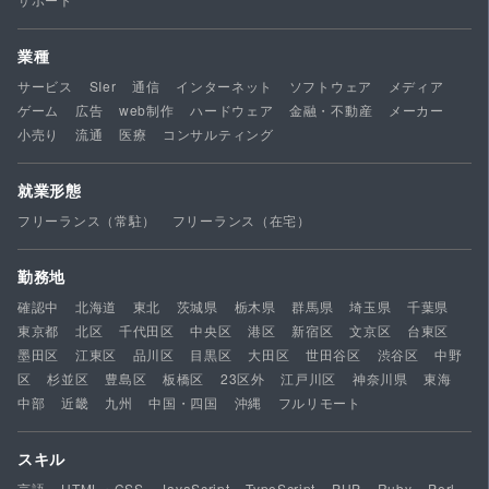
業種
サービス
SIer
通信
インターネット
ソフトウェア
メディア
ゲーム
広告
web制作
ハードウェア
金融・不動産
メーカー
小売り
流通
医療
コンサルティング
就業形態
フリーランス（常駐）
フリーランス（在宅）
勤務地
確認中
北海道
東北
茨城県
栃木県
群馬県
埼玉県
千葉県
東京都
北区
千代田区
中央区
港区
新宿区
文京区
台東区
墨田区
江東区
品川区
目黒区
大田区
世田谷区
渋谷区
中野
区
杉並区
豊島区
板橋区
23区外
江戸川区
神奈川県
東海
中部
近畿
九州
中国・四国
沖縄
フルリモート
スキル
言語
HTML・CSS
JavaScript
TypeScript
PHP
Ruby
Perl