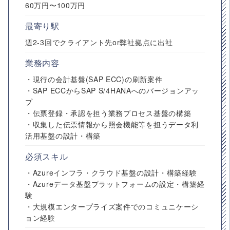
60万円〜100万円
最寄り駅
週2-3回でクライアント先or弊社拠点に出社
業務内容
・現行の会計基盤(SAP ECC)の刷新案件
・SAP ECCからSAP S/4HANAへのバージョンアッ
プ
・伝票登録・承認を担う業務プロセス基盤の構築
・収集した伝票情報から照会機能等を担うデータ利
活用基盤の設計・構築
必須スキル
・Azureインフラ・クラウド基盤の設計・構築経験
・Azureデータ基盤プラットフォームの設定・構築経
験
・大規模エンタープライズ案件でのコミュニケーシ
ョン経験