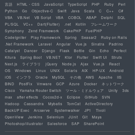
言語
HTML・CSS
JavaScript
TypeScript
PHP
Ruby
Perl
Python
Go
Objective-C
Swift
Java
Scala
C
C++
C#
VBA
VB.Net
VB Script
VBA
COBOL
ABAP
Delphi
SQL
PL/SQL
VC++
Dart(Flutter)
.net
Kotlin
フレームワーク
Symphony
Zend Framework
CakePHP
FuelPHP
CodeIgniter
Play Framework
Spring
Seasar2
Ruby on Rails
.Net Framework
Laravel
Angular
Vue.js
Sinatra
Padrino
Catalyst
Dancer
Django
Flask
Bottle
Gin
Echo
Perfect
Kitura
Spring Boot
VB.NET
Ktor
Flutter
Swift UI
Struts
Next.js
ライブラリ
jQuery
Node.js
Ajax
Vue.js
React
OS
Windows
Linux
UNIX
Solaris
AIX
HP-UX
Android
iOS
インフラ
Oracle
MySQL
その他
AWS
Apache
IIS
BIND
PostFix
Vmware
GCP
Azure
Docker
ネットワーク
Cisco
Yamaha Router Switch
ツール・ミドルウェア
Unity
3ds
max
after effects
Cocos2d-x
Eclipse
GitHub
SVN
Hadoop
Cassandra
Mybatis
TomCat
ActiveDirectory
BackUP Exec
Arcserve
Systemwalker
JP1
Tivoli
OpenView
Jenkins
Selenium
JUnit
Git
Maya
Photoshop/illustrator
Salesforce
SAP
SharePoint