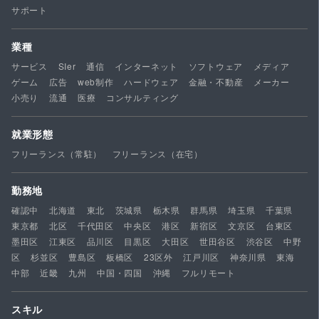
サポート
業種
サービス
SIer
通信
インターネット
ソフトウェア
メディア
ゲーム
広告
web制作
ハードウェア
金融・不動産
メーカー
小売り
流通
医療
コンサルティング
就業形態
フリーランス（常駐）
フリーランス（在宅）
勤務地
確認中
北海道
東北
茨城県
栃木県
群馬県
埼玉県
千葉県
東京都
北区
千代田区
中央区
港区
新宿区
文京区
台東区
墨田区
江東区
品川区
目黒区
大田区
世田谷区
渋谷区
中野
区
杉並区
豊島区
板橋区
23区外
江戸川区
神奈川県
東海
中部
近畿
九州
中国・四国
沖縄
フルリモート
スキル