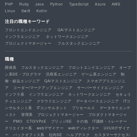
PHP
Ruby
Java
Python
TypeScript
Azure
AWS
Linux
Swift
Kotlin
注目の職種キーワード
フロントエンドエンジニア
QA/テストエンジニア
インフラエンジニア
ネットワークエンジニア
プロジェクトマネージャー
フルスタックエンジニア
職種
開発系
フルスタックエンジニア
フロントエンドエンジニア
オープ
ン系SE・プログラマ
汎用系エンジニア
ゲーム系エンジニア
制
御・組込エンジニア
QA/テストエンジニア
スマホアプリエンジニ
ア
コーダー/マークアップエンジニア
サーバーサイドエンジニア
インフラ系
インフラエンジニア
ネットワークエンジニア
セキュリ
ティエンジニア
クラウドエンジニア
データベースエンジニア
ITコ
ンサルタント系
ITコンサルタント
プリセールス
データサイエンテ
ィスト
管理系
プロジェクトマネージャー
プロダクトマネージャ
ー
PMO
CTO/VPoE
ブリッジSE
その他
IT講師・トレーナー
クリエイター系
webデザイナー
webディレクター
UI/UXデザイナ
ー
バックオフィス系
社内SE
ヘルプデスク
カスタマーサクセス/