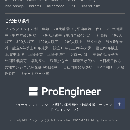
Photoshop/illustrator
Salesforce
SAP
SharePoint
こだわり条件
フレックスタイム制
年齢
20代活躍中（平均年齢20代）
30代活躍
中（平均年齢30代）
40代活躍中（平均年齢40代）
社員数
100人
以下
300人以下
1000人以下
1000人以上
設立年数
設立5年未
満
設立5年以上10年未満
設立10年以上20年未満
設立20年以上
上場/非上場
上場企業
上場準備中
グローバル
英語が活かせる
外国籍相談可
福利厚生
残業少なめ
離職率が低い
土日祝日休み
女性エンジニアが在籍(or活躍中)
自社内開発が多い
BtoC向け
未経
験歓迎
リモートワーク可
フリーランスITエンジニア専門の案件紹介・転職支援エージェント
【プロエンジニア】
Copyright© インターノウス internous,inc. 2005-2021 All rights reserved.