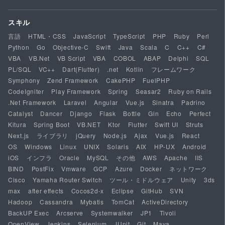
スキル
言語
HTML・CSS
JavaScript
TypeScript
PHP
Ruby
Perl
Python
Go
Objective-C
Swift
Java
Scala
C
C++
C#
VBA
VB.Net
VB Script
VBA
COBOL
ABAP
Delphi
SQL
PL/SQL
VC++
Dart(Flutter)
.net
Kotlin
フレームワーク
Symphony
Zend Framework
CakePHP
FuelPHP
CodeIgniter
Play Framework
Spring
Seasar2
Ruby on Rails
.Net Framework
Laravel
Angular
Vue.js
Sinatra
Padrino
Catalyst
Dancer
Django
Flask
Bottle
Gin
Echo
Perfect
Kitura
Spring Boot
VB.NET
Ktor
Flutter
Swift UI
Struts
Next.js
ライブラリ
jQuery
Node.js
Ajax
Vue.js
React
OS
Windows
Linux
UNIX
Solaris
AIX
HP-UX
Android
iOS
インフラ
Oracle
MySQL
その他
AWS
Apache
IIS
BIND
PostFix
Vmware
GCP
Azure
Docker
ネットワーク
Cisco
Yamaha Router Switch
ツール・ミドルウェア
Unity
3ds
max
after effects
Cocos2d-x
Eclipse
GitHub
SVN
Hadoop
Cassandra
Mybatis
TomCat
ActiveDirectory
BackUP Exec
Arcserve
Systemwalker
JP1
Tivoli
OpenView
Jenkins
Selenium
JUnit
Git
Maya