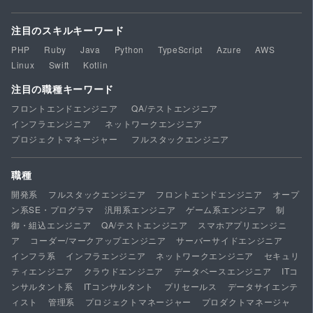
注目のスキルキーワード
PHP
Ruby
Java
Python
TypeScript
Azure
AWS
Linux
Swift
Kotlin
注目の職種キーワード
フロントエンドエンジニア
QA/テストエンジニア
インフラエンジニア
ネットワークエンジニア
プロジェクトマネージャー
フルスタックエンジニア
職種
開発系
フルスタックエンジニア
フロントエンドエンジニア
オープ
ン系SE・プログラマ
汎用系エンジニア
ゲーム系エンジニア
制
御・組込エンジニア
QA/テストエンジニア
スマホアプリエンジニ
ア
コーダー/マークアップエンジニア
サーバーサイドエンジニア
インフラ系
インフラエンジニア
ネットワークエンジニア
セキュリ
ティエンジニア
クラウドエンジニア
データベースエンジニア
ITコ
ンサルタント系
ITコンサルタント
プリセールス
データサイエンテ
ィスト
管理系
プロジェクトマネージャー
プロダクトマネージャ