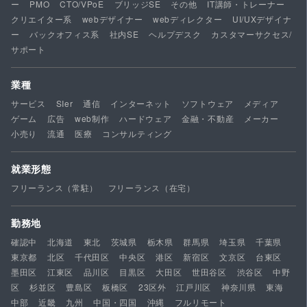
ー
PMO
CTO/VPoE
ブリッジSE
その他
IT講師・トレーナー
クリエイター系
webデザイナー
webディレクター
UI/UXデザイナ
ー
バックオフィス系
社内SE
ヘルプデスク
カスタマーサクセス/
サポート
業種
サービス
SIer
通信
インターネット
ソフトウェア
メディア
ゲーム
広告
web制作
ハードウェア
金融・不動産
メーカー
小売り
流通
医療
コンサルティング
就業形態
フリーランス（常駐）
フリーランス（在宅）
勤務地
確認中
北海道
東北
茨城県
栃木県
群馬県
埼玉県
千葉県
東京都
北区
千代田区
中央区
港区
新宿区
文京区
台東区
墨田区
江東区
品川区
目黒区
大田区
世田谷区
渋谷区
中野
区
杉並区
豊島区
板橋区
23区外
江戸川区
神奈川県
東海
中部
近畿
九州
中国・四国
沖縄
フルリモート