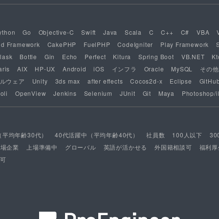
ython
Go
Objective-C
Swift
Java
Scala
C
C++
C#
VBA
nd Framework
CakePHP
FuelPHP
CodeIgniter
Play Framework
lask
Bottle
Gin
Echo
Perfect
Kitura
Spring Boot
VB.NET
Kt
aris
AIX
HP-UX
Android
iOS
インフラ
Oracle
MySQL
その他
ルウェア
Unity
3ds max
after effects
Cocos2d-x
Eclipse
GitHu
oli
OpenView
Jenkins
Selenium
JUnit
Git
Maya
Photoshop/il
（平均年齢30代）
40代活躍中（平均年齢40代）
社員数
100人以下
3
上場企業
上場準備中
グローバル
英語が活かせる
外国籍相談可
福利厚
可