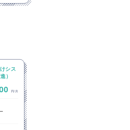
向けシス
【Java SpringBoot
推進）
GCP(GoogleCloudPlatform
)】大手コンビニ向け経費精算
~
000
1,000,000
業務省人化プロジェクト(AI-
円/月
円/月
OCR・生成AI活用)
オープン系SE・プログラマ
ー
サーバーサイドエンジニア
クラウドエンジニア
ITコンサルタント