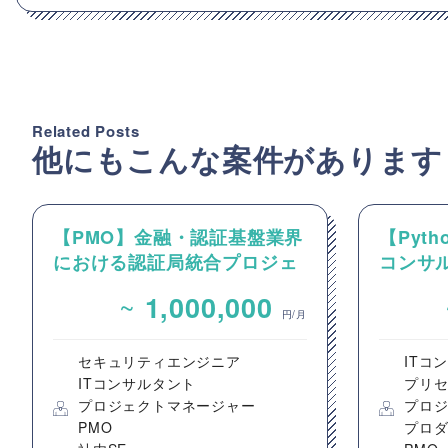
Related Posts
他にもこんな案件があります
【PMO】金融・認証基盤業界
【Pyt
における認証局統合プロジェ
コンサ
クトのPMO/プロジェクト推
けるP
~
1,000,000
進支援
円/月
セキュリティエンジニア
ITコ
ITコンサルタント
プリ
プロジェクトマネージャー
プロ
PMO
プロ