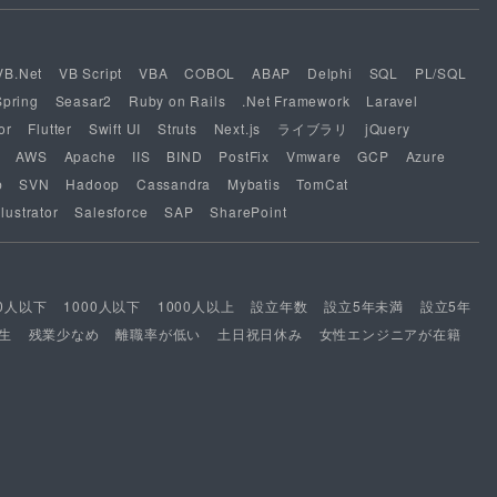
VB.Net
VB Script
VBA
COBOL
ABAP
Delphi
SQL
PL/SQL
Spring
Seasar2
Ruby on Rails
.Net Framework
Laravel
or
Flutter
Swift UI
Struts
Next.js
ライブラリ
jQuery
AWS
Apache
IIS
BIND
PostFix
Vmware
GCP
Azure
b
SVN
Hadoop
Cassandra
Mybatis
TomCat
lustrator
Salesforce
SAP
SharePoint
00人以下
1000人以下
1000人以上
設立年数
設立5年未満
設立5年
生
残業少なめ
離職率が低い
土日祝日休み
女性エンジニアが在籍