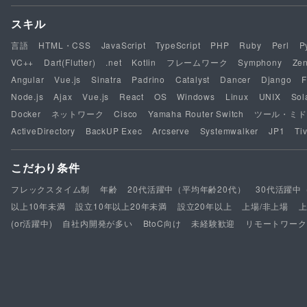
スキル
言語
HTML・CSS
JavaScript
TypeScript
PHP
Ruby
Perl
P
VC++
Dart(Flutter)
.net
Kotlin
フレームワーク
Symphony
Ze
Angular
Vue.js
Sinatra
Padrino
Catalyst
Dancer
Django
F
Node.js
Ajax
Vue.js
React
OS
Windows
Linux
UNIX
Sol
Docker
ネットワーク
Cisco
Yamaha Router Switch
ツール・ミド
ActiveDirectory
BackUP Exec
Arcserve
Systemwalker
JP1
Tiv
こだわり条件
フレックスタイム制
年齢
20代活躍中（平均年齢20代）
30代活躍中
以上10年未満
設立10年以上20年未満
設立20年以上
上場/非上場
(or活躍中)
自社内開発が多い
BtoC向け
未経験歓迎
リモートワーク