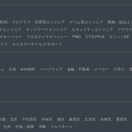
系SE・プログラマ
汎用系エンジニア
ゲーム系エンジニア
制御・組込エ
ラエンジニア
ネットワークエンジニア
セキュリティエンジニア
クラウ
マネージャー
プロダクトマネージャー
PMO
CTO/VPoE
ブリッジSE
デスク
カスタマーサクセス/サポート
ーム
広告
web制作
ハードウェア
金融・不動産
メーカー
小売り
京都
北区
千代田区
中央区
港区
新宿区
文京区
台東区
墨田区
九州
中国・四国
沖縄
フルリモート