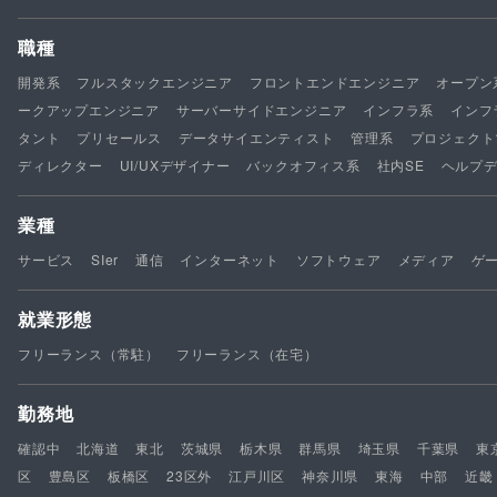
職種
開発系
フルスタックエンジニア
フロントエンドエンジニア
オープン
ークアップエンジニア
サーバーサイドエンジニア
インフラ系
インフ
タント
プリセールス
データサイエンティスト
管理系
プロジェクト
ディレクター
UI/UXデザイナー
バックオフィス系
社内SE
ヘルプ
業種
サービス
SIer
通信
インターネット
ソフトウェア
メディア
ゲ
就業形態
フリーランス（常駐）
フリーランス（在宅）
勤務地
確認中
北海道
東北
茨城県
栃木県
群馬県
埼玉県
千葉県
東
区
豊島区
板橋区
23区外
江戸川区
神奈川県
東海
中部
近畿