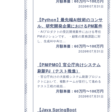
月額単価：60万円〜100万円
2026年07月31日
【Python】最先端AI技術のコンサ
ル、研究開発企業におけるPM案件
・AIプロダクトの受託開発案件における専任
PMポジションです。 ・顧客の業務課題に対
し、生成AIやAIエ...
月額単価：60万円〜100万円
2026年07月31日
【PM/PMO】官公庁向けシステム
刷新PJ（テスト推進）
・官公庁向けの大規模システム刷新プロジェ
クトにおいて、複数チームが並行して進める
テスト工程の統括...
月額単価：60万円〜100万円
2026年07月31日
【Java SpringBoot