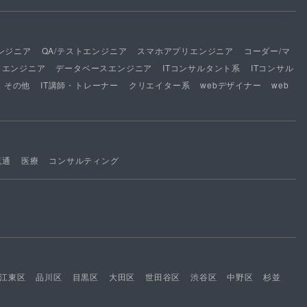
ンジニア
QA/テストエンジニア
スマホアプリエンジニア
コーダー/マ
ドエンジニア
データベースエンジニア
ITコンサルタント系
ITコンサル
その他
IT講師・トレーナー
クリエイター系
webデザイナー
web
流通
医療
コンサルティング
江東区
品川区
目黒区
大田区
世田谷区
渋谷区
中野区
杉並