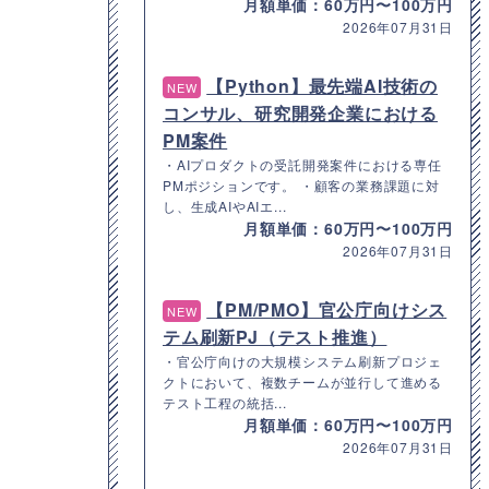
月額単価：60万円〜100万円
2026年07月31日
【Python】最先端AI技術の
NEW
コンサル、研究開発企業における
PM案件
・AIプロダクトの受託開発案件における専任
PMポジションです。 ・顧客の業務課題に対
し、生成AIやAIエ...
月額単価：60万円〜100万円
2026年07月31日
【PM/PMO】官公庁向けシス
NEW
テム刷新PJ（テスト推進）
・官公庁向けの大規模システム刷新プロジェ
クトにおいて、複数チームが並行して進める
テスト工程の統括...
月額単価：60万円〜100万円
2026年07月31日