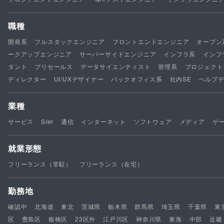
職種
開発系
フルスタックエンジニア
フロントエンドエンジニア
オープン
ークアップエンジニア
サーバーサイドエンジニア
インフラ系
インフ
タント
プリセールス
データサイエンティスト
管理系
プロジェクト
ディレクター
UI/UXデザイナー
バックオフィス系
社内SE
ヘルプ
業種
サービス
SIer
通信
インターネット
ソフトウェア
メディア
ゲ
就業形態
フリーランス（常駐）
フリーランス（在宅）
勤務地
確認中
北海道
東北
茨城県
栃木県
群馬県
埼玉県
千葉県
東
区
豊島区
板橋区
23区外
江戸川区
神奈川県
東海
中部
近畿