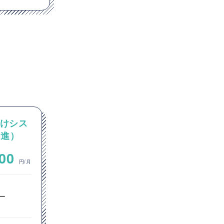
向けシス
【Java SpringBoot
推進）
GCP(GoogleCloudPlatform
)】大手コンビニ向け経費精算
~
000
1,000,000
業務省人化プロジェクト(AI-
円/月
円/月
OCR・生成AI活用)
オープン系SE・プログラマ
ー
サーバーサイドエンジニア
クラウドエンジニア
ITコンサルタント