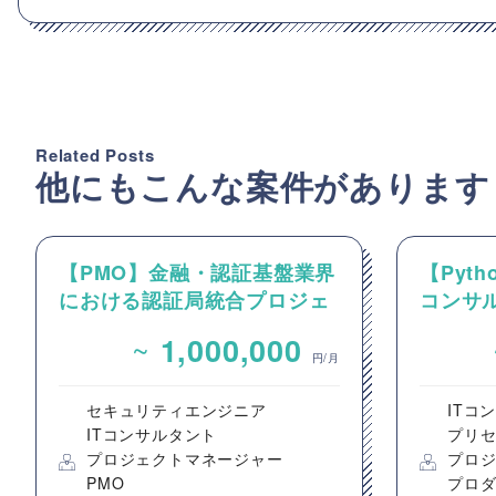
Related Posts
他にもこんな案件があります
【PMO】金融・認証基盤業界
【Pyt
における認証局統合プロジェ
コンサ
クトのPMO/プロジェクト推
けるP
~
1,000,000
進支援
円/月
セキュリティエンジニア
ITコ
ITコンサルタント
プリ
プロジェクトマネージャー
プロ
PMO
プロ