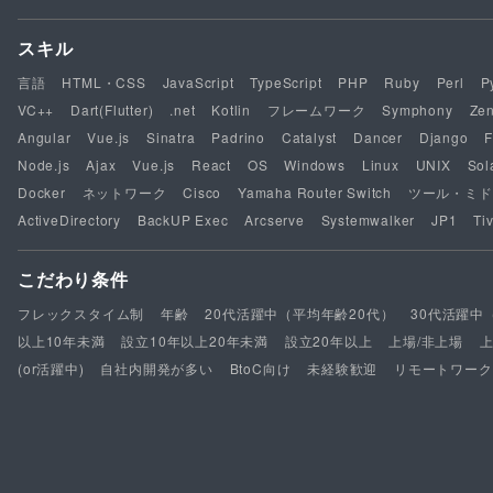
スキル
言語
HTML・CSS
JavaScript
TypeScript
PHP
Ruby
Perl
P
VC++
Dart(Flutter)
.net
Kotlin
フレームワーク
Symphony
Ze
Angular
Vue.js
Sinatra
Padrino
Catalyst
Dancer
Django
F
Node.js
Ajax
Vue.js
React
OS
Windows
Linux
UNIX
Sol
Docker
ネットワーク
Cisco
Yamaha Router Switch
ツール・ミド
ActiveDirectory
BackUP Exec
Arcserve
Systemwalker
JP1
Tiv
こだわり条件
フレックスタイム制
年齢
20代活躍中（平均年齢20代）
30代活躍中
以上10年未満
設立10年以上20年未満
設立20年以上
上場/非上場
(or活躍中)
自社内開発が多い
BtoC向け
未経験歓迎
リモートワーク