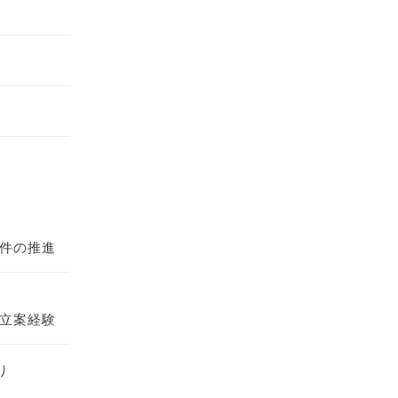
案件の推進
の立案経験
り