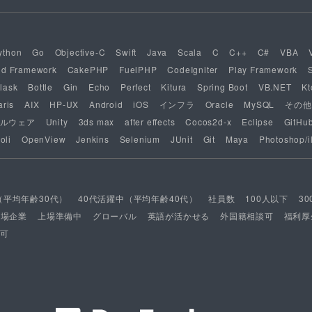
ython
Go
Objective-C
Swift
Java
Scala
C
C++
C#
VBA
nd Framework
CakePHP
FuelPHP
CodeIgniter
Play Framework
lask
Bottle
Gin
Echo
Perfect
Kitura
Spring Boot
VB.NET
Kt
aris
AIX
HP-UX
Android
iOS
インフラ
Oracle
MySQL
その他
ルウェア
Unity
3ds max
after effects
Cocos2d-x
Eclipse
GitHu
oli
OpenView
Jenkins
Selenium
JUnit
Git
Maya
Photoshop/il
（平均年齢30代）
40代活躍中（平均年齢40代）
社員数
100人以下
3
上場企業
上場準備中
グローバル
英語が活かせる
外国籍相談可
福利厚
可