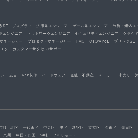
系SE・プログラマ
汎用系エンジニア
ゲーム系エンジニア
制御・組込エ
ラエンジニア
ネットワークエンジニア
セキュリティエンジニア
クラウ
マネージャー
プロダクトマネージャー
PMO
CTO/VPoE
ブリッジSE
デスク
カスタマーサクセス/サポート
ーム
広告
web制作
ハードウェア
金融・不動産
メーカー
小売り
京都
北区
千代田区
中央区
港区
新宿区
文京区
台東区
墨田区
九州
中国・四国
沖縄
フルリモート