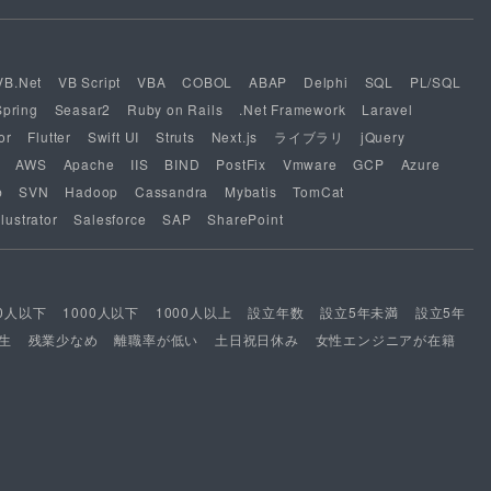
VB.Net
VB Script
VBA
COBOL
ABAP
Delphi
SQL
PL/SQL
Spring
Seasar2
Ruby on Rails
.Net Framework
Laravel
or
Flutter
Swift UI
Struts
Next.js
ライブラリ
jQuery
AWS
Apache
IIS
BIND
PostFix
Vmware
GCP
Azure
b
SVN
Hadoop
Cassandra
Mybatis
TomCat
lustrator
Salesforce
SAP
SharePoint
00人以下
1000人以下
1000人以上
設立年数
設立5年未満
設立5年
生
残業少なめ
離職率が低い
土日祝日休み
女性エンジニアが在籍