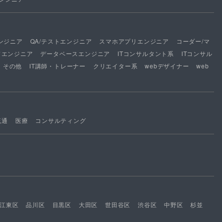
ンジニア
QA/テストエンジニア
スマホアプリエンジニア
コーダー/マ
ドエンジニア
データベースエンジニア
ITコンサルタント系
ITコンサル
その他
IT講師・トレーナー
クリエイター系
webデザイナー
web
流通
医療
コンサルティング
江東区
品川区
目黒区
大田区
世田谷区
渋谷区
中野区
杉並