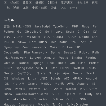
区
杉並区
豊島区
板橋区
23区外
江戸川区
神奈川県
東海
中部
近畿
九州
中国・四国
沖縄
フルリモート
スキル
言語
HTML・CSS
JavaScript
TypeScript
PHP
Ruby
Perl
Python
Go
Objective-C
Swift
Java
Scala
C
C++
C#
VBA
VB.Net
VB Script
VBA
COBOL
ABAP
Delphi
SQL
PL/SQL
VC++
Dart(Flutter)
.net
Kotlin
フレームワーク
Symphony
Zend Framework
CakePHP
FuelPHP
CodeIgniter
Play Framework
Spring
Seasar2
Ruby on Rails
.Net Framework
Laravel
Angular
Vue.js
Sinatra
Padrino
Catalyst
Dancer
Django
Flask
Bottle
Gin
Echo
Perfect
Kitura
Spring Boot
VB.NET
Ktor
Flutter
Swift UI
Struts
Next.js
ライブラリ
jQuery
Node.js
Ajax
Vue.js
React
OS
Windows
Linux
UNIX
Solaris
AIX
HP-UX
Android
iOS
インフラ
Oracle
MySQL
その他
AWS
Apache
IIS
BIND
PostFix
Vmware
GCP
Azure
Docker
ネットワーク
Cisco
Yamaha Router Switch
ツール・ミドルウェア
Unity
3ds
max
after effects
Cocos2d-x
Eclipse
GitHub
SVN
Hadoop
Cassandra
Mybatis
TomCat
ActiveDirectory