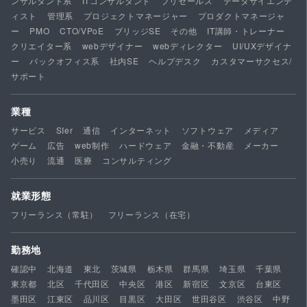
ンサルタント系
ITコンサルタント
プリセールス
データサイエンテ
ィスト
管理系
プロジェクトマネージャー
プロダクトマネージャ
ー
PMO
CTO/VPoE
ブリッジSE
その他
IT講師・トレーナー
クリエイター系
webデザイナー
webディレクター
UI/UXデザイナ
ー
バックオフィス系
社内SE
ヘルプデスク
カスタマーサクセス/
サポート
業種
サービス
SIer
通信
インターネット
ソフトウェア
メディア
ゲーム
広告
web制作
ハードウェア
金融・不動産
メーカー
小売り
流通
医療
コンサルティング
就業形態
フリーランス（常駐）
フリーランス（在宅）
勤務地
確認中
北海道
東北
茨城県
栃木県
群馬県
埼玉県
千葉県
東京都
北区
千代田区
中央区
港区
新宿区
文京区
台東区
墨田区
江東区
品川区
目黒区
大田区
世田谷区
渋谷区
中野