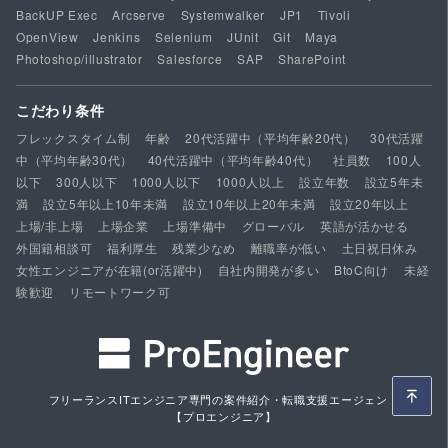
BackUP Exec
Arcserve
Systemwalker
JP1
Tivoli
OpenView
Jenkins
Selenium
JUnit
Git
Maya
Photoshop/illustrator
Salesforce
SAP
SharePoint
こだわり条件
フレックスタイム制
年齢
20代活躍中（平均年齢20代）
30代活躍
中（平均年齢30代）
40代活躍中（平均年齢40代）
社員数
100人
以下
300人以下
1000人以下
1000人以上
設立年数
設立5年未
満
設立5年以上10年未満
設立10年以上20年未満
設立20年以上
上場/非上場
上場企業
上場準備中
グローバル
英語が活かせる
外国籍相談可
福利厚生
残業少なめ
離職率が低い
土日祝日休み
女性エンジニアが在籍(or活躍中)
自社内開発が多い
BtoC向け
未経
験歓迎
リモートワーク可
フリーランスITエンジニア専門の案件紹介・転職支援エージェント
【プロエンジニア】