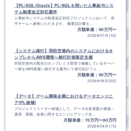
【PL/SQL/Oracle】PL/SQLを用いた人事給与シス
テム制度改正対応案件
人事給与システムの制度改正対応プロジェクトにおいて、保
守チームへ参画いただきます。 概要設計書を...
月額単価：90万円〜
2026年07月15日
【システム移行】羽田空港内のシステムにおけるオ
ンプレからAWS環境へ移行計画策定支援
羽田空港内の既存のオンプレミス環境で稼働しているサーバ
ー群をAWS基盤へ移行する案件にて移行設計フェ...
月額単価：90万円〜
2026年06月30日
【データ】ゲーム開発企業におけるデータエンジニ
ア(PL候補)
プロジェクトリーダー候補として、データ分析基盤の構築～
運用、展開、改善に関するエンジニアリング全...
月額単価：70万円〜90万円
2026年04月17日