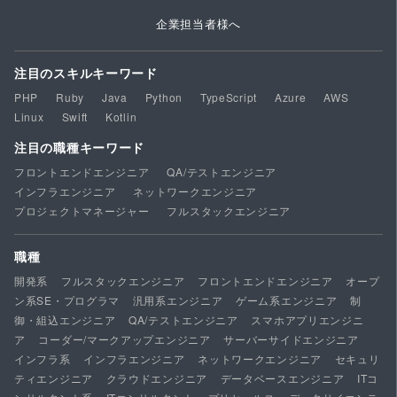
企業担当者様へ
注目のスキルキーワード
PHP
Ruby
Java
Python
TypeScript
Azure
AWS
Linux
Swift
Kotlin
注目の職種キーワード
フロントエンドエンジニア
QA/テストエンジニア
インフラエンジニア
ネットワークエンジニア
プロジェクトマネージャー
フルスタックエンジニア
職種
開発系
フルスタックエンジニア
フロントエンドエンジニア
オープ
ン系SE・プログラマ
汎用系エンジニア
ゲーム系エンジニア
制
御・組込エンジニア
QA/テストエンジニア
スマホアプリエンジニ
ア
コーダー/マークアップエンジニア
サーバーサイドエンジニア
インフラ系
インフラエンジニア
ネットワークエンジニア
セキュリ
ティエンジニア
クラウドエンジニア
データベースエンジニア
ITコ