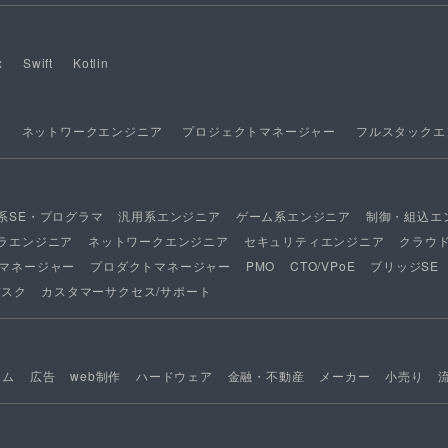
x
Swift
Kotlin
ア
ネットワークエンジニア
プロジェクトマネージャー
フルスタックエ
系SE・プログラマ
汎用系エンジニア
ゲーム系エンジニア
制御・組込エ
ラエンジニア
ネットワークエンジニア
セキュリティエンジニア
クラウ
マネージャー
プロダクトマネージャー
PMO
CTO/VPoE
ブリッジSE
デスク
カスタマーサクセス/サポート
ーム
広告
web制作
ハードウェア
金融・不動産
メーカー
小売り