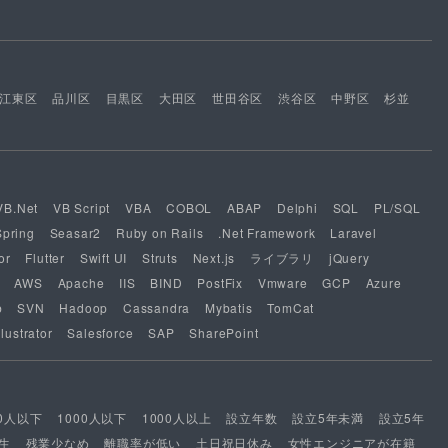
江東区
品川区
目黒区
大田区
世田谷区
渋谷区
中野区
杉並
VB.Net
VB Script
VBA
COBOL
ABAP
Delphi
SQL
PL/SQL
Spring
Seasar2
Ruby on Rails
.Net Framework
Laravel
or
Flutter
Swift UI
Struts
Next.js
ライブラリ
jQuery
AWS
Apache
IIS
BIND
PostFix
Vmware
GCP
Azure
b
SVN
Hadoop
Cassandra
Mybatis
TomCat
lustrator
Salesforce
SAP
SharePoint
00人以下
1000人以下
1000人以上
設立年数
設立5年未満
設立5年
生
残業少なめ
離職率が低い
土日祝日休み
女性エンジニアが在籍