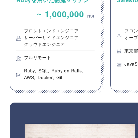
Rubyを用いた物流マッチン
Sale
グプラットフォームのバック
発案件
~
1,000,000
エンドエンジニア募集
円/月
フロントエンドエンジニア
フロ
サーバーサイドエンジニア
オープ
クラウドエンジニア
東京
フルリモート
JavaS
Ruby
SQL
Ruby on Rails
AWS
Docker
Git