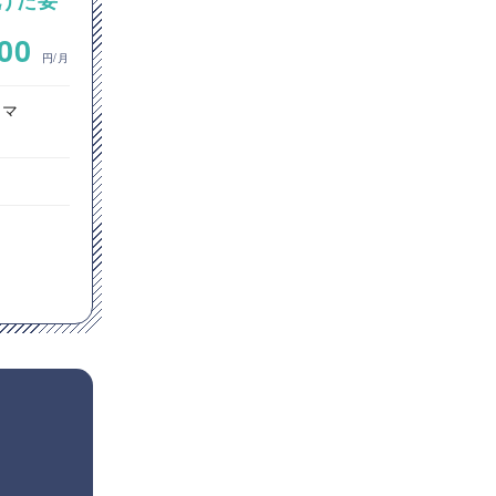
向けた要
ド会社サーバー運用保守案件
イズ開
~
000
500,000
円/月
円/月
ラマ
インフラエンジニア
埼玉県
Windows