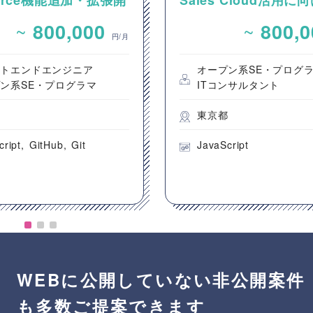
sforce機能追加・拡張開
Sales Cloud活用に
件整理およびカスタマ
~
~
800,000
800,
発支援
円/月
ントエンドエンジニア
オープン系SE・プログ
ン系SE・プログラマ
ITコンサルタント
都
東京都
cript
GitHub
Git
JavaScript
WEBに公開していない非公開案件
も多数ご提案できます