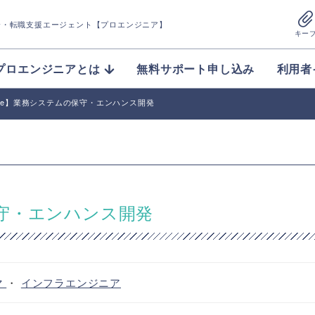
介
・転職支援エージェント【プロエンジニア】
キー
プロエンジニアとは
無料サポート申し込み
利用者
force】業務システムの保守・エンハンス開発
の保守・エンハンス開発
マ
・
インフラエンジニア