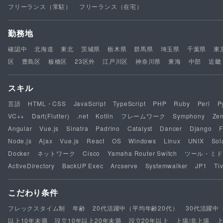
フリーランス（常駐）
フリーランス（在宅）
勤務地
確認中
北海道
東北
茨城県
栃木県
群馬県
埼玉県
千葉県
東
区
豊島区
板橋区
23区外
江戸川区
神奈川県
東海
中部
近畿
スキル
言語
HTML・CSS
JavaScript
TypeScript
PHP
Ruby
Perl
P
VC++
Dart(Flutter)
.net
Kotlin
フレームワーク
Symphony
Ze
Angular
Vue.js
Sinatra
Padrino
Catalyst
Dancer
Django
F
Node.js
Ajax
Vue.js
React
OS
Windows
Linux
UNIX
Sol
Docker
ネットワーク
Cisco
Yamaha Router Switch
ツール・ミド
ActiveDirectory
BackUP Exec
Arcserve
Systemwalker
JP1
Tiv
こだわり条件
フレックスタイム制
年齢
20代活躍中（平均年齢20代）
30代活躍中
以上10年未満
設立10年以上20年未満
設立20年以上
上場/非上場