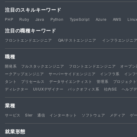
注目のスキルキーワード
PHP
Ruby
Java
Python
TypeScript
Azure
AWS
Linu
注目の職種キーワード
フロントエンドエンジニア
QA/テストエンジニア
インフラエンジニ
職種
開発系
フルスタックエンジニア
フロントエンドエンジニア
オープン
ークアップエンジニア
サーバーサイドエンジニア
インフラ系
インフ
タント
プリセールス
データサイエンティスト
管理系
プロジェクト
ディレクター
UI/UXデザイナー
バックオフィス系
社内SE
ヘルプ
業種
サービス
SIer
通信
インターネット
ソフトウェア
メディア
ゲ
就業形態