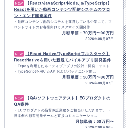
【React/JavaScript/Node.js/TypeScript】
NEW
Reactを用いた動画コンテンツ配信システムのフロ
ントエンド開発案件
・動画コンテンツ配信システムを運営している企業にて、フ
ロントサイトのお客様向けカスタマイズ開発作...
月額単価：70万円〜90万円
2026年08月07日
【React Native/TypeScriptフルスタック】
NEW
ReactNativeを用いた新規モバイルアプリ開発案件
・Expoを利用したネイティブアプリの設計・開発・テスト
・TypeScriptを用いたAPIおよびバックエンド開...
月額単価：50万円〜80万円
2026年08月07日
【QA/ソフトウェアテスト】ECプロダクトの
NEW
QA案件
・ECプロダクトの品質保証業務をご担当いただきます。 ・
日本側の顧客開発チームと直接コミュニケーショ...
月額単価：50万円〜
2026年08月06日