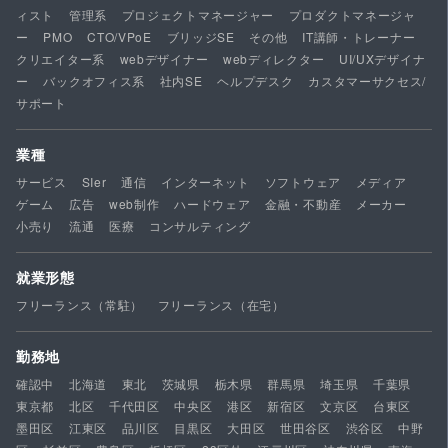
ィスト
管理系
プロジェクトマネージャー
プロダクトマネージャ
ー
PMO
CTO/VPoE
ブリッジSE
その他
IT講師・トレーナー
クリエイター系
webデザイナー
webディレクター
UI/UXデザイナ
ー
バックオフィス系
社内SE
ヘルプデスク
カスタマーサクセス/
サポート
業種
サービス
SIer
通信
インターネット
ソフトウェア
メディア
ゲーム
広告
web制作
ハードウェア
金融・不動産
メーカー
小売り
流通
医療
コンサルティング
就業形態
フリーランス（常駐）
フリーランス（在宅）
勤務地
確認中
北海道
東北
茨城県
栃木県
群馬県
埼玉県
千葉県
東京都
北区
千代田区
中央区
港区
新宿区
文京区
台東区
墨田区
江東区
品川区
目黒区
大田区
世田谷区
渋谷区
中野