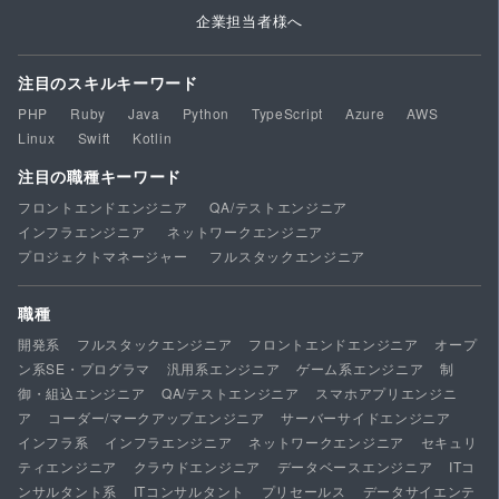
企業担当者様へ
注目のスキルキーワード
PHP
Ruby
Java
Python
TypeScript
Azure
AWS
Linux
Swift
Kotlin
注目の職種キーワード
フロントエンドエンジニア
QA/テストエンジニア
インフラエンジニア
ネットワークエンジニア
プロジェクトマネージャー
フルスタックエンジニア
職種
開発系
フルスタックエンジニア
フロントエンドエンジニア
オープ
ン系SE・プログラマ
汎用系エンジニア
ゲーム系エンジニア
制
御・組込エンジニア
QA/テストエンジニア
スマホアプリエンジニ
ア
コーダー/マークアップエンジニア
サーバーサイドエンジニア
インフラ系
インフラエンジニア
ネットワークエンジニア
セキュリ
ティエンジニア
クラウドエンジニア
データベースエンジニア
ITコ
ンサルタント系
ITコンサルタント
プリセールス
データサイエンテ