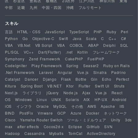
区
杉並区
豊島区
板橋区
23区外
江戸川区
神奈川県
東海
中部
近畿
九州
中国・四国
沖縄
フルリモート
スキル
言語
HTML・CSS
JavaScript
TypeScript
PHP
Ruby
Perl
Python
Go
Objective-C
Swift
Java
Scala
C
C++
C#
VBA
VB.Net
VB Script
VBA
COBOL
ABAP
Delphi
SQL
PL/SQL
VC++
Dart(Flutter)
.net
Kotlin
フレームワーク
Symphony
Zend Framework
CakePHP
FuelPHP
CodeIgniter
Play Framework
Spring
Seasar2
Ruby on Rails
.Net Framework
Laravel
Angular
Vue.js
Sinatra
Padrino
Catalyst
Dancer
Django
Flask
Bottle
Gin
Echo
Perfect
Kitura
Spring Boot
VB.NET
Ktor
Flutter
Swift UI
Struts
Next.js
ライブラリ
jQuery
Node.js
Ajax
Vue.js
React
OS
Windows
Linux
UNIX
Solaris
AIX
HP-UX
Android
iOS
インフラ
Oracle
MySQL
その他
AWS
Apache
IIS
BIND
PostFix
Vmware
GCP
Azure
Docker
ネットワーク
Cisco
Yamaha Router Switch
ツール・ミドルウェア
Unity
3ds
max
after effects
Cocos2d-x
Eclipse
GitHub
SVN
Hadoop
Cassandra
Mybatis
TomCat
ActiveDirectory