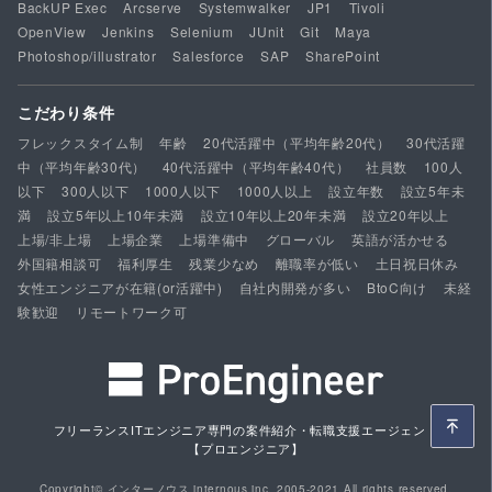
BackUP Exec
Arcserve
Systemwalker
JP1
Tivoli
OpenView
Jenkins
Selenium
JUnit
Git
Maya
Photoshop/illustrator
Salesforce
SAP
SharePoint
こだわり条件
フレックスタイム制
年齢
20代活躍中（平均年齢20代）
30代活躍
中（平均年齢30代）
40代活躍中（平均年齢40代）
社員数
100人
以下
300人以下
1000人以下
1000人以上
設立年数
設立5年未
満
設立5年以上10年未満
設立10年以上20年未満
設立20年以上
上場/非上場
上場企業
上場準備中
グローバル
英語が活かせる
外国籍相談可
福利厚生
残業少なめ
離職率が低い
土日祝日休み
女性エンジニアが在籍(or活躍中)
自社内開発が多い
BtoC向け
未経
験歓迎
リモートワーク可
フリーランスITエンジニア専門の案件紹介・転職支援エージェント
【プロエンジニア】
Copyright© インターノウス internous,inc. 2005-2021 All rights reserved.