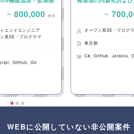
sforce機能追加・拡張開
発環境の内製化および
ロジェクト支援案件（
~
~
800,000
700,
開発要員）
円/月
ントエンドエンジニア
オープン系SE・プログ
ン系SE・プログラマ
東京都
都
C#
GitHub
Jenkins
G
cript
GitHub
Git
WEBに公開していない非公開案件