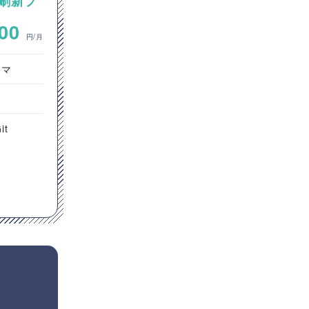
刷新プ
Pythonを用いたAIエージェ
アプリ
ント設計・開発案件
~
000
800,000
円/月
円/月
ラマ
オープン系SE・プログラマ
サーバーサイドエンジニア
東京都
it
Python