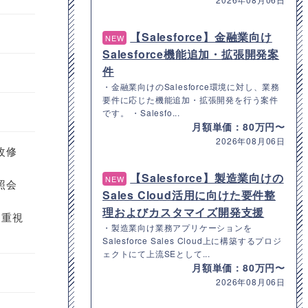
【Salesforce】金融業向け
NEW
Salesforce機能追加・拡張開発案
件
・金融業向けのSalesforce環境に対し、業務
要件に応じた機能追加・拡張開発を行う案件
です。 ・Salesfo...
月額単価：80万円〜
2026年08月06日
改修
【Salesforce】製造業向けの
NEW
照会
Sales Cloud活用に向けた要件整
理およびカスタマイズ開発支援
を重視
・製造業向け業務アプリケーションを
Salesforce Sales Cloud上に構築するプロジ
ェクトにて上流SEとして...
月額単価：80万円〜
2026年08月06日