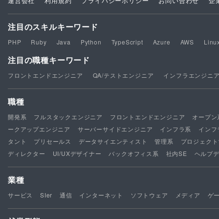
運営会社
利用規約
プライバシーポリシー
お問い合わせ
企
注目のスキルキーワード
PHP
Ruby
Java
Python
TypeScript
Azure
AWS
Linu
注目の職種キーワード
フロントエンドエンジニア
QA/テストエンジニア
インフラエンジニ
職種
開発系
フルスタックエンジニア
フロントエンドエンジニア
オープン
ークアップエンジニア
サーバーサイドエンジニア
インフラ系
インフ
タント
プリセールス
データサイエンティスト
管理系
プロジェクト
ディレクター
UI/UXデザイナー
バックオフィス系
社内SE
ヘルプ
業種
サービス
SIer
通信
インターネット
ソフトウェア
メディア
ゲ