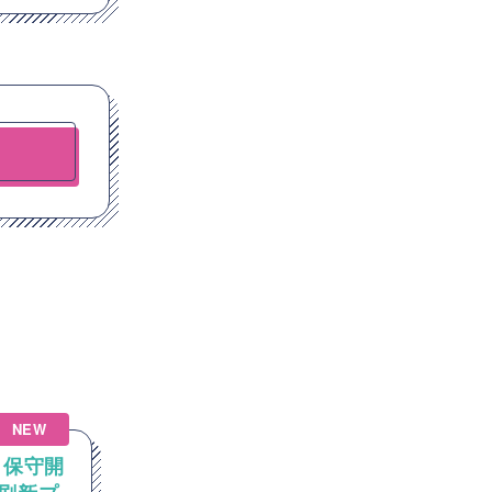
NEW
NEW
う保守開
【AIエージェント/Python】