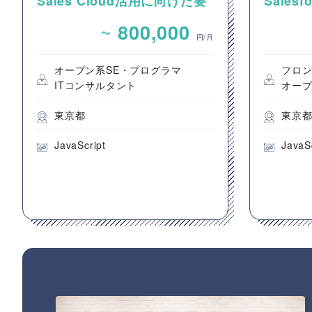
Sales Cloud活用に向けた要
Sale
件整理およびカスタマイズ開
発案件
~
800,000
発支援
円/月
オープン系SE・プログラマ
フロ
ITコンサルタント
オープ
東京都
東京
JavaScript
JavaS