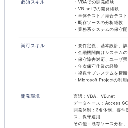
必須スキル
・VBAでの開発経験
・VB.netでの開発経験
・単体テスト／結合テスト
・既存ソースの分析経験
・業務系システムの保守開
尚可スキル
・要件定義、基本設計、詳
・金融機関向けシステムの
・保守障害対応、ユーザ照
・年次保守作業の経験
・複数サブシステムを横断
・Microsoft Projectの利
開発環境
言語：VBA、VB.net
データベース：Access SQ
開発体制：3名体制、要件
ス、保守運用
その他：既存ソース分析、