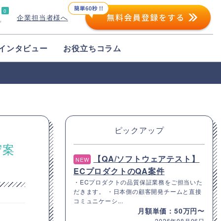
0
企業担当者様へ
プ
インタビュー
お役立ちコラム
ピックアップ
守案
【QA/ソフトウェアテスト】
NEW
ECプロダクトのQA案件
・ECプロダクトの品質保証業務をご担当いた
だきます。 ・日本側の顧客開発チームと直接
コミュニケーシ...
月額単価：50万円〜
2026年08月06日