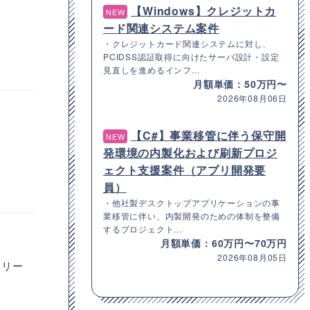
【Windows】クレジットカ
NEW
ード関連システム案件
・クレジットカード関連システムに対し、
PCIDSS認証取得に向けたサーバ設計・設定
見直しを進めるインフ...
月額単価：50万円〜
2026年08月06日
【C#】事業移管に伴う保守開
NEW
発環境の内製化および刷新プロジ
ェクト支援案件（アプリ開発要
員）
・他社製デスクトップアプリケーションの事
業移管に伴い、内製開発のための体制を整備
するプロジェクト...
月額単価：60万円〜70万円
2026年08月05日
リリー