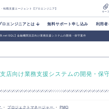
介
・転職支援エージェント【プロエンジニア】
キー
プロエンジニアとは
無料サポート申し込み
利用者
B/VB.net SQL】金融機関支店向け業務支援システムの開発・保守案件
】金融機関支店向け業務支援システムの開発・保
マ
・
プロジェクトマネージャー
・
PMO