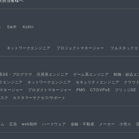
業担当者様へ
x
Swift
Kotlin
ア
ネットワークエンジニア
プロジェクトマネージャー
フルスタックエ
系SE・プログラマ
汎用系エンジニア
ゲーム系エンジニア
制御・組込エ
ラエンジニア
ネットワークエンジニア
セキュリティエンジニア
クラウ
マネージャー
プロダクトマネージャー
PMO
CTO/VPoE
ブリッジSE
デスク
カスタマーサクセス/サポート
ーム
広告
web制作
ハードウェア
金融・不動産
メーカー
小売り